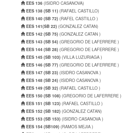
EES 136
(ISIDRO CASANOVA)
EES 138 (SB 11)
(RAFAEL CASTILLO)
EES 140 (SB 72)
(RAFEL CASTILLO )
EES 141(SB 22)
(GONZALEZ CATAN)
EES 142 (SB 75)
(GONZALEZ CATAN )
EES 143 (SB 54)
(GREGORIO DE LAFERRERE )
EES 144 (SB 28)
(GREGORIO DE LAFERRERE )
EES 145 (SB 103)
(VILLA LUZURIAGA )
EES 146 (SB 77)
(GREGORIO DE LAFERRERE )
EES 147 (SB 23)
(ISIDRO CASANOVA )
EES 148 (SB 24)
(ISIDRO CASANOVA )
EES 149 (SB 32)
(RAFAEL CASTILLO )
EES 150 (SB 108)
(GREGORIO DE LAFERRERE )
EES 151 (SB 123)
(RAFAEL CASTILLO )
EES 152 (SB 182)
(GONZALEZ CATAN)
EES 153 (SB 153)
(ISIDRO CASANOVA )
EES 154 (SB109)
(RAMOS MEJIA )