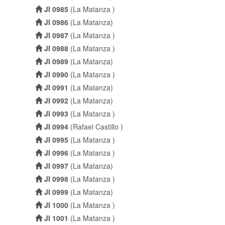
JI 0985
(La Matanza )
JI 0986
(La Matanza)
JI 0987
(La Matanza )
JI 0988
(La Matanza )
JI 0989
(La Matanza)
JI 0990
(La Matanza )
JI 0991
(La Matanza)
JI 0992
(La Matanza)
JI 0993
(La Matanza )
JI 0994
(Rafael Castillo )
JI 0995
(La Matanza )
JI 0996
(La Matanza )
JI 0997
(La Matanza)
JI 0998
(La Matanza )
JI 0999
(La Matanza)
JI 1000
(La Matanza )
JI 1001
(La Matanza )