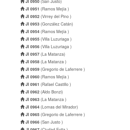
JI 0950
(San Justo)
JI 0951
(Ramos Mejía )
JI 0952
(Virrey del Pino )
JI 0953
(González Catán)
JI 0954
(Ramos Mejía )
JI 0955
(Villa Luzuriaga )
JI 0956
(Villa Luzuriaga )
JI 0957
(La Matanza)
JI 0958
(La Matanza )
JI 0959
(Gregorio de Laferrere )
JI 0960
(Ramos Mejía )
JI 0961
(Rafael Castillo )
JI 0962
(Aldo Bonzi)
JI 0963
(La Matanza )
JI 0964
(Lomas del Mirador)
JI 0965
(Gregorio de Laferrere )
JI 0966
(San Justo )
JI 0967
(Ciudad Evita )