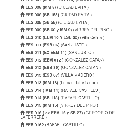
EES 008 (MM 8)
(CIUDAD EVITA )
EES 008 (SB 155)
(CIUDAD EVITA )
EES 008 (SB 58)
(CIUDAD EVITA )
EES 009 (SB 60 y MM 9)
(VIRREY DEL PINO )
EES 010 (EEM 10 Y ESB 55)
(Villa Celina )
EES 011 (ESB 06)
(SAN JUSTO )
EES 011 (EX EEM 11)
(SAN JUSTO )
EES 012 (EEM 012 )
(GONZALEZ CATAN)
EES 012 (ESB 39)
(GONZALEZ CATAN )
EES 013 (ESB 87)
(VILLA MADERO )
EES 013 (MM 13)
(Lomas del Mirador )
EES 014 ( MM 14)
(RAFAEL CASTILLO )
EES 014 (SB 118)
(RAFAEL CASTILLO)
EES 015 (MM 15)
(VIRREY DEL PINO )
EES 016 ( ex EEM 16 y SB 27)
(GREGORIO DE
LAFERRERE )
EES 0162
(RAFAEL CASTILLO)