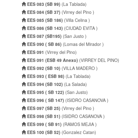
EES 083 (SB 99)
(La Tablada)
EES 084 (SB 37)
(Virrey del Pino )
EES 085 (SB 186)
(Villa Celina )
EES 086 (SB 143)
(CIUDAD EVITA )
EES 087 (SB195)
(San Justo )
EES 090 ( SB 86)
(Lomas del Mirador )
EES 091
(Virrey del Pino)
EES 091 (ESB 49 Anexo)
(VIRREY DEL PINO)
EES 092 (SB 10)
(VILLA MADERO )
EES 093 ( ESB 98)
(La Tablada)
EES 094 (SB 102)
(La Salada)
EES 095 ( SB 122)
(San Justo)
EES 096 ( SB 147)
(ISIDRO CASANOVA )
EES 097 (SB 25)
(Virrey del Pino )
EES 098 (SB 51)
(ISIDRO CASANOVA )
EES 099 ( SB 91)
(RAMOS MEJIA )
EES 100 (SB 52)
(Gonzalez Catan)