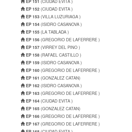
EP 151
(CIUDAD EVITA )
EP 152
(CIUDAD EVITA )
EP 153
(VILLA LUZURIAGA )
EP 154
(ISIDRO CASANOVA )
EP 155
(LA TABLADA )
EP 156
(GREGORIO DE LAFERRERE )
EP 157
(VIRREY DEL PINO )
EP 158
(RAFAEL CASTILLO )
EP 159
(ISIDRO CASANOVA )
EP 160
(GREGORIO DE LAFERRERE )
EP 161
(GONZALEZ CATAN)
EP 162
(ISIDRO CASANOVA )
EP 163
(GREGORIO DE LAFERRERE )
EP 164
(CIUDAD EVITA )
EP 165
(GONZALEZ CATAN)
EP 166
(GREGORIO DE LAFERRERE )
EP 167
(GREGORIO DE LAFERRERE )
EP 168
(CIUDAD EVITA )