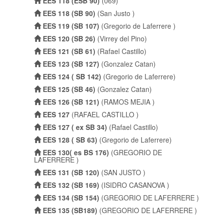
EES 118 (ESB 90)
(069)
EES 118 (SB 90)
(San Justo )
EES 119 (SB 107)
(Gregorio de Laferrere )
EES 120 (SB 26)
(Virrey del Pino)
EES 121 (SB 61)
(Rafael Castillo)
EES 123 (SB 127)
(Gonzalez Catan)
EES 124 ( SB 142)
(Gregorio de Laferrere)
EES 125 (SB 46)
(Gonzalez Catan)
EES 126 (SB 121)
(RAMOS MEJIA )
EES 127
(RAFAEL CASTILLO )
EES 127 ( ex SB 34)
(Rafael Castillo)
EES 128 ( SB 63)
(Gregorio de Laferrere)
EES 130( es BS 176)
(GREGORIO DE
LAFERRERE )
EES 131 (SB 120)
(SAN JUSTO )
EES 132 (SB 169)
(ISIDRO CASANOVA )
EES 134 (SB 154)
(GREGORIO DE LAFERRERE )
EES 135 (SB189)
(GREGORIO DE LAFERRERE )