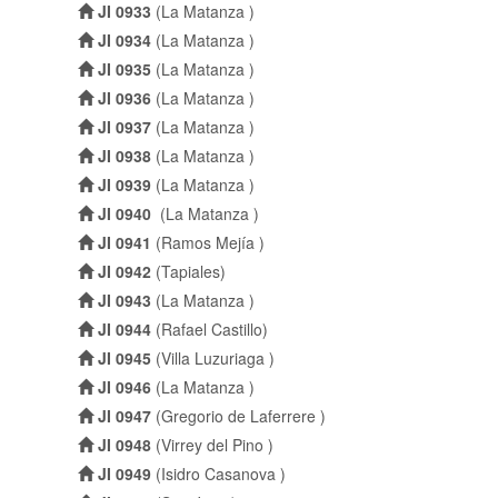
JI 0933
(La Matanza )
JI 0934
(La Matanza )
JI 0935
(La Matanza )
JI 0936
(La Matanza )
JI 0937
(La Matanza )
JI 0938
(La Matanza )
JI 0939
(La Matanza )
JI 0940
(La Matanza )
JI 0941
(Ramos Mejía )
JI 0942
(Tapiales)
JI 0943
(La Matanza )
JI 0944
(Rafael Castillo)
JI 0945
(Villa Luzuriaga )
JI 0946
(La Matanza )
JI 0947
(Gregorio de Laferrere )
JI 0948
(Virrey del Pino )
JI 0949
(Isidro Casanova )