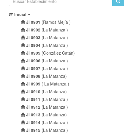
Inicial
JI 0901
(Ramos Mejía )
JI 0902
(La Matanza )
JI 0903
(La Matanza )
JI 0904
(La Matanza )
JI 0905
(González Catán)
JI 0906
(La Matanza )
JI 0907
(La Matanza )
JI 0908
(La Matanza)
JI 0909
( La Matanza )
JI 0910
(La Matanza)
JI 0911
(La Matanza )
JI 0912
(La Matanza )
JI 0913
(La Matanza)
JI 0914
(La Matanza )
JI 0915
(La Matanza )