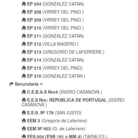
EP 204
(GONZALEZ CATAN)
EP 208
(VIRREY DEL PINO )
EP 209
(VIRREY DEL PINO )
EP 210
(VIRREY DEL PINO )
EP 211
(GONZALEZ CATAN)
EP 212
(VILLA MADERO )
EP 213
(GREGORIO DE LAFERRERE )
EP 214
(GONZALEZ CATAN)
EP 215
(VIRREY DEL PINO)
EP 216
(GONZALEZ CATAN )
Secundaria
C.E.B.A.S Nro4
(ISIDRO CASANOVA )
E.E.S Nro: REPUBLICA DE PORTUGAL
(ISIDRO
CASANOVA )
E.E.S. Nº 178
(SAN JUSTO)
EEM 3
(Gregorio de Laferrere)
EEM Nº 003
(G. de Laferrere)
EES 004 (ESB 191 y MM 4)
(TAPIALES )