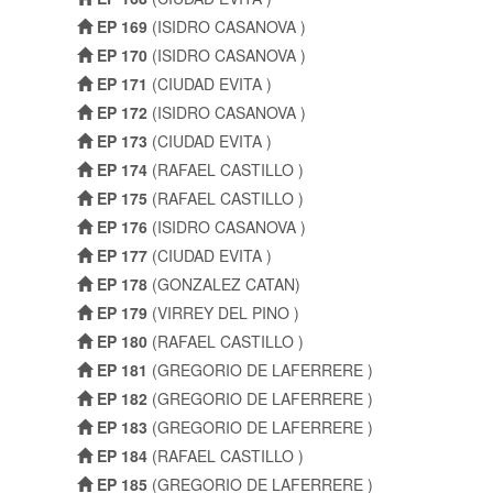
EP 169
(ISIDRO CASANOVA )
EP 170
(ISIDRO CASANOVA )
EP 171
(CIUDAD EVITA )
EP 172
(ISIDRO CASANOVA )
EP 173
(CIUDAD EVITA )
EP 174
(RAFAEL CASTILLO )
EP 175
(RAFAEL CASTILLO )
EP 176
(ISIDRO CASANOVA )
EP 177
(CIUDAD EVITA )
EP 178
(GONZALEZ CATAN)
EP 179
(VIRREY DEL PINO )
EP 180
(RAFAEL CASTILLO )
EP 181
(GREGORIO DE LAFERRERE )
EP 182
(GREGORIO DE LAFERRERE )
EP 183
(GREGORIO DE LAFERRERE )
EP 184
(RAFAEL CASTILLO )
EP 185
(GREGORIO DE LAFERRERE )