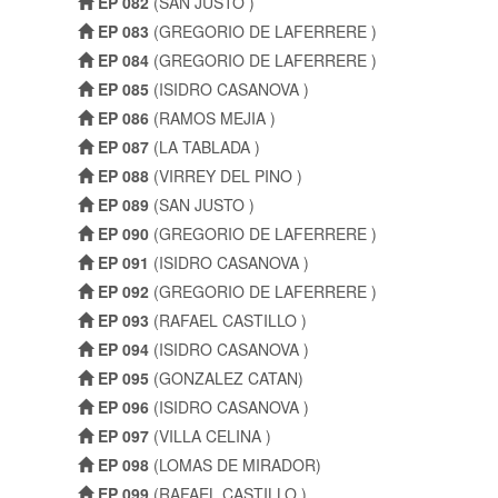
EP 082
(SAN JUSTO )
EP 083
(GREGORIO DE LAFERRERE )
EP 084
(GREGORIO DE LAFERRERE )
EP 085
(ISIDRO CASANOVA )
EP 086
(RAMOS MEJIA )
EP 087
(LA TABLADA )
EP 088
(VIRREY DEL PINO )
EP 089
(SAN JUSTO )
EP 090
(GREGORIO DE LAFERRERE )
EP 091
(ISIDRO CASANOVA )
EP 092
(GREGORIO DE LAFERRERE )
EP 093
(RAFAEL CASTILLO )
EP 094
(ISIDRO CASANOVA )
EP 095
(GONZALEZ CATAN)
EP 096
(ISIDRO CASANOVA )
EP 097
(VILLA CELINA )
EP 098
(LOMAS DE MIRADOR)
EP 099
(RAFAEL CASTILLO )