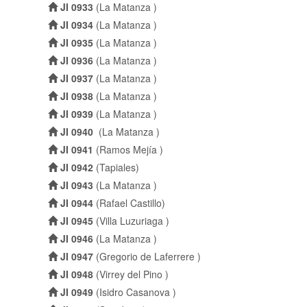
JI 0933
(La Matanza )
JI 0934
(La Matanza )
JI 0935
(La Matanza )
JI 0936
(La Matanza )
JI 0937
(La Matanza )
JI 0938
(La Matanza )
JI 0939
(La Matanza )
JI 0940
(La Matanza )
JI 0941
(Ramos Mejía )
JI 0942
(Tapiales)
JI 0943
(La Matanza )
JI 0944
(Rafael Castillo)
JI 0945
(Villa Luzuriaga )
JI 0946
(La Matanza )
JI 0947
(Gregorio de Laferrere )
JI 0948
(Virrey del Pino )
JI 0949
(Isidro Casanova )