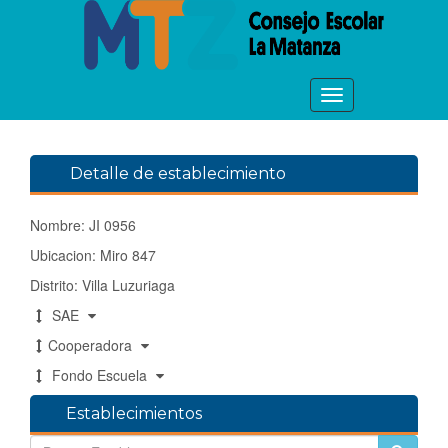
Detalle de establecimiento
Nombre: JI 0956
Ubicacion: Miro 847
Distrito: Villa Luzuriaga
SAE
Cooperadora
Fondo Escuela
Establecimientos