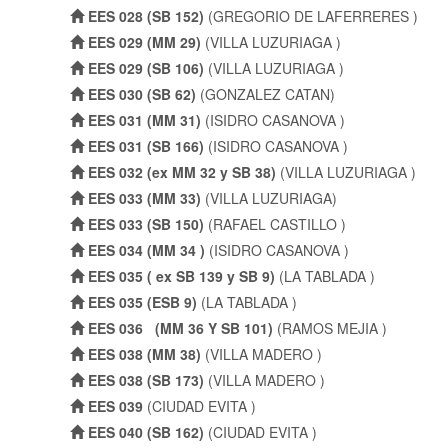
EES 028 (SB 152)
(GREGORIO DE LAFERRERES )
EES 029 (MM 29)
(VILLA LUZURIAGA )
EES 029 (SB 106)
(VILLA LUZURIAGA )
EES 030 (SB 62)
(GONZALEZ CATAN)
EES 031 (MM 31)
(ISIDRO CASANOVA )
EES 031 (SB 166)
(ISIDRO CASANOVA )
EES 032 (ex MM 32 y SB 38)
(VILLA LUZURIAGA )
EES 033 (MM 33)
(VILLA LUZURIAGA)
EES 033 (SB 150)
(RAFAEL CASTILLO )
EES 034 (MM 34 )
(ISIDRO CASANOVA )
EES 035 ( ex SB 139 y SB 9)
(LA TABLADA )
EES 035 (ESB 9)
(LA TABLADA )
EES 036 (MM 36 Y SB 101)
(RAMOS MEJIA )
EES 038 (MM 38)
(VILLA MADERO )
EES 038 (SB 173)
(VILLA MADERO )
EES 039
(CIUDAD EVITA )
EES 040 (SB 162)
(CIUDAD EVITA )