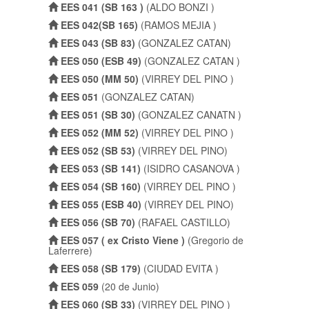
EES 041 (SB 163 )
(ALDO BONZI )
EES 042(SB 165)
(RAMOS MEJIA )
EES 043 (SB 83)
(GONZALEZ CATAN)
EES 050 (ESB 49)
(GONZALEZ CATAN )
EES 050 (MM 50)
(VIRREY DEL PINO )
EES 051
(GONZALEZ CATAN)
EES 051 (SB 30)
(GONZALEZ CANATN )
EES 052 (MM 52)
(VIRREY DEL PINO )
EES 052 (SB 53)
(VIRREY DEL PINO)
EES 053 (SB 141)
(ISIDRO CASANOVA )
EES 054 (SB 160)
(VIRREY DEL PINO )
EES 055 (ESB 40)
(VIRREY DEL PINO)
EES 056 (SB 70)
(RAFAEL CASTILLO)
EES 057 ( ex Cristo Viene )
(Gregorio de
Laferrere)
EES 058 (SB 179)
(CIUDAD EVITA )
EES 059
(20 de Junio)
EES 060 (SB 33)
(VIRREY DEL PINO )