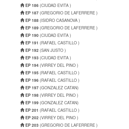
EP 186
(CIUDAD EVITA )
EP 187
(GREGORIO DE LAFERRERE )
EP 188
(ISIDRO CASANOVA )
EP 189
(GREGORIO DE LAFERRERE )
EP 190
(CIUDAD EVITA )
EP 191
(RAFAEL CASTILLO )
EP 192
(SAN JUSTO )
EP 193
(CIUDAD EVITA )
EP 194
(VIRREY DEL PINO )
EP 195
(RAFAEL CASTILLO )
EP 196
(RAFAEL CASTILLO )
EP 197
(GONZALEZ CATAN)
EP 198
(VIRREY DEL PINO )
EP 199
(GONZALEZ CATAN)
EP 201
(RAFAEL CASTILLO )
EP 202
(VIRREY DEL PINO )
EP 203
(GREGORIO DE LAFERRERE )