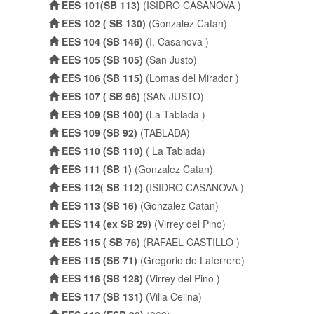
EES 101(SB 113)
(ISIDRO CASANOVA )
EES 102 ( SB 130)
(Gonzalez Catan)
EES 104 (SB 146)
(I. Casanova )
EES 105 (SB 105)
(San Justo)
EES 106 (SB 115)
(Lomas del Mirador )
EES 107 ( SB 96)
(SAN JUSTO)
EES 109 (SB 100)
(La Tablada )
EES 109 (SB 92)
(TABLADA)
EES 110 (SB 110)
( La Tablada)
EES 111 (SB 1)
(Gonzalez Catan)
EES 112( SB 112)
(ISIDRO CASANOVA )
EES 113 (SB 16)
(Gonzalez Catan)
EES 114 (ex SB 29)
(Virrey del Pino)
EES 115 ( SB 76)
(RAFAEL CASTILLO )
EES 115 (SB 71)
(Gregorio de Laferrere)
EES 116 (SB 128)
(Virrey del Pino )
EES 117 (SB 131)
(Villa Celina)