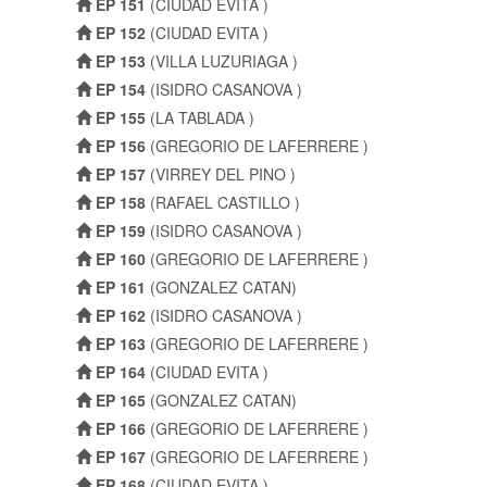
EP 151
(CIUDAD EVITA )
EP 152
(CIUDAD EVITA )
EP 153
(VILLA LUZURIAGA )
EP 154
(ISIDRO CASANOVA )
EP 155
(LA TABLADA )
EP 156
(GREGORIO DE LAFERRERE )
EP 157
(VIRREY DEL PINO )
EP 158
(RAFAEL CASTILLO )
EP 159
(ISIDRO CASANOVA )
EP 160
(GREGORIO DE LAFERRERE )
EP 161
(GONZALEZ CATAN)
EP 162
(ISIDRO CASANOVA )
EP 163
(GREGORIO DE LAFERRERE )
EP 164
(CIUDAD EVITA )
EP 165
(GONZALEZ CATAN)
EP 166
(GREGORIO DE LAFERRERE )
EP 167
(GREGORIO DE LAFERRERE )
EP 168
(CIUDAD EVITA )