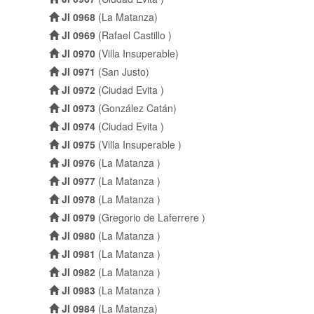
JI 0968
(La Matanza)
JI 0969
(Rafael Castillo )
JI 0970
(Villa Insuperable)
JI 0971
(San Justo)
JI 0972
(Ciudad Evita )
JI 0973
(González Catán)
JI 0974
(Ciudad Evita )
JI 0975
(Villa Insuperable )
JI 0976
(La Matanza )
JI 0977
(La Matanza )
JI 0978
(La Matanza )
JI 0979
(Gregorio de Laferrere )
JI 0980
(La Matanza )
JI 0981
(La Matanza )
JI 0982
(La Matanza )
JI 0983
(La Matanza )
JI 0984
(La Matanza)