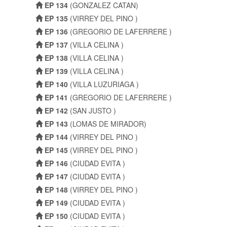
EP 134
(GONZALEZ CATAN)
EP 135
(VIRREY DEL PINO )
EP 136
(GREGORIO DE LAFERRERE )
EP 137
(VILLA CELINA )
EP 138
(VILLA CELINA )
EP 139
(VILLA CELINA )
EP 140
(VILLA LUZURIAGA )
EP 141
(GREGORIO DE LAFERRERE )
EP 142
(SAN JUSTO )
EP 143
(LOMAS DE MIRADOR)
EP 144
(VIRREY DEL PINO )
EP 145
(VIRREY DEL PINO )
EP 146
(CIUDAD EVITA )
EP 147
(CIUDAD EVITA )
EP 148
(VIRREY DEL PINO )
EP 149
(CIUDAD EVITA )
EP 150
(CIUDAD EVITA )