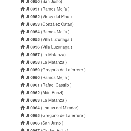
JI 0950
(San Justo)
JI 0951
(Ramos Mejía )
JI 0952
(Virrey del Pino )
JI 0953
(González Catán)
JI 0954
(Ramos Mejía )
JI 0955
(Villa Luzuriaga )
JI 0956
(Villa Luzuriaga )
JI 0957
(La Matanza)
JI 0958
(La Matanza )
JI 0959
(Gregorio de Laferrere )
JI 0960
(Ramos Mejía )
JI 0961
(Rafael Castillo )
JI 0962
(Aldo Bonzi)
JI 0963
(La Matanza )
JI 0964
(Lomas del Mirador)
JI 0965
(Gregorio de Laferrere )
JI 0966
(San Justo )
JI 0967
(Ciudad Evita )