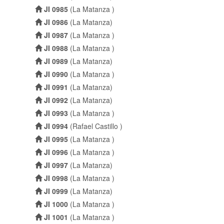
JI 0985
(La Matanza )
JI 0986
(La Matanza)
JI 0987
(La Matanza )
JI 0988
(La Matanza )
JI 0989
(La Matanza)
JI 0990
(La Matanza )
JI 0991
(La Matanza)
JI 0992
(La Matanza)
JI 0993
(La Matanza )
JI 0994
(Rafael Castillo )
JI 0995
(La Matanza )
JI 0996
(La Matanza )
JI 0997
(La Matanza)
JI 0998
(La Matanza )
JI 0999
(La Matanza)
JI 1000
(La Matanza )
JI 1001
(La Matanza )