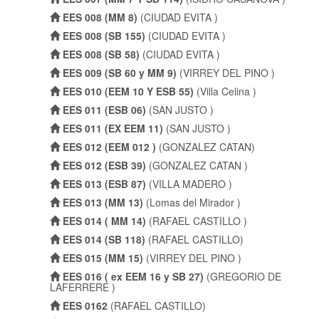
EES 008 (MM 8)
(CIUDAD EVITA )
EES 008 (SB 155)
(CIUDAD EVITA )
EES 008 (SB 58)
(CIUDAD EVITA )
EES 009 (SB 60 y MM 9)
(VIRREY DEL PINO )
EES 010 (EEM 10 Y ESB 55)
(Villa Celina )
EES 011 (ESB 06)
(SAN JUSTO )
EES 011 (EX EEM 11)
(SAN JUSTO )
EES 012 (EEM 012 )
(GONZALEZ CATAN)
EES 012 (ESB 39)
(GONZALEZ CATAN )
EES 013 (ESB 87)
(VILLA MADERO )
EES 013 (MM 13)
(Lomas del Mirador )
EES 014 ( MM 14)
(RAFAEL CASTILLO )
EES 014 (SB 118)
(RAFAEL CASTILLO)
EES 015 (MM 15)
(VIRREY DEL PINO )
EES 016 ( ex EEM 16 y SB 27)
(GREGORIO DE
LAFERRERE )
EES 0162
(RAFAEL CASTILLO)