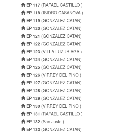
EP 117
(RAFAEL CASTILLO )
EP 118
(ISIDRO CASANOVA )
EP 119
(GONZALEZ CATAN)
EP 120
(GONZALEZ CATAN)
EP 121
(GONZALEZ CATAN)
EP 122
(GONZALEZ CATAN)
EP 123
(VILLA LUZURIAGA )
EP 124
(GONZALEZ CATAN)
EP 125
(GONZALEZ CATAN)
EP 126
(VIRREY DEL PINO )
EP 127
(GONZALEZ CATAN)
EP 128
(GONZALEZ CATAN)
EP 129
(GONZALEZ CATAN)
EP 130
(VIRREY DEL PINO )
EP 131
(RAFAEL CASTILLO )
EP 132
(San Justo )
EP 133
(GONZALEZ CATAN)