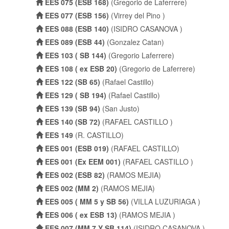
EES 075 (ESB 168)
(Gregorio de Laferrere)
EES 077 (ESB 156)
(Virrey del Pino )
EES 088 (ESB 140)
(ISIDRO CASANOVA )
EES 089 (ESB 44)
(Gonzalez Catan)
EES 103 ( SB 144)
(Gregorio Laferrere)
EES 108 ( ex ESB 20)
(Gregorio de Laferrere)
EES 122 (SB 65)
(Rafael Castillo)
EES 129 ( SB 194)
(Rafael Castillo)
EES 139 (SB 94)
(San Justo)
EES 140 (SB 72)
(RAFAEL CASTILLO )
EES 149
(R. CASTILLO)
EES 001 (ESB 019)
(RAFAEL CASTILLO)
EES 001 (Ex EEM 001)
(RAFAEL CASTILLO )
EES 002 (ESB 82)
(RAMOS MEJIA)
EES 002 (MM 2)
(RAMOS MEJIA)
EES 005 ( MM 5 y SB 56)
(VILLA LUZURIAGA )
EES 006 ( ex ESB 13)
(RAMOS MEJIA )
EES 007 (MM 7 Y SB 114)
(ISIDRO CASANOVA )