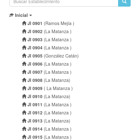
Inicial
JI 0901
(Ramos Mejía )
JI 0902
(La Matanza )
JI 0903
(La Matanza )
JI 0904
(La Matanza )
JI 0905
(González Catán)
JI 0906
(La Matanza )
JI 0907
(La Matanza )
JI 0908
(La Matanza)
JI 0909
( La Matanza )
JI 0910
(La Matanza)
JI 0911
(La Matanza )
JI 0912
(La Matanza )
JI 0913
(La Matanza)
JI 0914
(La Matanza )
JI 0915
(La Matanza )