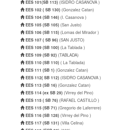
EES 101(SB 113)
(ISIDRO CASANOVA )
EES 102 ( SB 130)
(Gonzalez Catan)
EES 104 (SB 146)
(I. Casanova )
EES 105 (SB 105)
(San Justo)
EES 106 (SB 115)
(Lomas del Mirador )
EES 107 ( SB 96)
(SAN JUSTO)
EES 109 (SB 100)
(La Tablada )
EES 109 (SB 92)
(TABLADA)
EES 110 (SB 110)
( La Tablada)
EES 111 (SB 1)
(Gonzalez Catan)
EES 112( SB 112)
(ISIDRO CASANOVA )
EES 113 (SB 16)
(Gonzalez Catan)
EES 114 (ex SB 29)
(Virrey del Pino)
EES 115 ( SB 76)
(RAFAEL CASTILLO )
EES 115 (SB 71)
(Gregorio de Laferrere)
EES 116 (SB 128)
(Virrey del Pino )
EES 117 (SB 131)
(Villa Celina)