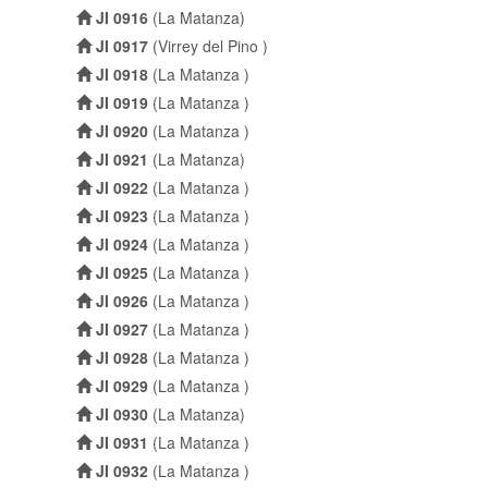
JI 0916
(La Matanza)
JI 0917
(Virrey del Pino )
JI 0918
(La Matanza )
JI 0919
(La Matanza )
JI 0920
(La Matanza )
JI 0921
(La Matanza)
JI 0922
(La Matanza )
JI 0923
(La Matanza )
JI 0924
(La Matanza )
JI 0925
(La Matanza )
JI 0926
(La Matanza )
JI 0927
(La Matanza )
JI 0928
(La Matanza )
JI 0929
(La Matanza )
JI 0930
(La Matanza)
JI 0931
(La Matanza )
JI 0932
(La Matanza )