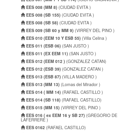
EES 008 (MM 8)
(CIUDAD EVITA )
EES 008 (SB 155)
(CIUDAD EVITA )
EES 008 (SB 58)
(CIUDAD EVITA )
EES 009 (SB 60 y MM 9)
(VIRREY DEL PINO )
EES 010 (EEM 10 Y ESB 55)
(Villa Celina )
EES 011 (ESB 06)
(SAN JUSTO )
EES 011 (EX EEM 11)
(SAN JUSTO )
EES 012 (EEM 012 )
(GONZALEZ CATAN)
EES 012 (ESB 39)
(GONZALEZ CATAN )
EES 013 (ESB 87)
(VILLA MADERO )
EES 013 (MM 13)
(Lomas del Mirador )
EES 014 ( MM 14)
(RAFAEL CASTILLO )
EES 014 (SB 118)
(RAFAEL CASTILLO)
EES 015 (MM 15)
(VIRREY DEL PINO )
EES 016 ( ex EEM 16 y SB 27)
(GREGORIO DE
LAFERRERE )
EES 0162
(RAFAEL CASTILLO)