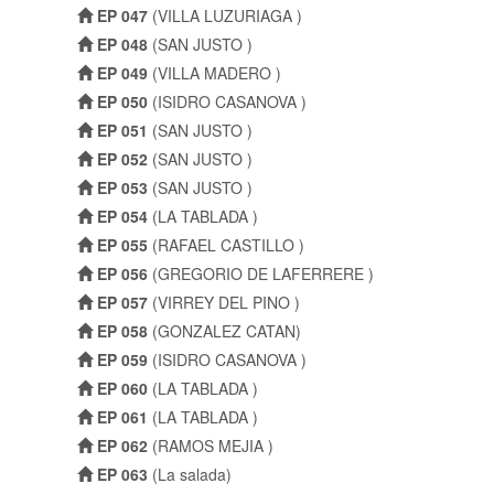
EP 047
(VILLA LUZURIAGA )
EP 048
(SAN JUSTO )
EP 049
(VILLA MADERO )
EP 050
(ISIDRO CASANOVA )
EP 051
(SAN JUSTO )
EP 052
(SAN JUSTO )
EP 053
(SAN JUSTO )
EP 054
(LA TABLADA )
EP 055
(RAFAEL CASTILLO )
EP 056
(GREGORIO DE LAFERRERE )
EP 057
(VIRREY DEL PINO )
EP 058
(GONZALEZ CATAN)
EP 059
(ISIDRO CASANOVA )
EP 060
(LA TABLADA )
EP 061
(LA TABLADA )
EP 062
(RAMOS MEJIA )
EP 063
(La salada)