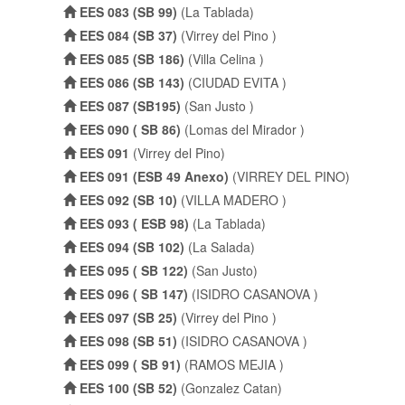
EES 083 (SB 99)
(La Tablada)
EES 084 (SB 37)
(Virrey del Pino )
EES 085 (SB 186)
(Villa Celina )
EES 086 (SB 143)
(CIUDAD EVITA )
EES 087 (SB195)
(San Justo )
EES 090 ( SB 86)
(Lomas del Mirador )
EES 091
(Virrey del Pino)
EES 091 (ESB 49 Anexo)
(VIRREY DEL PINO)
EES 092 (SB 10)
(VILLA MADERO )
EES 093 ( ESB 98)
(La Tablada)
EES 094 (SB 102)
(La Salada)
EES 095 ( SB 122)
(San Justo)
EES 096 ( SB 147)
(ISIDRO CASANOVA )
EES 097 (SB 25)
(Virrey del Pino )
EES 098 (SB 51)
(ISIDRO CASANOVA )
EES 099 ( SB 91)
(RAMOS MEJIA )
EES 100 (SB 52)
(Gonzalez Catan)