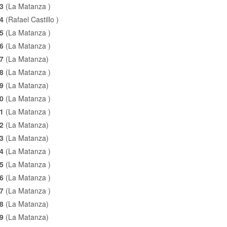
93
(La Matanza )
94
(Rafael Castillo )
95
(La Matanza )
96
(La Matanza )
97
(La Matanza)
98
(La Matanza )
99
(La Matanza)
00
(La Matanza )
01
(La Matanza )
02
(La Matanza)
03
(La Matanza)
04
(La Matanza )
05
(La Matanza )
06
(La Matanza )
07
(La Matanza )
08
(La Matanza)
09
(La Matanza)