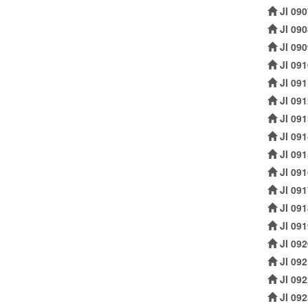
JI 09
JI 09
JI 09
JI 09
JI 09
JI 09
JI 09
JI 09
JI 09
JI 09
JI 09
JI 09
JI 09
JI 09
JI 09
JI 09
JI 09