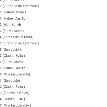
59
(Gregorio de Laferrere )
60
(Ramos Mejía )
61
(Rafael Castillo )
62
(Aldo Bonzi)
63
(La Matanza )
64
(Lomas del Mirador)
65
(Gregorio de Laferrere )
66
(San Justo )
67
(Ciudad Evita )
68
(La Matanza)
69
(Rafael Castillo )
70
(Villa Insuperable)
71
(San Justo)
72
(Ciudad Evita )
73
(González Catán)
74
(Ciudad Evita )
75
(Villa Insuperable )