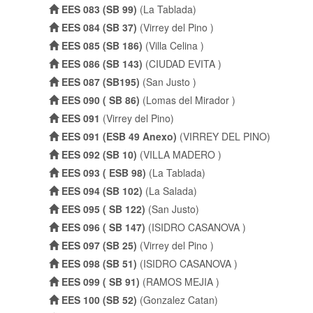
EES 083 (SB 99)
(La Tablada)
EES 084 (SB 37)
(Virrey del Pino )
EES 085 (SB 186)
(Villa Celina )
EES 086 (SB 143)
(CIUDAD EVITA )
EES 087 (SB195)
(San Justo )
EES 090 ( SB 86)
(Lomas del Mirador )
EES 091
(Virrey del Pino)
EES 091 (ESB 49 Anexo)
(VIRREY DEL PINO)
EES 092 (SB 10)
(VILLA MADERO )
EES 093 ( ESB 98)
(La Tablada)
EES 094 (SB 102)
(La Salada)
EES 095 ( SB 122)
(San Justo)
EES 096 ( SB 147)
(ISIDRO CASANOVA )
EES 097 (SB 25)
(Virrey del Pino )
EES 098 (SB 51)
(ISIDRO CASANOVA )
EES 099 ( SB 91)
(RAMOS MEJIA )
EES 100 (SB 52)
(Gonzalez Catan)