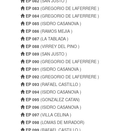
EP 082
(SAN JUSTO )
EP 083
(GREGORIO DE LAFERRERE )
EP 084
(GREGORIO DE LAFERRERE )
EP 085
(ISIDRO CASANOVA )
EP 086
(RAMOS MEJIA )
EP 087
(LA TABLADA )
EP 088
(VIRREY DEL PINO )
EP 089
(SAN JUSTO )
EP 090
(GREGORIO DE LAFERRERE )
EP 091
(ISIDRO CASANOVA )
EP 092
(GREGORIO DE LAFERRERE )
EP 093
(RAFAEL CASTILLO )
EP 094
(ISIDRO CASANOVA )
EP 095
(GONZALEZ CATAN)
EP 096
(ISIDRO CASANOVA )
EP 097
(VILLA CELINA )
EP 098
(LOMAS DE MIRADOR)
EP 099
(RAFAEL CASTILLO )