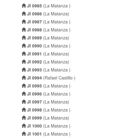
JI 0985
(La Matanza )
JI 0986
(La Matanza)
JI 0987
(La Matanza )
JI 0988
(La Matanza )
JI 0989
(La Matanza)
JI 0990
(La Matanza )
JI 0991
(La Matanza)
JI 0992
(La Matanza)
JI 0993
(La Matanza )
JI 0994
(Rafael Castillo )
JI 0995
(La Matanza )
JI 0996
(La Matanza )
JI 0997
(La Matanza)
JI 0998
(La Matanza )
JI 0999
(La Matanza)
JI 1000
(La Matanza )
JI 1001
(La Matanza )