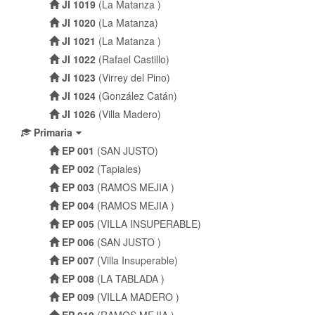
JI 1019
(La Matanza )
JI 1020
(La Matanza)
JI 1021
(La Matanza )
JI 1022
(Rafael Castillo)
JI 1023
(Virrey del Pino)
JI 1024
(González Catán)
JI 1026
(Villa Madero)
Primaria
EP 001
(SAN JUSTO)
EP 002
(Tapiales)
EP 003
(RAMOS MEJIA )
EP 004
(RAMOS MEJIA )
EP 005
(VILLA INSUPERABLE)
EP 006
(SAN JUSTO )
EP 007
(Villa Insuperable)
EP 008
(LA TABLADA )
EP 009
(VILLA MADERO )
EP 010
(RAMOS MEJIA )