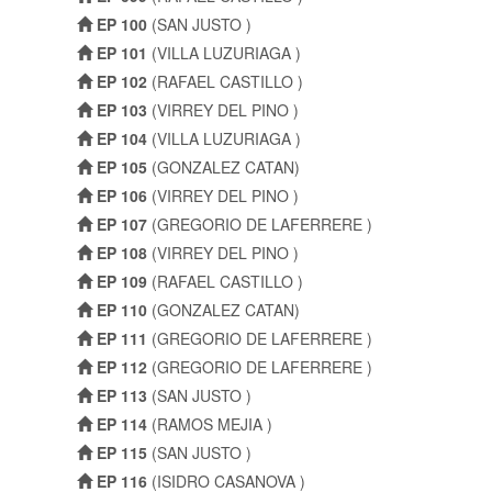
EP 100
(SAN JUSTO )
EP 101
(VILLA LUZURIAGA )
EP 102
(RAFAEL CASTILLO )
EP 103
(VIRREY DEL PINO )
EP 104
(VILLA LUZURIAGA )
EP 105
(GONZALEZ CATAN)
EP 106
(VIRREY DEL PINO )
EP 107
(GREGORIO DE LAFERRERE )
EP 108
(VIRREY DEL PINO )
EP 109
(RAFAEL CASTILLO )
EP 110
(GONZALEZ CATAN)
EP 111
(GREGORIO DE LAFERRERE )
EP 112
(GREGORIO DE LAFERRERE )
EP 113
(SAN JUSTO )
EP 114
(RAMOS MEJIA )
EP 115
(SAN JUSTO )
EP 116
(ISIDRO CASANOVA )