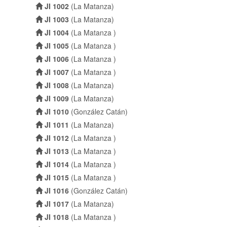
JI 1002
(La Matanza)
JI 1003
(La Matanza)
JI 1004
(La Matanza )
JI 1005
(La Matanza )
JI 1006
(La Matanza )
JI 1007
(La Matanza )
JI 1008
(La Matanza)
JI 1009
(La Matanza)
JI 1010
(González Catán)
JI 1011
(La Matanza)
JI 1012
(La Matanza )
JI 1013
(La Matanza )
JI 1014
(La Matanza )
JI 1015
(La Matanza )
JI 1016
(González Catán)
JI 1017
(La Matanza)
JI 1018
(La Matanza )