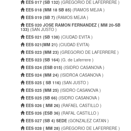
EES 017 (SB 132)
(GREGORIO DE LAFERRERE )
EES 018 (MM 18 SB 85)
(RAMOS MEJIA )
EES 019 (SB 7)
(RAMOS MEJIA )
EES 020 JOSE RAMON FERNANDEZ ( MM 20-SB
133)
(SAN JUSTO )
EES 021 (SB 138)
(CIUDAD EVITA )
EES 021(MM 21)
(CIUDAD EVITA)
EES 023 (MM 23)
(GREGORIO DE LAFERRERE )
EES 023 (SB 164)
(G. de Laferrere )
EES 024 (ESB 015)
(ISIDRO CASANOVA )
EES 024 (MM 24)
(ISIDROA CASANOVA )
EES 025 ( SB 116)
(SAN JUSTO )
EES 025 (MM 25)
(ISIDRO CASANOVA )
EES 025 (SB 66)
(ISIDRO CASANOVA )
EES 026 ( MM 26)
(RAFAEL CASTILLO )
EES 026 (ESB 36)
(RAFAL CASTILLO )
EES 027 (SB 4) SEDE
(GONZALEZ CATAN )
EES 028 ( MM 28)
(GREGORIO DE LAFERRERE )