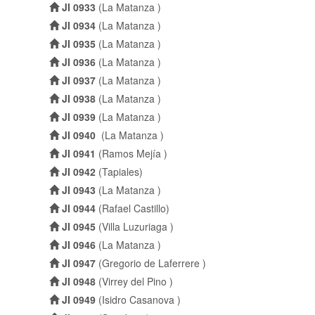
JI 0933
(La Matanza )
JI 0934
(La Matanza )
JI 0935
(La Matanza )
JI 0936
(La Matanza )
JI 0937
(La Matanza )
JI 0938
(La Matanza )
JI 0939
(La Matanza )
JI 0940
(La Matanza )
JI 0941
(Ramos Mejía )
JI 0942
(Tapiales)
JI 0943
(La Matanza )
JI 0944
(Rafael Castillo)
JI 0945
(Villa Luzuriaga )
JI 0946
(La Matanza )
JI 0947
(Gregorio de Laferrere )
JI 0948
(Virrey del Pino )
JI 0949
(Isidro Casanova )