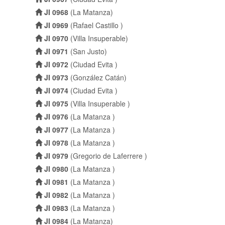
JI 0968
(La Matanza)
JI 0969
(Rafael Castillo )
JI 0970
(Villa Insuperable)
JI 0971
(San Justo)
JI 0972
(Ciudad Evita )
JI 0973
(González Catán)
JI 0974
(Ciudad Evita )
JI 0975
(Villa Insuperable )
JI 0976
(La Matanza )
JI 0977
(La Matanza )
JI 0978
(La Matanza )
JI 0979
(Gregorio de Laferrere )
JI 0980
(La Matanza )
JI 0981
(La Matanza )
JI 0982
(La Matanza )
JI 0983
(La Matanza )
JI 0984
(La Matanza)