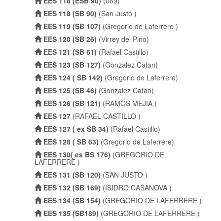
EES 118 (ESB 90)
(069)
EES 118 (SB 90)
(San Justo )
EES 119 (SB 107)
(Gregorio de Laferrere )
EES 120 (SB 26)
(Virrey del Pino)
EES 121 (SB 61)
(Rafael Castillo)
EES 123 (SB 127)
(Gonzalez Catan)
EES 124 ( SB 142)
(Gregorio de Laferrere)
EES 125 (SB 46)
(Gonzalez Catan)
EES 126 (SB 121)
(RAMOS MEJIA )
EES 127
(RAFAEL CASTILLO )
EES 127 ( ex SB 34)
(Rafael Castillo)
EES 128 ( SB 63)
(Gregorio de Laferrere)
EES 130( es BS 176)
(GREGORIO DE
LAFERRERE )
EES 131 (SB 120)
(SAN JUSTO )
EES 132 (SB 169)
(ISIDRO CASANOVA )
EES 134 (SB 154)
(GREGORIO DE LAFERRERE )
EES 135 (SB189)
(GREGORIO DE LAFERRERE )