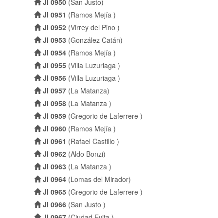
JI 0950
(San Justo)
JI 0951
(Ramos Mejía )
JI 0952
(Virrey del Pino )
JI 0953
(González Catán)
JI 0954
(Ramos Mejía )
JI 0955
(Villa Luzuriaga )
JI 0956
(Villa Luzuriaga )
JI 0957
(La Matanza)
JI 0958
(La Matanza )
JI 0959
(Gregorio de Laferrere )
JI 0960
(Ramos Mejía )
JI 0961
(Rafael Castillo )
JI 0962
(Aldo Bonzi)
JI 0963
(La Matanza )
JI 0964
(Lomas del Mirador)
JI 0965
(Gregorio de Laferrere )
JI 0966
(San Justo )
JI 0967
(Ciudad Evita )