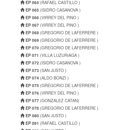
EP 064
(RAFAEL CASTILLO )
EP 065
(ISIDRO CASANOVA )
EP 066
(VIRREY DEL PINO )
EP 067
(VIRREY DEL PINO )
EP 068
(GREGORIO DE LAFERRERE )
EP 069
(GREGORIO DE LAFERRERE )
EP 070
(GREGORIO DE LAFERRERE )
EP 071
(VILLA LUZURIAGA )
EP 072
(ISIDRO CASANOVA )
EP 073
(SAN JUSTO )
EP 074
(ALDO BONZI )
EP 075
(GREGORIO DE LAFERRERE )
EP 076
(VIRREY DEL PINO )
EP 077
(GONZALEZ CATAN)
EP 078
(GREGORIO DE LAFERRERE )
EP 080
(SAN JUSTO )
EP 081
(RAFAEL CASTILLO )