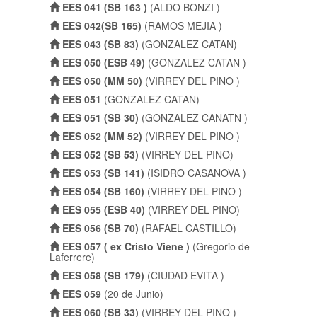
EES 041 (SB 163 )
(ALDO BONZI )
EES 042(SB 165)
(RAMOS MEJIA )
EES 043 (SB 83)
(GONZALEZ CATAN)
EES 050 (ESB 49)
(GONZALEZ CATAN )
EES 050 (MM 50)
(VIRREY DEL PINO )
EES 051
(GONZALEZ CATAN)
EES 051 (SB 30)
(GONZALEZ CANATN )
EES 052 (MM 52)
(VIRREY DEL PINO )
EES 052 (SB 53)
(VIRREY DEL PINO)
EES 053 (SB 141)
(ISIDRO CASANOVA )
EES 054 (SB 160)
(VIRREY DEL PINO )
EES 055 (ESB 40)
(VIRREY DEL PINO)
EES 056 (SB 70)
(RAFAEL CASTILLO)
EES 057 ( ex Cristo Viene )
(Gregorio de
Laferrere)
EES 058 (SB 179)
(CIUDAD EVITA )
EES 059
(20 de Junio)
EES 060 (SB 33)
(VIRREY DEL PINO )