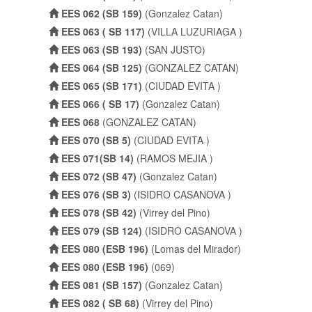
EES 062 (SB 159)
(Gonzalez Catan)
EES 063 ( SB 117)
(VILLA LUZURIAGA )
EES 063 (SB 193)
(SAN JUSTO)
EES 064 (SB 125)
(GONZALEZ CATAN)
EES 065 (SB 171)
(CIUDAD EVITA )
EES 066 ( SB 17)
(Gonzalez Catan)
EES 068
(GONZALEZ CATAN)
EES 070 (SB 5)
(CIUDAD EVITA )
EES 071(SB 14)
(RAMOS MEJIA )
EES 072 (SB 47)
(Gonzalez Catan)
EES 076 (SB 3)
(ISIDRO CASANOVA )
EES 078 (SB 42)
(Virrey del Pino)
EES 079 (SB 124)
(ISIDRO CASANOVA )
EES 080 (ESB 196)
(Lomas del Mirador)
EES 080 (ESB 196)
(069)
EES 081 (SB 157)
(Gonzalez Catan)
EES 082 ( SB 68)
(Virrey del Pino)