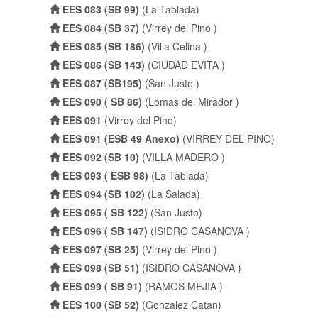
EES 083 (SB 99)
(La Tablada)
EES 084 (SB 37)
(Virrey del Pino )
EES 085 (SB 186)
(Villa Celina )
EES 086 (SB 143)
(CIUDAD EVITA )
EES 087 (SB195)
(San Justo )
EES 090 ( SB 86)
(Lomas del Mirador )
EES 091
(Virrey del Pino)
EES 091 (ESB 49 Anexo)
(VIRREY DEL PINO)
EES 092 (SB 10)
(VILLA MADERO )
EES 093 ( ESB 98)
(La Tablada)
EES 094 (SB 102)
(La Salada)
EES 095 ( SB 122)
(San Justo)
EES 096 ( SB 147)
(ISIDRO CASANOVA )
EES 097 (SB 25)
(Virrey del Pino )
EES 098 (SB 51)
(ISIDRO CASANOVA )
EES 099 ( SB 91)
(RAMOS MEJIA )
EES 100 (SB 52)
(Gonzalez Catan)