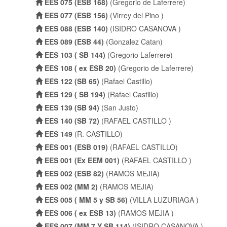
EES 075 (ESB 168)
(Gregorio de Laferrere)
EES 077 (ESB 156)
(Virrey del Pino )
EES 088 (ESB 140)
(ISIDRO CASANOVA )
EES 089 (ESB 44)
(Gonzalez Catan)
EES 103 ( SB 144)
(Gregorio Laferrere)
EES 108 ( ex ESB 20)
(Gregorio de Laferrere)
EES 122 (SB 65)
(Rafael Castillo)
EES 129 ( SB 194)
(Rafael Castillo)
EES 139 (SB 94)
(San Justo)
EES 140 (SB 72)
(RAFAEL CASTILLO )
EES 149
(R. CASTILLO)
EES 001 (ESB 019)
(RAFAEL CASTILLO)
EES 001 (Ex EEM 001)
(RAFAEL CASTILLO )
EES 002 (ESB 82)
(RAMOS MEJIA)
EES 002 (MM 2)
(RAMOS MEJIA)
EES 005 ( MM 5 y SB 56)
(VILLA LUZURIAGA )
EES 006 ( ex ESB 13)
(RAMOS MEJIA )
EES 007 (MM 7 Y SB 114)
(ISIDRO CASANOVA )