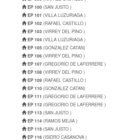
EP 100
(SAN JUSTO )
EP 101
(VILLA LUZURIAGA )
EP 102
(RAFAEL CASTILLO )
EP 103
(VIRREY DEL PINO )
EP 104
(VILLA LUZURIAGA )
EP 105
(GONZALEZ CATAN)
EP 106
(VIRREY DEL PINO )
EP 107
(GREGORIO DE LAFERRERE )
EP 108
(VIRREY DEL PINO )
EP 109
(RAFAEL CASTILLO )
EP 110
(GONZALEZ CATAN)
EP 111
(GREGORIO DE LAFERRERE )
EP 112
(GREGORIO DE LAFERRERE )
EP 113
(SAN JUSTO )
EP 114
(RAMOS MEJIA )
EP 115
(SAN JUSTO )
EP 116
(ISIDRO CASANOVA )