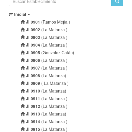
Inicial
JI 0901
(Ramos Mejía )
JI 0902
(La Matanza )
JI 0903
(La Matanza )
JI 0904
(La Matanza )
JI 0905
(González Catán)
JI 0906
(La Matanza )
JI 0907
(La Matanza )
JI 0908
(La Matanza)
JI 0909
( La Matanza )
JI 0910
(La Matanza)
JI 0911
(La Matanza )
JI 0912
(La Matanza )
JI 0913
(La Matanza)
JI 0914
(La Matanza )
JI 0915
(La Matanza )