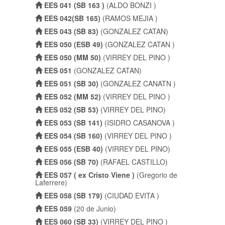
EES 041 (SB 163 )
(ALDO BONZI )
EES 042(SB 165)
(RAMOS MEJIA )
EES 043 (SB 83)
(GONZALEZ CATAN)
EES 050 (ESB 49)
(GONZALEZ CATAN )
EES 050 (MM 50)
(VIRREY DEL PINO )
EES 051
(GONZALEZ CATAN)
EES 051 (SB 30)
(GONZALEZ CANATN )
EES 052 (MM 52)
(VIRREY DEL PINO )
EES 052 (SB 53)
(VIRREY DEL PINO)
EES 053 (SB 141)
(ISIDRO CASANOVA )
EES 054 (SB 160)
(VIRREY DEL PINO )
EES 055 (ESB 40)
(VIRREY DEL PINO)
EES 056 (SB 70)
(RAFAEL CASTILLO)
EES 057 ( ex Cristo Viene )
(Gregorio de
Laferrere)
EES 058 (SB 179)
(CIUDAD EVITA )
EES 059
(20 de Junio)
EES 060 (SB 33)
(VIRREY DEL PINO )