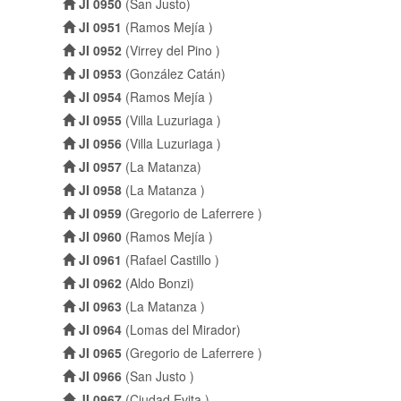
JI 0950
(San Justo)
JI 0951
(Ramos Mejía )
JI 0952
(Virrey del Pino )
JI 0953
(González Catán)
JI 0954
(Ramos Mejía )
JI 0955
(Villa Luzuriaga )
JI 0956
(Villa Luzuriaga )
JI 0957
(La Matanza)
JI 0958
(La Matanza )
JI 0959
(Gregorio de Laferrere )
JI 0960
(Ramos Mejía )
JI 0961
(Rafael Castillo )
JI 0962
(Aldo Bonzi)
JI 0963
(La Matanza )
JI 0964
(Lomas del Mirador)
JI 0965
(Gregorio de Laferrere )
JI 0966
(San Justo )
JI 0967
(Ciudad Evita )