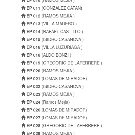
EP 011
(GONZALEZ CATAN)
EP 012
(RAMOS MEJIA )
EP 013
(VILLA MADERO )
EP 014
(RAFAEL CASTILLO )
EP 015
(ISIDRO CASANOVA )
EP 016
(VILLA LUZURIAGA )
EP 018
(ALDO BONZI )
EP 019
(GREGORIO DE LAFERRERE )
EP 020
(RAMOS MEJIA )
EP 021
(LOMAS DE MIRADOR)
EP 022
(ISIDRO CASANOVA )
EP 023
(RAMOS MEJIA )
EP 024
(Ramos Mejía)
EP 026
(LOMAS DE MIRADOR)
EP 027
(LOMAS DE MIRADOR)
EP 028
(GREGORIO DE LAFERRERE )
EP 029
(RAMOS MEJIA )