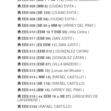
EES 008 (MM 8)
(CIUDAD EVITA )
EES 008 (SB 155)
(CIUDAD EVITA )
EES 008 (SB 58)
(CIUDAD EVITA )
EES 009 (SB 60 y MM 9)
(VIRREY DEL PINO )
EES 010 (EEM 10 Y ESB 55)
(Villa Celina )
EES 011 (ESB 06)
(SAN JUSTO )
EES 011 (EX EEM 11)
(SAN JUSTO )
EES 012 (EEM 012 )
(GONZALEZ CATAN)
EES 012 (ESB 39)
(GONZALEZ CATAN )
EES 013 (ESB 87)
(VILLA MADERO )
EES 013 (MM 13)
(Lomas del Mirador )
EES 014 ( MM 14)
(RAFAEL CASTILLO )
EES 014 (SB 118)
(RAFAEL CASTILLO)
EES 015 (MM 15)
(VIRREY DEL PINO )
EES 016 ( ex EEM 16 y SB 27)
(GREGORIO DE
LAFERRERE )
EES 0162
(RAFAEL CASTILLO)