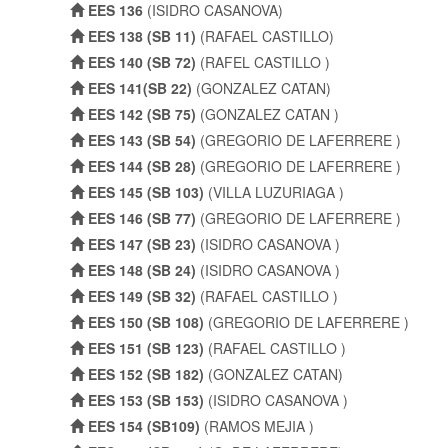
EES 136
(ISIDRO CASANOVA)
EES 138 (SB 11)
(RAFAEL CASTILLO)
EES 140 (SB 72)
(RAFEL CASTILLO )
EES 141(SB 22)
(GONZALEZ CATAN)
EES 142 (SB 75)
(GONZALEZ CATAN )
EES 143 (SB 54)
(GREGORIO DE LAFERRERE )
EES 144 (SB 28)
(GREGORIO DE LAFERRERE )
EES 145 (SB 103)
(VILLA LUZURIAGA )
EES 146 (SB 77)
(GREGORIO DE LAFERRERE )
EES 147 (SB 23)
(ISIDRO CASANOVA )
EES 148 (SB 24)
(ISIDRO CASANOVA )
EES 149 (SB 32)
(RAFAEL CASTILLO )
EES 150 (SB 108)
(GREGORIO DE LAFERRERE )
EES 151 (SB 123)
(RAFAEL CASTILLO )
EES 152 (SB 182)
(GONZALEZ CATAN)
EES 153 (SB 153)
(ISIDRO CASANOVA )
EES 154 (SB109)
(RAMOS MEJIA )