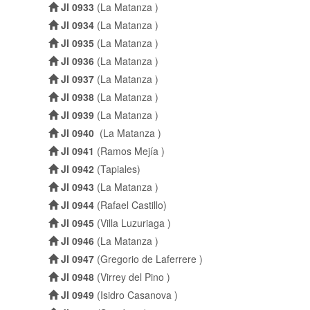
JI 0933
(La Matanza )
JI 0934
(La Matanza )
JI 0935
(La Matanza )
JI 0936
(La Matanza )
JI 0937
(La Matanza )
JI 0938
(La Matanza )
JI 0939
(La Matanza )
JI 0940
(La Matanza )
JI 0941
(Ramos Mejía )
JI 0942
(Tapiales)
JI 0943
(La Matanza )
JI 0944
(Rafael Castillo)
JI 0945
(Villa Luzuriaga )
JI 0946
(La Matanza )
JI 0947
(Gregorio de Laferrere )
JI 0948
(Virrey del Pino )
JI 0949
(Isidro Casanova )