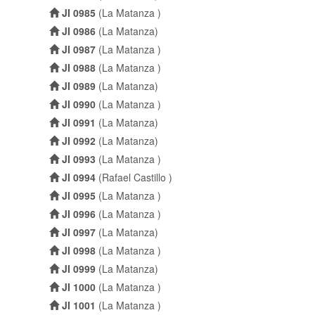
JI 0985
(La Matanza )
JI 0986
(La Matanza)
JI 0987
(La Matanza )
JI 0988
(La Matanza )
JI 0989
(La Matanza)
JI 0990
(La Matanza )
JI 0991
(La Matanza)
JI 0992
(La Matanza)
JI 0993
(La Matanza )
JI 0994
(Rafael Castillo )
JI 0995
(La Matanza )
JI 0996
(La Matanza )
JI 0997
(La Matanza)
JI 0998
(La Matanza )
JI 0999
(La Matanza)
JI 1000
(La Matanza )
JI 1001
(La Matanza )