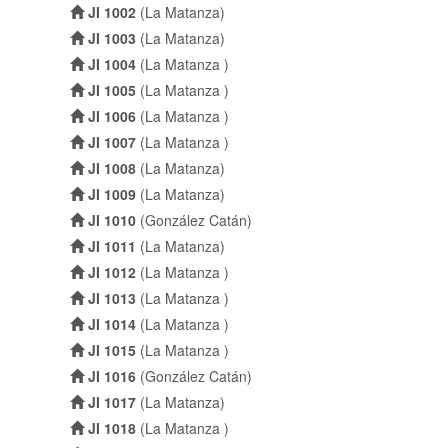
JI 1002
(La Matanza)
JI 1003
(La Matanza)
JI 1004
(La Matanza )
JI 1005
(La Matanza )
JI 1006
(La Matanza )
JI 1007
(La Matanza )
JI 1008
(La Matanza)
JI 1009
(La Matanza)
JI 1010
(González Catán)
JI 1011
(La Matanza)
JI 1012
(La Matanza )
JI 1013
(La Matanza )
JI 1014
(La Matanza )
JI 1015
(La Matanza )
JI 1016
(González Catán)
JI 1017
(La Matanza)
JI 1018
(La Matanza )