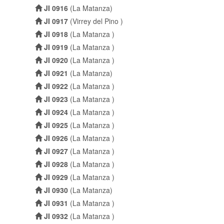
JI 0916
(La Matanza)
JI 0917
(Virrey del Pino )
JI 0918
(La Matanza )
JI 0919
(La Matanza )
JI 0920
(La Matanza )
JI 0921
(La Matanza)
JI 0922
(La Matanza )
JI 0923
(La Matanza )
JI 0924
(La Matanza )
JI 0925
(La Matanza )
JI 0926
(La Matanza )
JI 0927
(La Matanza )
JI 0928
(La Matanza )
JI 0929
(La Matanza )
JI 0930
(La Matanza)
JI 0931
(La Matanza )
JI 0932
(La Matanza )