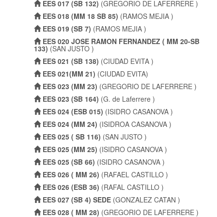
EES 017 (SB 132)
(GREGORIO DE LAFERRERE )
EES 018 (MM 18 SB 85)
(RAMOS MEJIA )
EES 019 (SB 7)
(RAMOS MEJIA )
EES 020 JOSE RAMON FERNANDEZ ( MM 20-SB
133)
(SAN JUSTO )
EES 021 (SB 138)
(CIUDAD EVITA )
EES 021(MM 21)
(CIUDAD EVITA)
EES 023 (MM 23)
(GREGORIO DE LAFERRERE )
EES 023 (SB 164)
(G. de Laferrere )
EES 024 (ESB 015)
(ISIDRO CASANOVA )
EES 024 (MM 24)
(ISIDROA CASANOVA )
EES 025 ( SB 116)
(SAN JUSTO )
EES 025 (MM 25)
(ISIDRO CASANOVA )
EES 025 (SB 66)
(ISIDRO CASANOVA )
EES 026 ( MM 26)
(RAFAEL CASTILLO )
EES 026 (ESB 36)
(RAFAL CASTILLO )
EES 027 (SB 4) SEDE
(GONZALEZ CATAN )
EES 028 ( MM 28)
(GREGORIO DE LAFERRERE )