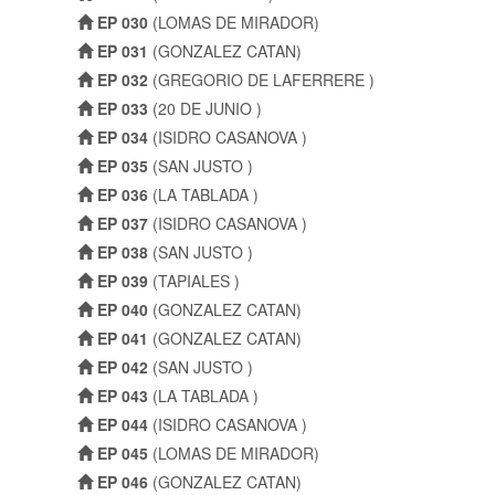
EP 030
(LOMAS DE MIRADOR)
EP 031
(GONZALEZ CATAN)
EP 032
(GREGORIO DE LAFERRERE )
EP 033
(20 DE JUNIO )
EP 034
(ISIDRO CASANOVA )
EP 035
(SAN JUSTO )
EP 036
(LA TABLADA )
EP 037
(ISIDRO CASANOVA )
EP 038
(SAN JUSTO )
EP 039
(TAPIALES )
EP 040
(GONZALEZ CATAN)
EP 041
(GONZALEZ CATAN)
EP 042
(SAN JUSTO )
EP 043
(LA TABLADA )
EP 044
(ISIDRO CASANOVA )
EP 045
(LOMAS DE MIRADOR)
EP 046
(GONZALEZ CATAN)