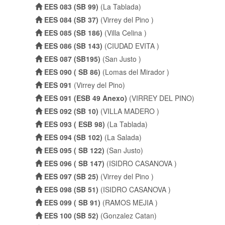
EES 083 (SB 99)
(La Tablada)
EES 084 (SB 37)
(Virrey del Pino )
EES 085 (SB 186)
(Villa Celina )
EES 086 (SB 143)
(CIUDAD EVITA )
EES 087 (SB195)
(San Justo )
EES 090 ( SB 86)
(Lomas del Mirador )
EES 091
(Virrey del Pino)
EES 091 (ESB 49 Anexo)
(VIRREY DEL PINO)
EES 092 (SB 10)
(VILLA MADERO )
EES 093 ( ESB 98)
(La Tablada)
EES 094 (SB 102)
(La Salada)
EES 095 ( SB 122)
(San Justo)
EES 096 ( SB 147)
(ISIDRO CASANOVA )
EES 097 (SB 25)
(Virrey del Pino )
EES 098 (SB 51)
(ISIDRO CASANOVA )
EES 099 ( SB 91)
(RAMOS MEJIA )
EES 100 (SB 52)
(Gonzalez Catan)