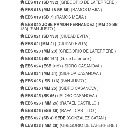
EES 017 (SB 132)
(GREGORIO DE LAFERRERE )
EES 018 (MM 18 SB 85)
(RAMOS MEJIA )
EES 019 (SB 7)
(RAMOS MEJIA )
EES 020 JOSE RAMON FERNANDEZ ( MM 20-SB
133)
(SAN JUSTO )
EES 021 (SB 138)
(CIUDAD EVITA )
EES 021(MM 21)
(CIUDAD EVITA)
EES 023 (MM 23)
(GREGORIO DE LAFERRERE )
EES 023 (SB 164)
(G. de Laferrere )
EES 024 (ESB 015)
(ISIDRO CASANOVA )
EES 024 (MM 24)
(ISIDROA CASANOVA )
EES 025 ( SB 116)
(SAN JUSTO )
EES 025 (MM 25)
(ISIDRO CASANOVA )
EES 025 (SB 66)
(ISIDRO CASANOVA )
EES 026 ( MM 26)
(RAFAEL CASTILLO )
EES 026 (ESB 36)
(RAFAL CASTILLO )
EES 027 (SB 4) SEDE
(GONZALEZ CATAN )
EES 028 ( MM 28)
(GREGORIO DE LAFERRERE )