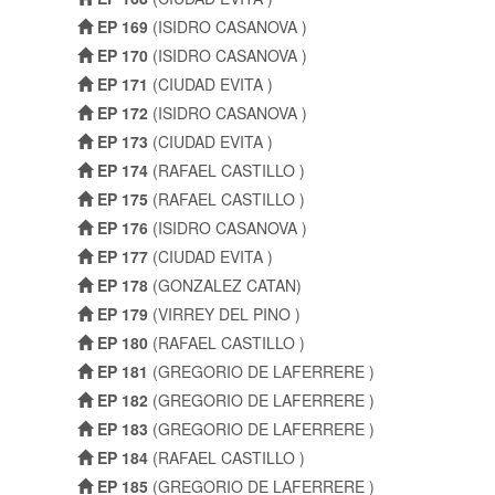
EP 169
(ISIDRO CASANOVA )
EP 170
(ISIDRO CASANOVA )
EP 171
(CIUDAD EVITA )
EP 172
(ISIDRO CASANOVA )
EP 173
(CIUDAD EVITA )
EP 174
(RAFAEL CASTILLO )
EP 175
(RAFAEL CASTILLO )
EP 176
(ISIDRO CASANOVA )
EP 177
(CIUDAD EVITA )
EP 178
(GONZALEZ CATAN)
EP 179
(VIRREY DEL PINO )
EP 180
(RAFAEL CASTILLO )
EP 181
(GREGORIO DE LAFERRERE )
EP 182
(GREGORIO DE LAFERRERE )
EP 183
(GREGORIO DE LAFERRERE )
EP 184
(RAFAEL CASTILLO )
EP 185
(GREGORIO DE LAFERRERE )