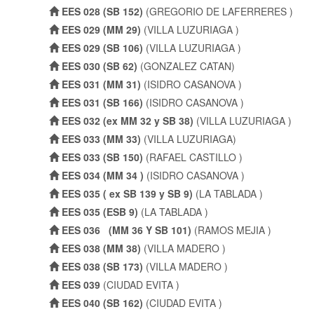
EES 028 (SB 152)
(GREGORIO DE LAFERRERES )
EES 029 (MM 29)
(VILLA LUZURIAGA )
EES 029 (SB 106)
(VILLA LUZURIAGA )
EES 030 (SB 62)
(GONZALEZ CATAN)
EES 031 (MM 31)
(ISIDRO CASANOVA )
EES 031 (SB 166)
(ISIDRO CASANOVA )
EES 032 (ex MM 32 y SB 38)
(VILLA LUZURIAGA )
EES 033 (MM 33)
(VILLA LUZURIAGA)
EES 033 (SB 150)
(RAFAEL CASTILLO )
EES 034 (MM 34 )
(ISIDRO CASANOVA )
EES 035 ( ex SB 139 y SB 9)
(LA TABLADA )
EES 035 (ESB 9)
(LA TABLADA )
EES 036 (MM 36 Y SB 101)
(RAMOS MEJIA )
EES 038 (MM 38)
(VILLA MADERO )
EES 038 (SB 173)
(VILLA MADERO )
EES 039
(CIUDAD EVITA )
EES 040 (SB 162)
(CIUDAD EVITA )