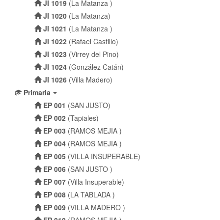
JI 1019
(La Matanza )
JI 1020
(La Matanza)
JI 1021
(La Matanza )
JI 1022
(Rafael Castillo)
JI 1023
(Virrey del Pino)
JI 1024
(González Catán)
JI 1026
(Villa Madero)
Primaria
EP 001
(SAN JUSTO)
EP 002
(Tapiales)
EP 003
(RAMOS MEJIA )
EP 004
(RAMOS MEJIA )
EP 005
(VILLA INSUPERABLE)
EP 006
(SAN JUSTO )
EP 007
(Villa Insuperable)
EP 008
(LA TABLADA )
EP 009
(VILLA MADERO )
EP 010
(RAMOS MEJIA )