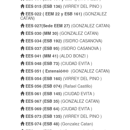
EES 015 (ESB 136)
(VIRREY DEL PINO )
EES 022 ( EEM 22 y ESB 161)
(GONZALEZ
CATAN)
EES 027(Sede EEM 27)
(GONZALEZ CATAN)
EES 030 (MM 30)
(GONZALEZ CATAN)
EES 034 (ESB 192)
(ISIDRO CASANOVA)
EES 037 (ESB 95)
(ISIDRO CASANOVA )
EES 041 (MM 41)
(ALDO BONZI )
EES 048 (ESB 73)
(CIUDAD EVITA )
EES 051 ( Extensió®©
(GONZALEZ CATAN)
EES 054 (ESB 160)
(VIRREY DEL PINO )
EES 056 (ESB 074)
(Rafael Castillo)
EES 061 (ESB 145)
(CIUDAD EVITA )
EES 067 (ESB 35)
(GONZALEZ CATAN)
EES 069 (ESB 64)
(CIUDAD EVITA )
EES 073 (ESB 135)
(VIRREY DEL PINO )
EES 074 (ESB 48)
(Gonzalez Catan)