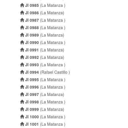
JI 0985
(La Matanza )
JI 0986
(La Matanza)
JI 0987
(La Matanza )
JI 0988
(La Matanza )
JI 0989
(La Matanza)
JI 0990
(La Matanza )
JI 0991
(La Matanza)
JI 0992
(La Matanza)
JI 0993
(La Matanza )
JI 0994
(Rafael Castillo )
JI 0995
(La Matanza )
JI 0996
(La Matanza )
JI 0997
(La Matanza)
JI 0998
(La Matanza )
JI 0999
(La Matanza)
JI 1000
(La Matanza )
JI 1001
(La Matanza )