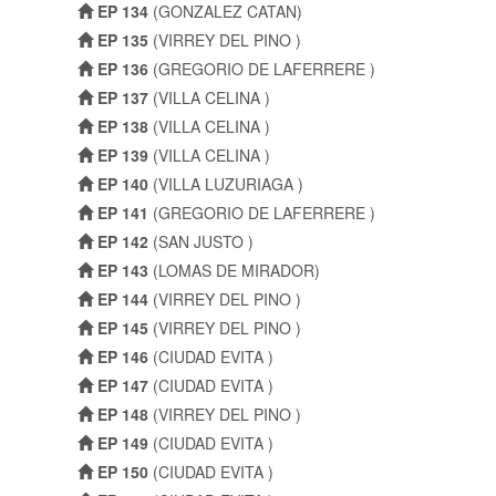
EP 134
(GONZALEZ CATAN)
EP 135
(VIRREY DEL PINO )
EP 136
(GREGORIO DE LAFERRERE )
EP 137
(VILLA CELINA )
EP 138
(VILLA CELINA )
EP 139
(VILLA CELINA )
EP 140
(VILLA LUZURIAGA )
EP 141
(GREGORIO DE LAFERRERE )
EP 142
(SAN JUSTO )
EP 143
(LOMAS DE MIRADOR)
EP 144
(VIRREY DEL PINO )
EP 145
(VIRREY DEL PINO )
EP 146
(CIUDAD EVITA )
EP 147
(CIUDAD EVITA )
EP 148
(VIRREY DEL PINO )
EP 149
(CIUDAD EVITA )
EP 150
(CIUDAD EVITA )