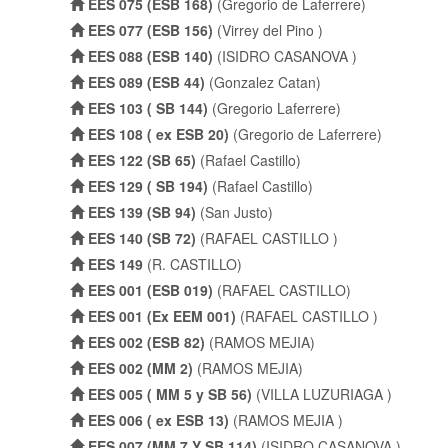
EES 075 (ESB 168)
(Gregorio de Laferrere)
EES 077 (ESB 156)
(Virrey del Pino )
EES 088 (ESB 140)
(ISIDRO CASANOVA )
EES 089 (ESB 44)
(Gonzalez Catan)
EES 103 ( SB 144)
(Gregorio Laferrere)
EES 108 ( ex ESB 20)
(Gregorio de Laferrere)
EES 122 (SB 65)
(Rafael Castillo)
EES 129 ( SB 194)
(Rafael Castillo)
EES 139 (SB 94)
(San Justo)
EES 140 (SB 72)
(RAFAEL CASTILLO )
EES 149
(R. CASTILLO)
EES 001 (ESB 019)
(RAFAEL CASTILLO)
EES 001 (Ex EEM 001)
(RAFAEL CASTILLO )
EES 002 (ESB 82)
(RAMOS MEJIA)
EES 002 (MM 2)
(RAMOS MEJIA)
EES 005 ( MM 5 y SB 56)
(VILLA LUZURIAGA )
EES 006 ( ex ESB 13)
(RAMOS MEJIA )
EES 007 (MM 7 Y SB 114)
(ISIDRO CASANOVA )