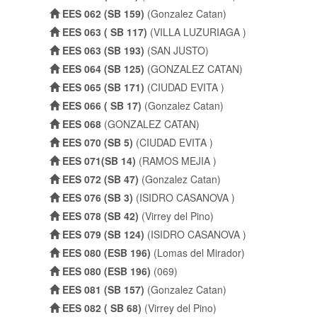
EES 062 (SB 159)
(Gonzalez Catan)
EES 063 ( SB 117)
(VILLA LUZURIAGA )
EES 063 (SB 193)
(SAN JUSTO)
EES 064 (SB 125)
(GONZALEZ CATAN)
EES 065 (SB 171)
(CIUDAD EVITA )
EES 066 ( SB 17)
(Gonzalez Catan)
EES 068
(GONZALEZ CATAN)
EES 070 (SB 5)
(CIUDAD EVITA )
EES 071(SB 14)
(RAMOS MEJIA )
EES 072 (SB 47)
(Gonzalez Catan)
EES 076 (SB 3)
(ISIDRO CASANOVA )
EES 078 (SB 42)
(Virrey del Pino)
EES 079 (SB 124)
(ISIDRO CASANOVA )
EES 080 (ESB 196)
(Lomas del Mirador)
EES 080 (ESB 196)
(069)
EES 081 (SB 157)
(Gonzalez Catan)
EES 082 ( SB 68)
(Virrey del Pino)