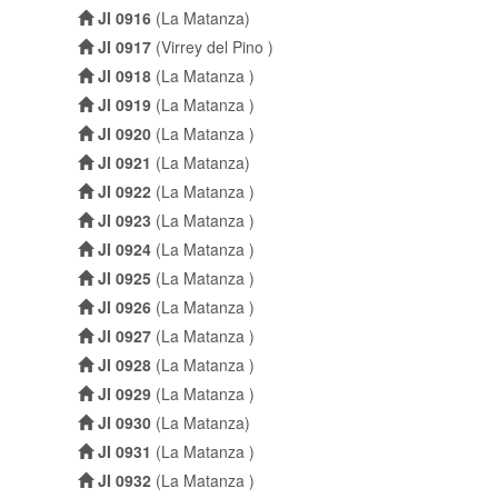
JI 0916
(La Matanza)
JI 0917
(Virrey del Pino )
JI 0918
(La Matanza )
JI 0919
(La Matanza )
JI 0920
(La Matanza )
JI 0921
(La Matanza)
JI 0922
(La Matanza )
JI 0923
(La Matanza )
JI 0924
(La Matanza )
JI 0925
(La Matanza )
JI 0926
(La Matanza )
JI 0927
(La Matanza )
JI 0928
(La Matanza )
JI 0929
(La Matanza )
JI 0930
(La Matanza)
JI 0931
(La Matanza )
JI 0932
(La Matanza )