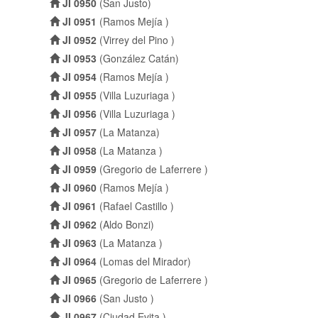
JI 0950
(San Justo)
JI 0951
(Ramos Mejía )
JI 0952
(Virrey del Pino )
JI 0953
(González Catán)
JI 0954
(Ramos Mejía )
JI 0955
(Villa Luzuriaga )
JI 0956
(Villa Luzuriaga )
JI 0957
(La Matanza)
JI 0958
(La Matanza )
JI 0959
(Gregorio de Laferrere )
JI 0960
(Ramos Mejía )
JI 0961
(Rafael Castillo )
JI 0962
(Aldo Bonzi)
JI 0963
(La Matanza )
JI 0964
(Lomas del Mirador)
JI 0965
(Gregorio de Laferrere )
JI 0966
(San Justo )
JI 0967
(Ciudad Evita )