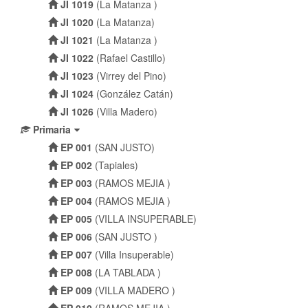
JI 1019
(La Matanza )
JI 1020
(La Matanza)
JI 1021
(La Matanza )
JI 1022
(Rafael Castillo)
JI 1023
(Virrey del Pino)
JI 1024
(González Catán)
JI 1026
(Villa Madero)
Primaria
EP 001
(SAN JUSTO)
EP 002
(Tapiales)
EP 003
(RAMOS MEJIA )
EP 004
(RAMOS MEJIA )
EP 005
(VILLA INSUPERABLE)
EP 006
(SAN JUSTO )
EP 007
(Villa Insuperable)
EP 008
(LA TABLADA )
EP 009
(VILLA MADERO )
EP 010
(RAMOS MEJIA )