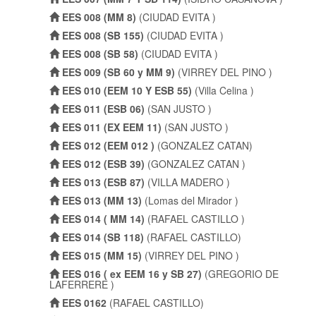
EES 008 (MM 8)
(CIUDAD EVITA )
EES 008 (SB 155)
(CIUDAD EVITA )
EES 008 (SB 58)
(CIUDAD EVITA )
EES 009 (SB 60 y MM 9)
(VIRREY DEL PINO )
EES 010 (EEM 10 Y ESB 55)
(Villa Celina )
EES 011 (ESB 06)
(SAN JUSTO )
EES 011 (EX EEM 11)
(SAN JUSTO )
EES 012 (EEM 012 )
(GONZALEZ CATAN)
EES 012 (ESB 39)
(GONZALEZ CATAN )
EES 013 (ESB 87)
(VILLA MADERO )
EES 013 (MM 13)
(Lomas del Mirador )
EES 014 ( MM 14)
(RAFAEL CASTILLO )
EES 014 (SB 118)
(RAFAEL CASTILLO)
EES 015 (MM 15)
(VIRREY DEL PINO )
EES 016 ( ex EEM 16 y SB 27)
(GREGORIO DE
LAFERRERE )
EES 0162
(RAFAEL CASTILLO)