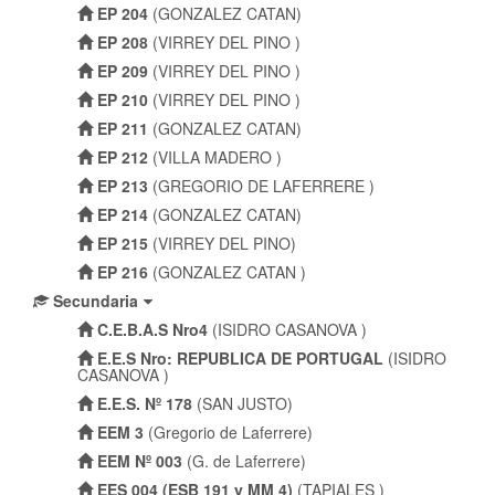
EP 204
(GONZALEZ CATAN)
EP 208
(VIRREY DEL PINO )
EP 209
(VIRREY DEL PINO )
EP 210
(VIRREY DEL PINO )
EP 211
(GONZALEZ CATAN)
EP 212
(VILLA MADERO )
EP 213
(GREGORIO DE LAFERRERE )
EP 214
(GONZALEZ CATAN)
EP 215
(VIRREY DEL PINO)
EP 216
(GONZALEZ CATAN )
Secundaria
C.E.B.A.S Nro4
(ISIDRO CASANOVA )
E.E.S Nro: REPUBLICA DE PORTUGAL
(ISIDRO
CASANOVA )
E.E.S. Nº 178
(SAN JUSTO)
EEM 3
(Gregorio de Laferrere)
EEM Nº 003
(G. de Laferrere)
EES 004 (ESB 191 y MM 4)
(TAPIALES )