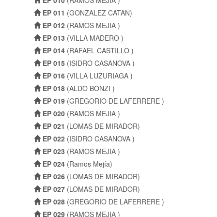
EP 011
(GONZALEZ CATAN)
EP 012
(RAMOS MEJIA )
EP 013
(VILLA MADERO )
EP 014
(RAFAEL CASTILLO )
EP 015
(ISIDRO CASANOVA )
EP 016
(VILLA LUZURIAGA )
EP 018
(ALDO BONZI )
EP 019
(GREGORIO DE LAFERRERE )
EP 020
(RAMOS MEJIA )
EP 021
(LOMAS DE MIRADOR)
EP 022
(ISIDRO CASANOVA )
EP 023
(RAMOS MEJIA )
EP 024
(Ramos Mejía)
EP 026
(LOMAS DE MIRADOR)
EP 027
(LOMAS DE MIRADOR)
EP 028
(GREGORIO DE LAFERRERE )
EP 029
(RAMOS MEJIA )