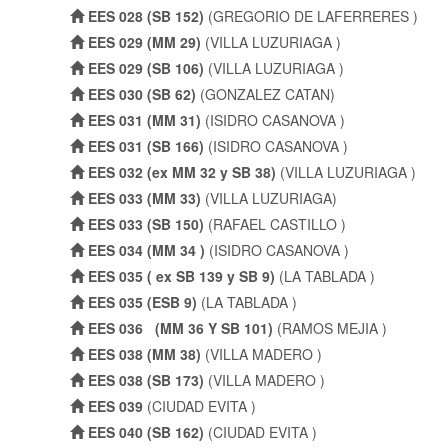
EES 028 (SB 152)
(GREGORIO DE LAFERRERES )
EES 029 (MM 29)
(VILLA LUZURIAGA )
EES 029 (SB 106)
(VILLA LUZURIAGA )
EES 030 (SB 62)
(GONZALEZ CATAN)
EES 031 (MM 31)
(ISIDRO CASANOVA )
EES 031 (SB 166)
(ISIDRO CASANOVA )
EES 032 (ex MM 32 y SB 38)
(VILLA LUZURIAGA )
EES 033 (MM 33)
(VILLA LUZURIAGA)
EES 033 (SB 150)
(RAFAEL CASTILLO )
EES 034 (MM 34 )
(ISIDRO CASANOVA )
EES 035 ( ex SB 139 y SB 9)
(LA TABLADA )
EES 035 (ESB 9)
(LA TABLADA )
EES 036 (MM 36 Y SB 101)
(RAMOS MEJIA )
EES 038 (MM 38)
(VILLA MADERO )
EES 038 (SB 173)
(VILLA MADERO )
EES 039
(CIUDAD EVITA )
EES 040 (SB 162)
(CIUDAD EVITA )