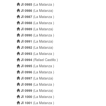
JI 0985
(La Matanza )
JI 0986
(La Matanza)
JI 0987
(La Matanza )
JI 0988
(La Matanza )
JI 0989
(La Matanza)
JI 0990
(La Matanza )
JI 0991
(La Matanza)
JI 0992
(La Matanza)
JI 0993
(La Matanza )
JI 0994
(Rafael Castillo )
JI 0995
(La Matanza )
JI 0996
(La Matanza )
JI 0997
(La Matanza)
JI 0998
(La Matanza )
JI 0999
(La Matanza)
JI 1000
(La Matanza )
JI 1001
(La Matanza )