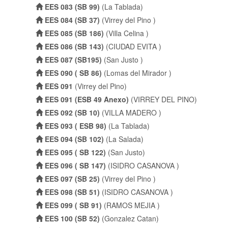
EES 083 (SB 99)
(La Tablada)
EES 084 (SB 37)
(Virrey del Pino )
EES 085 (SB 186)
(Villa Celina )
EES 086 (SB 143)
(CIUDAD EVITA )
EES 087 (SB195)
(San Justo )
EES 090 ( SB 86)
(Lomas del Mirador )
EES 091
(Virrey del Pino)
EES 091 (ESB 49 Anexo)
(VIRREY DEL PINO)
EES 092 (SB 10)
(VILLA MADERO )
EES 093 ( ESB 98)
(La Tablada)
EES 094 (SB 102)
(La Salada)
EES 095 ( SB 122)
(San Justo)
EES 096 ( SB 147)
(ISIDRO CASANOVA )
EES 097 (SB 25)
(Virrey del Pino )
EES 098 (SB 51)
(ISIDRO CASANOVA )
EES 099 ( SB 91)
(RAMOS MEJIA )
EES 100 (SB 52)
(Gonzalez Catan)