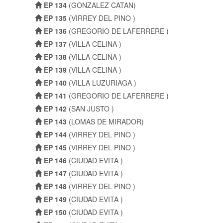
EP 134
(GONZALEZ CATAN)
EP 135
(VIRREY DEL PINO )
EP 136
(GREGORIO DE LAFERRERE )
EP 137
(VILLA CELINA )
EP 138
(VILLA CELINA )
EP 139
(VILLA CELINA )
EP 140
(VILLA LUZURIAGA )
EP 141
(GREGORIO DE LAFERRERE )
EP 142
(SAN JUSTO )
EP 143
(LOMAS DE MIRADOR)
EP 144
(VIRREY DEL PINO )
EP 145
(VIRREY DEL PINO )
EP 146
(CIUDAD EVITA )
EP 147
(CIUDAD EVITA )
EP 148
(VIRREY DEL PINO )
EP 149
(CIUDAD EVITA )
EP 150
(CIUDAD EVITA )