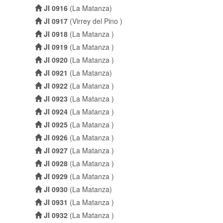
JI 0916
(La Matanza)
JI 0917
(Virrey del Pino )
JI 0918
(La Matanza )
JI 0919
(La Matanza )
JI 0920
(La Matanza )
JI 0921
(La Matanza)
JI 0922
(La Matanza )
JI 0923
(La Matanza )
JI 0924
(La Matanza )
JI 0925
(La Matanza )
JI 0926
(La Matanza )
JI 0927
(La Matanza )
JI 0928
(La Matanza )
JI 0929
(La Matanza )
JI 0930
(La Matanza)
JI 0931
(La Matanza )
JI 0932
(La Matanza )