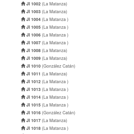
JI 1002
(La Matanza)
JI 1003
(La Matanza)
JI 1004
(La Matanza )
JI 1005
(La Matanza )
JI 1006
(La Matanza )
JI 1007
(La Matanza )
JI 1008
(La Matanza)
JI 1009
(La Matanza)
JI 1010
(González Catán)
JI 1011
(La Matanza)
JI 1012
(La Matanza )
JI 1013
(La Matanza )
JI 1014
(La Matanza )
JI 1015
(La Matanza )
JI 1016
(González Catán)
JI 1017
(La Matanza)
JI 1018
(La Matanza )