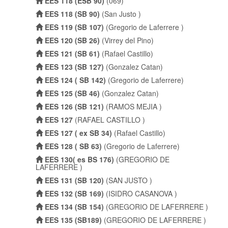
EES 118 (ESB 90)
(069)
EES 118 (SB 90)
(San Justo )
EES 119 (SB 107)
(Gregorio de Laferrere )
EES 120 (SB 26)
(Virrey del Pino)
EES 121 (SB 61)
(Rafael Castillo)
EES 123 (SB 127)
(Gonzalez Catan)
EES 124 ( SB 142)
(Gregorio de Laferrere)
EES 125 (SB 46)
(Gonzalez Catan)
EES 126 (SB 121)
(RAMOS MEJIA )
EES 127
(RAFAEL CASTILLO )
EES 127 ( ex SB 34)
(Rafael Castillo)
EES 128 ( SB 63)
(Gregorio de Laferrere)
EES 130( es BS 176)
(GREGORIO DE
LAFERRERE )
EES 131 (SB 120)
(SAN JUSTO )
EES 132 (SB 169)
(ISIDRO CASANOVA )
EES 134 (SB 154)
(GREGORIO DE LAFERRERE )
EES 135 (SB189)
(GREGORIO DE LAFERRERE )