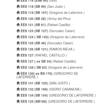
EES 118 (ESB 90)
(069)
EES 118 (SB 90)
(San Justo )
EES 119 (SB 107)
(Gregorio de Laferrere )
EES 120 (SB 26)
(Virrey del Pino)
EES 121 (SB 61)
(Rafael Castillo)
EES 123 (SB 127)
(Gonzalez Catan)
EES 124 ( SB 142)
(Gregorio de Laferrere)
EES 125 (SB 46)
(Gonzalez Catan)
EES 126 (SB 121)
(RAMOS MEJIA )
EES 127
(RAFAEL CASTILLO )
EES 127 ( ex SB 34)
(Rafael Castillo)
EES 128 ( SB 63)
(Gregorio de Laferrere)
EES 130( es BS 176)
(GREGORIO DE
LAFERRERE )
EES 131 (SB 120)
(SAN JUSTO )
EES 132 (SB 169)
(ISIDRO CASANOVA )
EES 134 (SB 154)
(GREGORIO DE LAFERRERE )
EES 135 (SB189)
(GREGORIO DE LAFERRERE )