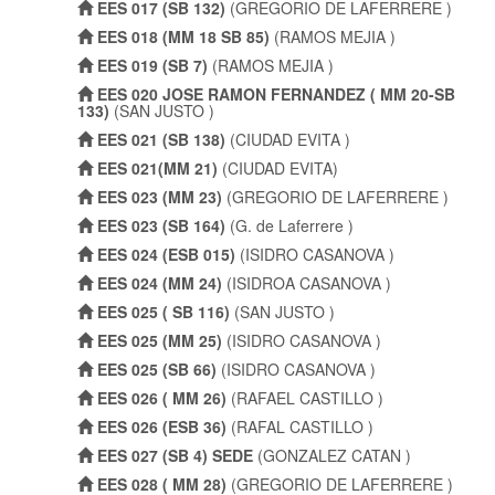
EES 017 (SB 132)
(GREGORIO DE LAFERRERE )
EES 018 (MM 18 SB 85)
(RAMOS MEJIA )
EES 019 (SB 7)
(RAMOS MEJIA )
EES 020 JOSE RAMON FERNANDEZ ( MM 20-SB
133)
(SAN JUSTO )
EES 021 (SB 138)
(CIUDAD EVITA )
EES 021(MM 21)
(CIUDAD EVITA)
EES 023 (MM 23)
(GREGORIO DE LAFERRERE )
EES 023 (SB 164)
(G. de Laferrere )
EES 024 (ESB 015)
(ISIDRO CASANOVA )
EES 024 (MM 24)
(ISIDROA CASANOVA )
EES 025 ( SB 116)
(SAN JUSTO )
EES 025 (MM 25)
(ISIDRO CASANOVA )
EES 025 (SB 66)
(ISIDRO CASANOVA )
EES 026 ( MM 26)
(RAFAEL CASTILLO )
EES 026 (ESB 36)
(RAFAL CASTILLO )
EES 027 (SB 4) SEDE
(GONZALEZ CATAN )
EES 028 ( MM 28)
(GREGORIO DE LAFERRERE )