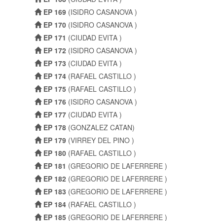
EP 169
(ISIDRO CASANOVA )
EP 170
(ISIDRO CASANOVA )
EP 171
(CIUDAD EVITA )
EP 172
(ISIDRO CASANOVA )
EP 173
(CIUDAD EVITA )
EP 174
(RAFAEL CASTILLO )
EP 175
(RAFAEL CASTILLO )
EP 176
(ISIDRO CASANOVA )
EP 177
(CIUDAD EVITA )
EP 178
(GONZALEZ CATAN)
EP 179
(VIRREY DEL PINO )
EP 180
(RAFAEL CASTILLO )
EP 181
(GREGORIO DE LAFERRERE )
EP 182
(GREGORIO DE LAFERRERE )
EP 183
(GREGORIO DE LAFERRERE )
EP 184
(RAFAEL CASTILLO )
EP 185
(GREGORIO DE LAFERRERE )