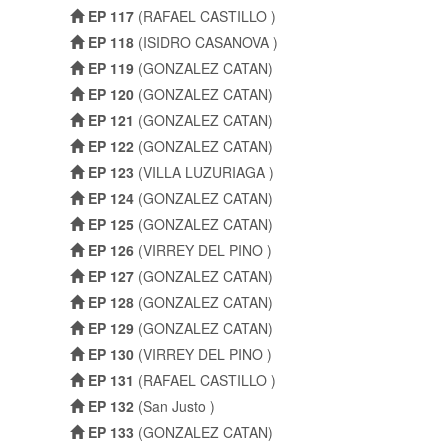
EP 117
(RAFAEL CASTILLO )
EP 118
(ISIDRO CASANOVA )
EP 119
(GONZALEZ CATAN)
EP 120
(GONZALEZ CATAN)
EP 121
(GONZALEZ CATAN)
EP 122
(GONZALEZ CATAN)
EP 123
(VILLA LUZURIAGA )
EP 124
(GONZALEZ CATAN)
EP 125
(GONZALEZ CATAN)
EP 126
(VIRREY DEL PINO )
EP 127
(GONZALEZ CATAN)
EP 128
(GONZALEZ CATAN)
EP 129
(GONZALEZ CATAN)
EP 130
(VIRREY DEL PINO )
EP 131
(RAFAEL CASTILLO )
EP 132
(San Justo )
EP 133
(GONZALEZ CATAN)