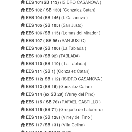
EES 101(SB 113)
(ISIDRO CASANOVA )
EES 102 ( SB 130)
(Gonzalez Catan)
EES 104 (SB 146)
(I. Casanova )
EES 105 (SB 105)
(San Justo)
EES 106 (SB 115)
(Lomas del Mirador )
EES 107 ( SB 96)
(SAN JUSTO)
EES 109 (SB 100)
(La Tablada )
EES 109 (SB 92)
(TABLADA)
EES 110 (SB 110)
( La Tablada)
EES 111 (SB 1)
(Gonzalez Catan)
EES 112( SB 112)
(ISIDRO CASANOVA )
EES 113 (SB 16)
(Gonzalez Catan)
EES 114 (ex SB 29)
(Virrey del Pino)
EES 115 ( SB 76)
(RAFAEL CASTILLO )
EES 115 (SB 71)
(Gregorio de Laferrere)
EES 116 (SB 128)
(Virrey del Pino )
EES 117 (SB 131)
(Villa Celina)