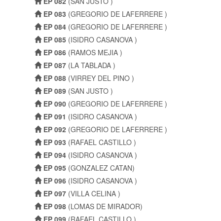
EP 082
(SAN JUSTO )
EP 083
(GREGORIO DE LAFERRERE )
EP 084
(GREGORIO DE LAFERRERE )
EP 085
(ISIDRO CASANOVA )
EP 086
(RAMOS MEJIA )
EP 087
(LA TABLADA )
EP 088
(VIRREY DEL PINO )
EP 089
(SAN JUSTO )
EP 090
(GREGORIO DE LAFERRERE )
EP 091
(ISIDRO CASANOVA )
EP 092
(GREGORIO DE LAFERRERE )
EP 093
(RAFAEL CASTILLO )
EP 094
(ISIDRO CASANOVA )
EP 095
(GONZALEZ CATAN)
EP 096
(ISIDRO CASANOVA )
EP 097
(VILLA CELINA )
EP 098
(LOMAS DE MIRADOR)
EP 099
(RAFAEL CASTILLO )