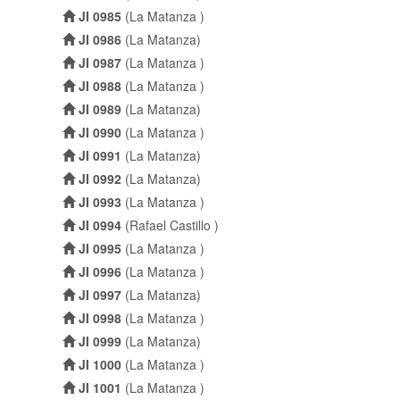
JI 0985
(La Matanza )
JI 0986
(La Matanza)
JI 0987
(La Matanza )
JI 0988
(La Matanza )
JI 0989
(La Matanza)
JI 0990
(La Matanza )
JI 0991
(La Matanza)
JI 0992
(La Matanza)
JI 0993
(La Matanza )
JI 0994
(Rafael Castillo )
JI 0995
(La Matanza )
JI 0996
(La Matanza )
JI 0997
(La Matanza)
JI 0998
(La Matanza )
JI 0999
(La Matanza)
JI 1000
(La Matanza )
JI 1001
(La Matanza )