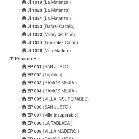
JI 1019
(La Matanza )
JI 1020
(La Matanza)
JI 1021
(La Matanza )
JI 1022
(Rafael Castillo)
JI 1023
(Virrey del Pino)
JI 1024
(González Catán)
JI 1026
(Villa Madero)
Primaria
EP 001
(SAN JUSTO)
EP 002
(Tapiales)
EP 003
(RAMOS MEJIA )
EP 004
(RAMOS MEJIA )
EP 005
(VILLA INSUPERABLE)
EP 006
(SAN JUSTO )
EP 007
(Villa Insuperable)
EP 008
(LA TABLADA )
EP 009
(VILLA MADERO )
EP 010
(RAMOS MEJIA )