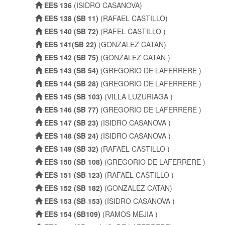
EES 136
(ISIDRO CASANOVA)
EES 138 (SB 11)
(RAFAEL CASTILLO)
EES 140 (SB 72)
(RAFEL CASTILLO )
EES 141(SB 22)
(GONZALEZ CATAN)
EES 142 (SB 75)
(GONZALEZ CATAN )
EES 143 (SB 54)
(GREGORIO DE LAFERRERE )
EES 144 (SB 28)
(GREGORIO DE LAFERRERE )
EES 145 (SB 103)
(VILLA LUZURIAGA )
EES 146 (SB 77)
(GREGORIO DE LAFERRERE )
EES 147 (SB 23)
(ISIDRO CASANOVA )
EES 148 (SB 24)
(ISIDRO CASANOVA )
EES 149 (SB 32)
(RAFAEL CASTILLO )
EES 150 (SB 108)
(GREGORIO DE LAFERRERE )
EES 151 (SB 123)
(RAFAEL CASTILLO )
EES 152 (SB 182)
(GONZALEZ CATAN)
EES 153 (SB 153)
(ISIDRO CASANOVA )
EES 154 (SB109)
(RAMOS MEJIA )