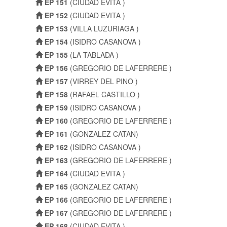
EP 151
(CIUDAD EVITA )
EP 152
(CIUDAD EVITA )
EP 153
(VILLA LUZURIAGA )
EP 154
(ISIDRO CASANOVA )
EP 155
(LA TABLADA )
EP 156
(GREGORIO DE LAFERRERE )
EP 157
(VIRREY DEL PINO )
EP 158
(RAFAEL CASTILLO )
EP 159
(ISIDRO CASANOVA )
EP 160
(GREGORIO DE LAFERRERE )
EP 161
(GONZALEZ CATAN)
EP 162
(ISIDRO CASANOVA )
EP 163
(GREGORIO DE LAFERRERE )
EP 164
(CIUDAD EVITA )
EP 165
(GONZALEZ CATAN)
EP 166
(GREGORIO DE LAFERRERE )
EP 167
(GREGORIO DE LAFERRERE )
EP 168
(CIUDAD EVITA )