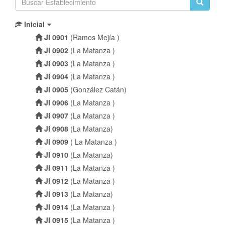
Inicial
JI 0901
(Ramos Mejía )
JI 0902
(La Matanza )
JI 0903
(La Matanza )
JI 0904
(La Matanza )
JI 0905
(González Catán)
JI 0906
(La Matanza )
JI 0907
(La Matanza )
JI 0908
(La Matanza)
JI 0909
( La Matanza )
JI 0910
(La Matanza)
JI 0911
(La Matanza )
JI 0912
(La Matanza )
JI 0913
(La Matanza)
JI 0914
(La Matanza )
JI 0915
(La Matanza )