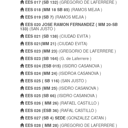
EES 017 (SB 132)
(GREGORIO DE LAFERRERE )
EES 018 (MM 18 SB 85)
(RAMOS MEJIA )
EES 019 (SB 7)
(RAMOS MEJIA )
EES 020 JOSE RAMON FERNANDEZ ( MM 20-SB
133)
(SAN JUSTO )
EES 021 (SB 138)
(CIUDAD EVITA )
EES 021(MM 21)
(CIUDAD EVITA)
EES 023 (MM 23)
(GREGORIO DE LAFERRERE )
EES 023 (SB 164)
(G. de Laferrere )
EES 024 (ESB 015)
(ISIDRO CASANOVA )
EES 024 (MM 24)
(ISIDROA CASANOVA )
EES 025 ( SB 116)
(SAN JUSTO )
EES 025 (MM 25)
(ISIDRO CASANOVA )
EES 025 (SB 66)
(ISIDRO CASANOVA )
EES 026 ( MM 26)
(RAFAEL CASTILLO )
EES 026 (ESB 36)
(RAFAL CASTILLO )
EES 027 (SB 4) SEDE
(GONZALEZ CATAN )
EES 028 ( MM 28)
(GREGORIO DE LAFERRERE )