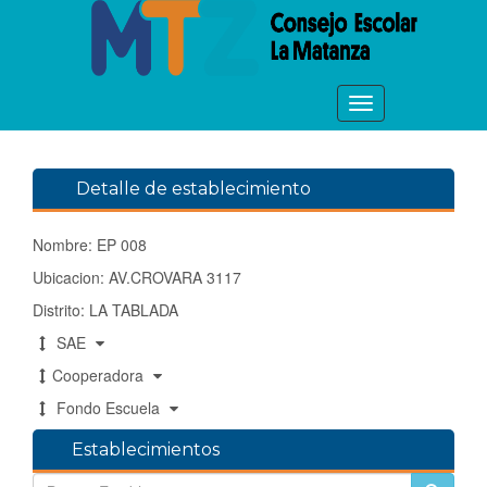
Detalle de establecimiento
Nombre: EP 008
Ubicacion: AV.CROVARA 3117
Distrito: LA TABLADA
SAE
Cooperadora
Fondo Escuela
Establecimientos