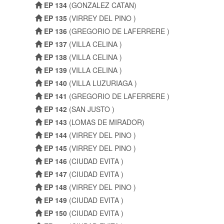
EP 134
(GONZALEZ CATAN)
EP 135
(VIRREY DEL PINO )
EP 136
(GREGORIO DE LAFERRERE )
EP 137
(VILLA CELINA )
EP 138
(VILLA CELINA )
EP 139
(VILLA CELINA )
EP 140
(VILLA LUZURIAGA )
EP 141
(GREGORIO DE LAFERRERE )
EP 142
(SAN JUSTO )
EP 143
(LOMAS DE MIRADOR)
EP 144
(VIRREY DEL PINO )
EP 145
(VIRREY DEL PINO )
EP 146
(CIUDAD EVITA )
EP 147
(CIUDAD EVITA )
EP 148
(VIRREY DEL PINO )
EP 149
(CIUDAD EVITA )
EP 150
(CIUDAD EVITA )