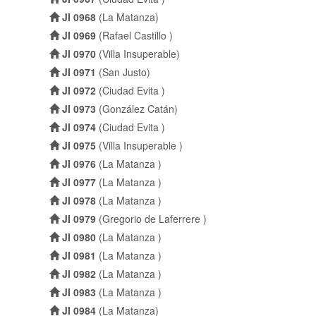
JI 0968
(La Matanza)
JI 0969
(Rafael Castillo )
JI 0970
(Villa Insuperable)
JI 0971
(San Justo)
JI 0972
(Ciudad Evita )
JI 0973
(González Catán)
JI 0974
(Ciudad Evita )
JI 0975
(Villa Insuperable )
JI 0976
(La Matanza )
JI 0977
(La Matanza )
JI 0978
(La Matanza )
JI 0979
(Gregorio de Laferrere )
JI 0980
(La Matanza )
JI 0981
(La Matanza )
JI 0982
(La Matanza )
JI 0983
(La Matanza )
JI 0984
(La Matanza)