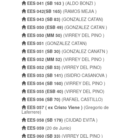
EES 041 (SB 163 )
(ALDO BONZI )
EES 042(SB 165)
(RAMOS MEJIA )
EES 043 (SB 83)
(GONZALEZ CATAN)
EES 050 (ESB 49)
(GONZALEZ CATAN )
EES 050 (MM 50)
(VIRREY DEL PINO )
EES 051
(GONZALEZ CATAN)
EES 051 (SB 30)
(GONZALEZ CANATN )
EES 052 (MM 52)
(VIRREY DEL PINO )
EES 052 (SB 53)
(VIRREY DEL PINO)
EES 053 (SB 141)
(ISIDRO CASANOVA )
EES 054 (SB 160)
(VIRREY DEL PINO )
EES 055 (ESB 40)
(VIRREY DEL PINO)
EES 056 (SB 70)
(RAFAEL CASTILLO)
EES 057 ( ex Cristo Viene )
(Gregorio de
Laferrere)
EES 058 (SB 179)
(CIUDAD EVITA )
EES 059
(20 de Junio)
EES 060 (SB 33)
(VIRREY DEL PINO )