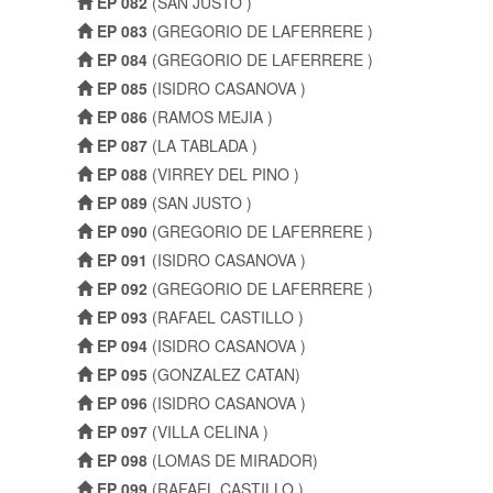
EP 082
(SAN JUSTO )
EP 083
(GREGORIO DE LAFERRERE )
EP 084
(GREGORIO DE LAFERRERE )
EP 085
(ISIDRO CASANOVA )
EP 086
(RAMOS MEJIA )
EP 087
(LA TABLADA )
EP 088
(VIRREY DEL PINO )
EP 089
(SAN JUSTO )
EP 090
(GREGORIO DE LAFERRERE )
EP 091
(ISIDRO CASANOVA )
EP 092
(GREGORIO DE LAFERRERE )
EP 093
(RAFAEL CASTILLO )
EP 094
(ISIDRO CASANOVA )
EP 095
(GONZALEZ CATAN)
EP 096
(ISIDRO CASANOVA )
EP 097
(VILLA CELINA )
EP 098
(LOMAS DE MIRADOR)
EP 099
(RAFAEL CASTILLO )