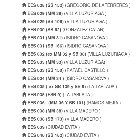
EES 028 (SB 152)
(GREGORIO DE LAFERRERES )
EES 029 (MM 29)
(VILLA LUZURIAGA )
EES 029 (SB 106)
(VILLA LUZURIAGA )
EES 030 (SB 62)
(GONZALEZ CATAN)
EES 031 (MM 31)
(ISIDRO CASANOVA )
EES 031 (SB 166)
(ISIDRO CASANOVA )
EES 032 (ex MM 32 y SB 38)
(VILLA LUZURIAGA )
EES 033 (MM 33)
(VILLA LUZURIAGA)
EES 033 (SB 150)
(RAFAEL CASTILLO )
EES 034 (MM 34 )
(ISIDRO CASANOVA )
EES 035 ( ex SB 139 y SB 9)
(LA TABLADA )
EES 035 (ESB 9)
(LA TABLADA )
EES 036 (MM 36 Y SB 101)
(RAMOS MEJIA )
EES 038 (MM 38)
(VILLA MADERO )
EES 038 (SB 173)
(VILLA MADERO )
EES 039
(CIUDAD EVITA )
EES 040 (SB 162)
(CIUDAD EVITA )