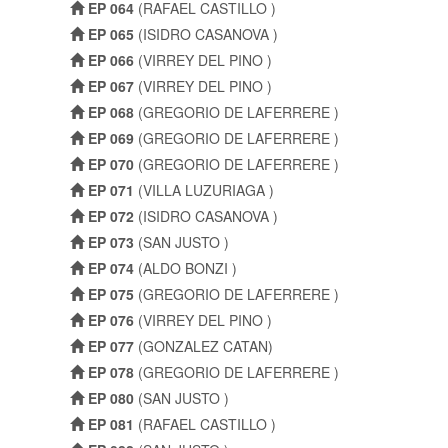
EP 064
(RAFAEL CASTILLO )
EP 065
(ISIDRO CASANOVA )
EP 066
(VIRREY DEL PINO )
EP 067
(VIRREY DEL PINO )
EP 068
(GREGORIO DE LAFERRERE )
EP 069
(GREGORIO DE LAFERRERE )
EP 070
(GREGORIO DE LAFERRERE )
EP 071
(VILLA LUZURIAGA )
EP 072
(ISIDRO CASANOVA )
EP 073
(SAN JUSTO )
EP 074
(ALDO BONZI )
EP 075
(GREGORIO DE LAFERRERE )
EP 076
(VIRREY DEL PINO )
EP 077
(GONZALEZ CATAN)
EP 078
(GREGORIO DE LAFERRERE )
EP 080
(SAN JUSTO )
EP 081
(RAFAEL CASTILLO )