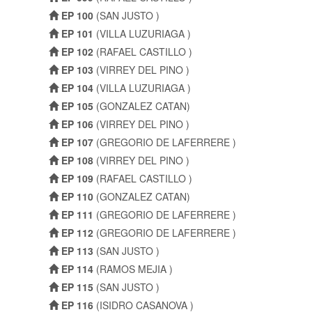
EP 100
(SAN JUSTO )
EP 101
(VILLA LUZURIAGA )
EP 102
(RAFAEL CASTILLO )
EP 103
(VIRREY DEL PINO )
EP 104
(VILLA LUZURIAGA )
EP 105
(GONZALEZ CATAN)
EP 106
(VIRREY DEL PINO )
EP 107
(GREGORIO DE LAFERRERE )
EP 108
(VIRREY DEL PINO )
EP 109
(RAFAEL CASTILLO )
EP 110
(GONZALEZ CATAN)
EP 111
(GREGORIO DE LAFERRERE )
EP 112
(GREGORIO DE LAFERRERE )
EP 113
(SAN JUSTO )
EP 114
(RAMOS MEJIA )
EP 115
(SAN JUSTO )
EP 116
(ISIDRO CASANOVA )