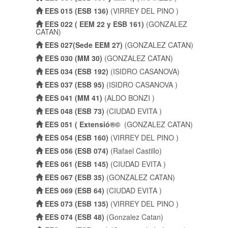
EES 015 (ESB 136)
(VIRREY DEL PINO )
EES 022 ( EEM 22 y ESB 161)
(GONZALEZ
CATAN)
EES 027(Sede EEM 27)
(GONZALEZ CATAN)
EES 030 (MM 30)
(GONZALEZ CATAN)
EES 034 (ESB 192)
(ISIDRO CASANOVA)
EES 037 (ESB 95)
(ISIDRO CASANOVA )
EES 041 (MM 41)
(ALDO BONZI )
EES 048 (ESB 73)
(CIUDAD EVITA )
EES 051 ( Extensió®©
(GONZALEZ CATAN)
EES 054 (ESB 160)
(VIRREY DEL PINO )
EES 056 (ESB 074)
(Rafael Castillo)
EES 061 (ESB 145)
(CIUDAD EVITA )
EES 067 (ESB 35)
(GONZALEZ CATAN)
EES 069 (ESB 64)
(CIUDAD EVITA )
EES 073 (ESB 135)
(VIRREY DEL PINO )
EES 074 (ESB 48)
(Gonzalez Catan)