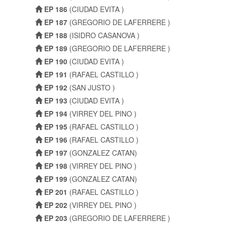
EP 186
(CIUDAD EVITA )
EP 187
(GREGORIO DE LAFERRERE )
EP 188
(ISIDRO CASANOVA )
EP 189
(GREGORIO DE LAFERRERE )
EP 190
(CIUDAD EVITA )
EP 191
(RAFAEL CASTILLO )
EP 192
(SAN JUSTO )
EP 193
(CIUDAD EVITA )
EP 194
(VIRREY DEL PINO )
EP 195
(RAFAEL CASTILLO )
EP 196
(RAFAEL CASTILLO )
EP 197
(GONZALEZ CATAN)
EP 198
(VIRREY DEL PINO )
EP 199
(GONZALEZ CATAN)
EP 201
(RAFAEL CASTILLO )
EP 202
(VIRREY DEL PINO )
EP 203
(GREGORIO DE LAFERRERE )