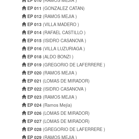
EP 011
(GONZALEZ CATAN)
EP 012
(RAMOS MEJIA )
EP 013
(VILLA MADERO )
EP 014
(RAFAEL CASTILLO )
EP 015
(ISIDRO CASANOVA )
EP 016
(VILLA LUZURIAGA )
EP 018
(ALDO BONZI )
EP 019
(GREGORIO DE LAFERRERE )
EP 020
(RAMOS MEJIA )
EP 021
(LOMAS DE MIRADOR)
EP 022
(ISIDRO CASANOVA )
EP 023
(RAMOS MEJIA )
EP 024
(Ramos Mejía)
EP 026
(LOMAS DE MIRADOR)
EP 027
(LOMAS DE MIRADOR)
EP 028
(GREGORIO DE LAFERRERE )
EP 029
(RAMOS MEJIA )