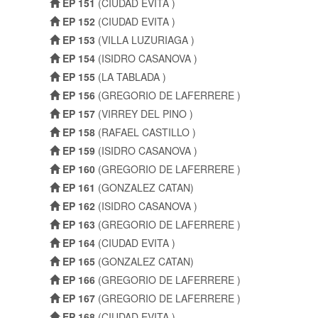
EP 151
(CIUDAD EVITA )
EP 152
(CIUDAD EVITA )
EP 153
(VILLA LUZURIAGA )
EP 154
(ISIDRO CASANOVA )
EP 155
(LA TABLADA )
EP 156
(GREGORIO DE LAFERRERE )
EP 157
(VIRREY DEL PINO )
EP 158
(RAFAEL CASTILLO )
EP 159
(ISIDRO CASANOVA )
EP 160
(GREGORIO DE LAFERRERE )
EP 161
(GONZALEZ CATAN)
EP 162
(ISIDRO CASANOVA )
EP 163
(GREGORIO DE LAFERRERE )
EP 164
(CIUDAD EVITA )
EP 165
(GONZALEZ CATAN)
EP 166
(GREGORIO DE LAFERRERE )
EP 167
(GREGORIO DE LAFERRERE )
EP 168
(CIUDAD EVITA )