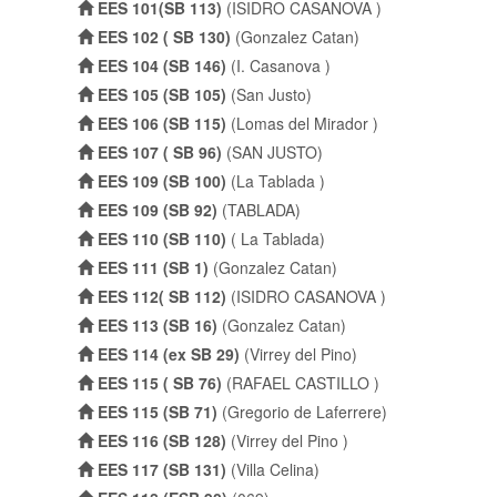
EES 101(SB 113)
(ISIDRO CASANOVA )
EES 102 ( SB 130)
(Gonzalez Catan)
EES 104 (SB 146)
(I. Casanova )
EES 105 (SB 105)
(San Justo)
EES 106 (SB 115)
(Lomas del Mirador )
EES 107 ( SB 96)
(SAN JUSTO)
EES 109 (SB 100)
(La Tablada )
EES 109 (SB 92)
(TABLADA)
EES 110 (SB 110)
( La Tablada)
EES 111 (SB 1)
(Gonzalez Catan)
EES 112( SB 112)
(ISIDRO CASANOVA )
EES 113 (SB 16)
(Gonzalez Catan)
EES 114 (ex SB 29)
(Virrey del Pino)
EES 115 ( SB 76)
(RAFAEL CASTILLO )
EES 115 (SB 71)
(Gregorio de Laferrere)
EES 116 (SB 128)
(Virrey del Pino )
EES 117 (SB 131)
(Villa Celina)