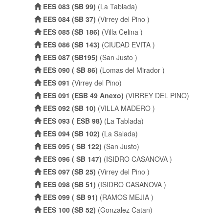
EES 083 (SB 99)
(La Tablada)
EES 084 (SB 37)
(Virrey del Pino )
EES 085 (SB 186)
(Villa Celina )
EES 086 (SB 143)
(CIUDAD EVITA )
EES 087 (SB195)
(San Justo )
EES 090 ( SB 86)
(Lomas del Mirador )
EES 091
(Virrey del Pino)
EES 091 (ESB 49 Anexo)
(VIRREY DEL PINO)
EES 092 (SB 10)
(VILLA MADERO )
EES 093 ( ESB 98)
(La Tablada)
EES 094 (SB 102)
(La Salada)
EES 095 ( SB 122)
(San Justo)
EES 096 ( SB 147)
(ISIDRO CASANOVA )
EES 097 (SB 25)
(Virrey del Pino )
EES 098 (SB 51)
(ISIDRO CASANOVA )
EES 099 ( SB 91)
(RAMOS MEJIA )
EES 100 (SB 52)
(Gonzalez Catan)