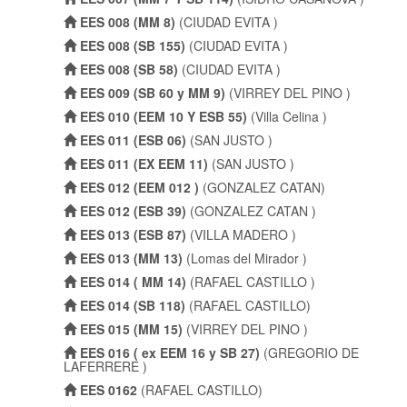
EES 008 (MM 8)
(CIUDAD EVITA )
EES 008 (SB 155)
(CIUDAD EVITA )
EES 008 (SB 58)
(CIUDAD EVITA )
EES 009 (SB 60 y MM 9)
(VIRREY DEL PINO )
EES 010 (EEM 10 Y ESB 55)
(Villa Celina )
EES 011 (ESB 06)
(SAN JUSTO )
EES 011 (EX EEM 11)
(SAN JUSTO )
EES 012 (EEM 012 )
(GONZALEZ CATAN)
EES 012 (ESB 39)
(GONZALEZ CATAN )
EES 013 (ESB 87)
(VILLA MADERO )
EES 013 (MM 13)
(Lomas del Mirador )
EES 014 ( MM 14)
(RAFAEL CASTILLO )
EES 014 (SB 118)
(RAFAEL CASTILLO)
EES 015 (MM 15)
(VIRREY DEL PINO )
EES 016 ( ex EEM 16 y SB 27)
(GREGORIO DE
LAFERRERE )
EES 0162
(RAFAEL CASTILLO)