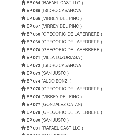
EP 064
(RAFAEL CASTILLO )
EP 065
(ISIDRO CASANOVA )
EP 066
(VIRREY DEL PINO )
EP 067
(VIRREY DEL PINO )
EP 068
(GREGORIO DE LAFERRERE )
EP 069
(GREGORIO DE LAFERRERE )
EP 070
(GREGORIO DE LAFERRERE )
EP 071
(VILLA LUZURIAGA )
EP 072
(ISIDRO CASANOVA )
EP 073
(SAN JUSTO )
EP 074
(ALDO BONZI )
EP 075
(GREGORIO DE LAFERRERE )
EP 076
(VIRREY DEL PINO )
EP 077
(GONZALEZ CATAN)
EP 078
(GREGORIO DE LAFERRERE )
EP 080
(SAN JUSTO )
EP 081
(RAFAEL CASTILLO )