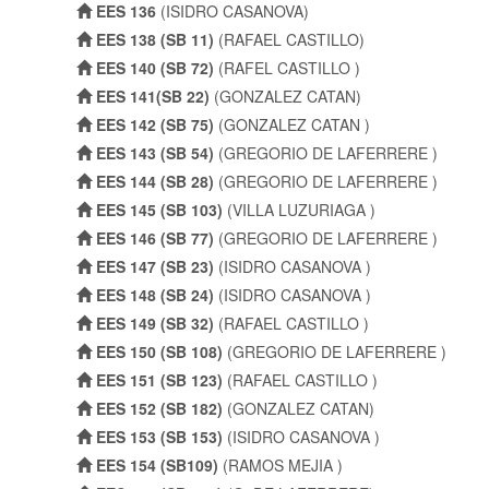
EES 136
(ISIDRO CASANOVA)
EES 138 (SB 11)
(RAFAEL CASTILLO)
EES 140 (SB 72)
(RAFEL CASTILLO )
EES 141(SB 22)
(GONZALEZ CATAN)
EES 142 (SB 75)
(GONZALEZ CATAN )
EES 143 (SB 54)
(GREGORIO DE LAFERRERE )
EES 144 (SB 28)
(GREGORIO DE LAFERRERE )
EES 145 (SB 103)
(VILLA LUZURIAGA )
EES 146 (SB 77)
(GREGORIO DE LAFERRERE )
EES 147 (SB 23)
(ISIDRO CASANOVA )
EES 148 (SB 24)
(ISIDRO CASANOVA )
EES 149 (SB 32)
(RAFAEL CASTILLO )
EES 150 (SB 108)
(GREGORIO DE LAFERRERE )
EES 151 (SB 123)
(RAFAEL CASTILLO )
EES 152 (SB 182)
(GONZALEZ CATAN)
EES 153 (SB 153)
(ISIDRO CASANOVA )
EES 154 (SB109)
(RAMOS MEJIA )