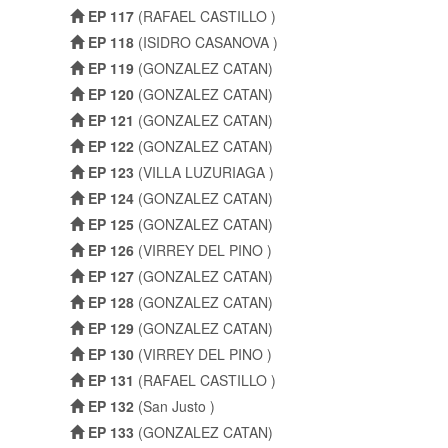
EP 117
(RAFAEL CASTILLO )
EP 118
(ISIDRO CASANOVA )
EP 119
(GONZALEZ CATAN)
EP 120
(GONZALEZ CATAN)
EP 121
(GONZALEZ CATAN)
EP 122
(GONZALEZ CATAN)
EP 123
(VILLA LUZURIAGA )
EP 124
(GONZALEZ CATAN)
EP 125
(GONZALEZ CATAN)
EP 126
(VIRREY DEL PINO )
EP 127
(GONZALEZ CATAN)
EP 128
(GONZALEZ CATAN)
EP 129
(GONZALEZ CATAN)
EP 130
(VIRREY DEL PINO )
EP 131
(RAFAEL CASTILLO )
EP 132
(San Justo )
EP 133
(GONZALEZ CATAN)