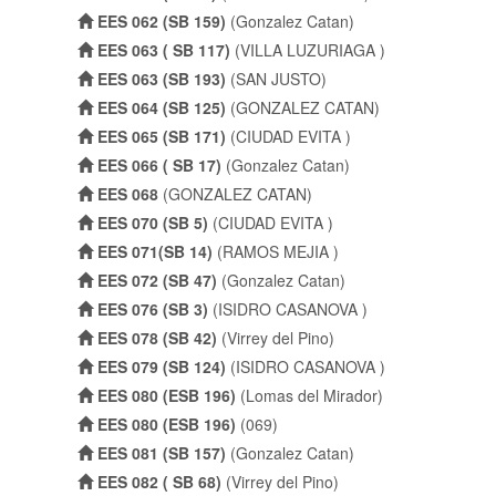
EES 062 (SB 159)
(Gonzalez Catan)
EES 063 ( SB 117)
(VILLA LUZURIAGA )
EES 063 (SB 193)
(SAN JUSTO)
EES 064 (SB 125)
(GONZALEZ CATAN)
EES 065 (SB 171)
(CIUDAD EVITA )
EES 066 ( SB 17)
(Gonzalez Catan)
EES 068
(GONZALEZ CATAN)
EES 070 (SB 5)
(CIUDAD EVITA )
EES 071(SB 14)
(RAMOS MEJIA )
EES 072 (SB 47)
(Gonzalez Catan)
EES 076 (SB 3)
(ISIDRO CASANOVA )
EES 078 (SB 42)
(Virrey del Pino)
EES 079 (SB 124)
(ISIDRO CASANOVA )
EES 080 (ESB 196)
(Lomas del Mirador)
EES 080 (ESB 196)
(069)
EES 081 (SB 157)
(Gonzalez Catan)
EES 082 ( SB 68)
(Virrey del Pino)