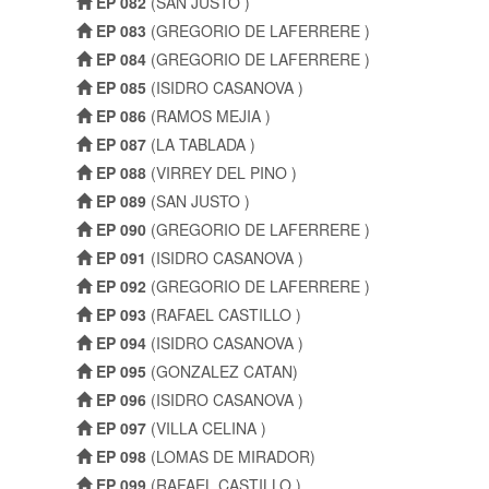
EP 082
(SAN JUSTO )
EP 083
(GREGORIO DE LAFERRERE )
EP 084
(GREGORIO DE LAFERRERE )
EP 085
(ISIDRO CASANOVA )
EP 086
(RAMOS MEJIA )
EP 087
(LA TABLADA )
EP 088
(VIRREY DEL PINO )
EP 089
(SAN JUSTO )
EP 090
(GREGORIO DE LAFERRERE )
EP 091
(ISIDRO CASANOVA )
EP 092
(GREGORIO DE LAFERRERE )
EP 093
(RAFAEL CASTILLO )
EP 094
(ISIDRO CASANOVA )
EP 095
(GONZALEZ CATAN)
EP 096
(ISIDRO CASANOVA )
EP 097
(VILLA CELINA )
EP 098
(LOMAS DE MIRADOR)
EP 099
(RAFAEL CASTILLO )