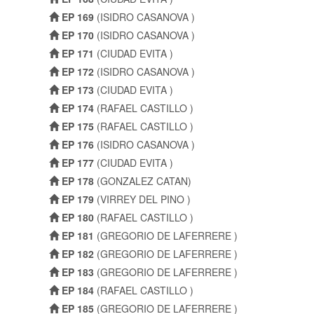
EP 169
(ISIDRO CASANOVA )
EP 170
(ISIDRO CASANOVA )
EP 171
(CIUDAD EVITA )
EP 172
(ISIDRO CASANOVA )
EP 173
(CIUDAD EVITA )
EP 174
(RAFAEL CASTILLO )
EP 175
(RAFAEL CASTILLO )
EP 176
(ISIDRO CASANOVA )
EP 177
(CIUDAD EVITA )
EP 178
(GONZALEZ CATAN)
EP 179
(VIRREY DEL PINO )
EP 180
(RAFAEL CASTILLO )
EP 181
(GREGORIO DE LAFERRERE )
EP 182
(GREGORIO DE LAFERRERE )
EP 183
(GREGORIO DE LAFERRERE )
EP 184
(RAFAEL CASTILLO )
EP 185
(GREGORIO DE LAFERRERE )