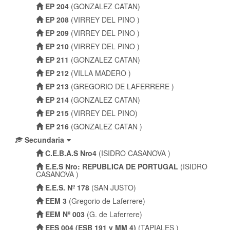
EP 204
(GONZALEZ CATAN)
EP 208
(VIRREY DEL PINO )
EP 209
(VIRREY DEL PINO )
EP 210
(VIRREY DEL PINO )
EP 211
(GONZALEZ CATAN)
EP 212
(VILLA MADERO )
EP 213
(GREGORIO DE LAFERRERE )
EP 214
(GONZALEZ CATAN)
EP 215
(VIRREY DEL PINO)
EP 216
(GONZALEZ CATAN )
Secundaria
C.E.B.A.S Nro4
(ISIDRO CASANOVA )
E.E.S Nro: REPUBLICA DE PORTUGAL
(ISIDRO
CASANOVA )
E.E.S. Nº 178
(SAN JUSTO)
EEM 3
(Gregorio de Laferrere)
EEM Nº 003
(G. de Laferrere)
EES 004 (ESB 191 y MM 4)
(TAPIALES )