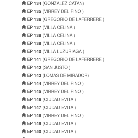
EP 134
(GONZALEZ CATAN)
EP 135
(VIRREY DEL PINO )
EP 136
(GREGORIO DE LAFERRERE )
EP 137
(VILLA CELINA )
EP 138
(VILLA CELINA )
EP 139
(VILLA CELINA )
EP 140
(VILLA LUZURIAGA )
EP 141
(GREGORIO DE LAFERRERE )
EP 142
(SAN JUSTO )
EP 143
(LOMAS DE MIRADOR)
EP 144
(VIRREY DEL PINO )
EP 145
(VIRREY DEL PINO )
EP 146
(CIUDAD EVITA )
EP 147
(CIUDAD EVITA )
EP 148
(VIRREY DEL PINO )
EP 149
(CIUDAD EVITA )
EP 150
(CIUDAD EVITA )