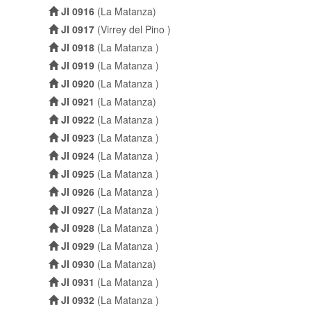
JI 0916
(La Matanza)
JI 0917
(Virrey del Pino )
JI 0918
(La Matanza )
JI 0919
(La Matanza )
JI 0920
(La Matanza )
JI 0921
(La Matanza)
JI 0922
(La Matanza )
JI 0923
(La Matanza )
JI 0924
(La Matanza )
JI 0925
(La Matanza )
JI 0926
(La Matanza )
JI 0927
(La Matanza )
JI 0928
(La Matanza )
JI 0929
(La Matanza )
JI 0930
(La Matanza)
JI 0931
(La Matanza )
JI 0932
(La Matanza )