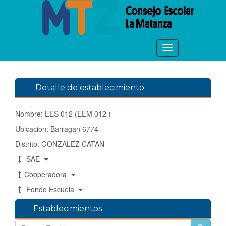
Detalle de establecimiento
Nombre: EES 012 (EEM 012 )
Ubicacion: Barragan 6774
Distrito: GONZALEZ CATAN
SAE
Cooperadora
Fondo Escuela
Establecimientos