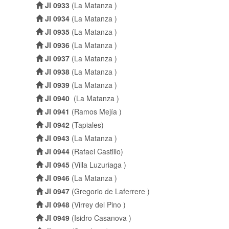
JI 0933
(La Matanza )
JI 0934
(La Matanza )
JI 0935
(La Matanza )
JI 0936
(La Matanza )
JI 0937
(La Matanza )
JI 0938
(La Matanza )
JI 0939
(La Matanza )
JI 0940
(La Matanza )
JI 0941
(Ramos Mejía )
JI 0942
(Tapiales)
JI 0943
(La Matanza )
JI 0944
(Rafael Castillo)
JI 0945
(Villa Luzuriaga )
JI 0946
(La Matanza )
JI 0947
(Gregorio de Laferrere )
JI 0948
(Virrey del Pino )
JI 0949
(Isidro Casanova )