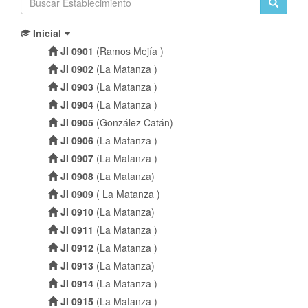
Inicial
JI 0901
(Ramos Mejía )
JI 0902
(La Matanza )
JI 0903
(La Matanza )
JI 0904
(La Matanza )
JI 0905
(González Catán)
JI 0906
(La Matanza )
JI 0907
(La Matanza )
JI 0908
(La Matanza)
JI 0909
( La Matanza )
JI 0910
(La Matanza)
JI 0911
(La Matanza )
JI 0912
(La Matanza )
JI 0913
(La Matanza)
JI 0914
(La Matanza )
JI 0915
(La Matanza )