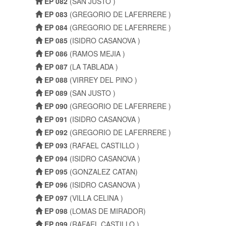
EP 082
(SAN JUSTO )
EP 083
(GREGORIO DE LAFERRERE )
EP 084
(GREGORIO DE LAFERRERE )
EP 085
(ISIDRO CASANOVA )
EP 086
(RAMOS MEJIA )
EP 087
(LA TABLADA )
EP 088
(VIRREY DEL PINO )
EP 089
(SAN JUSTO )
EP 090
(GREGORIO DE LAFERRERE )
EP 091
(ISIDRO CASANOVA )
EP 092
(GREGORIO DE LAFERRERE )
EP 093
(RAFAEL CASTILLO )
EP 094
(ISIDRO CASANOVA )
EP 095
(GONZALEZ CATAN)
EP 096
(ISIDRO CASANOVA )
EP 097
(VILLA CELINA )
EP 098
(LOMAS DE MIRADOR)
EP 099
(RAFAEL CASTILLO )