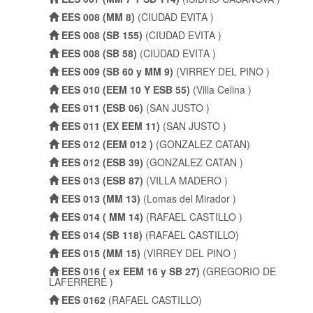
EES 008 (MM 8)
(CIUDAD EVITA )
EES 008 (SB 155)
(CIUDAD EVITA )
EES 008 (SB 58)
(CIUDAD EVITA )
EES 009 (SB 60 y MM 9)
(VIRREY DEL PINO )
EES 010 (EEM 10 Y ESB 55)
(Villa Celina )
EES 011 (ESB 06)
(SAN JUSTO )
EES 011 (EX EEM 11)
(SAN JUSTO )
EES 012 (EEM 012 )
(GONZALEZ CATAN)
EES 012 (ESB 39)
(GONZALEZ CATAN )
EES 013 (ESB 87)
(VILLA MADERO )
EES 013 (MM 13)
(Lomas del Mirador )
EES 014 ( MM 14)
(RAFAEL CASTILLO )
EES 014 (SB 118)
(RAFAEL CASTILLO)
EES 015 (MM 15)
(VIRREY DEL PINO )
EES 016 ( ex EEM 16 y SB 27)
(GREGORIO DE
LAFERRERE )
EES 0162
(RAFAEL CASTILLO)