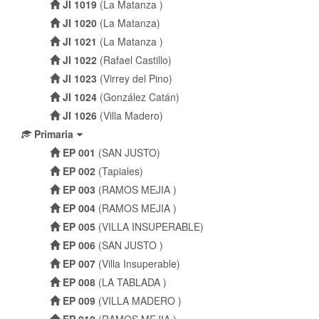
JI 1019
(La Matanza )
JI 1020
(La Matanza)
JI 1021
(La Matanza )
JI 1022
(Rafael Castillo)
JI 1023
(Virrey del Pino)
JI 1024
(González Catán)
JI 1026
(Villa Madero)
Primaria
EP 001
(SAN JUSTO)
EP 002
(Tapiales)
EP 003
(RAMOS MEJIA )
EP 004
(RAMOS MEJIA )
EP 005
(VILLA INSUPERABLE)
EP 006
(SAN JUSTO )
EP 007
(Villa Insuperable)
EP 008
(LA TABLADA )
EP 009
(VILLA MADERO )
EP 010
(RAMOS MEJIA )