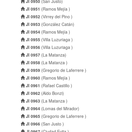
JI 0950
(San Justo)
JI 0951
(Ramos Mejía )
JI 0952
(Virrey del Pino )
JI 0953
(González Catán)
JI 0954
(Ramos Mejía )
JI 0955
(Villa Luzuriaga )
JI 0956
(Villa Luzuriaga )
JI 0957
(La Matanza)
JI 0958
(La Matanza )
JI 0959
(Gregorio de Laferrere )
JI 0960
(Ramos Mejía )
JI 0961
(Rafael Castillo )
JI 0962
(Aldo Bonzi)
JI 0963
(La Matanza )
JI 0964
(Lomas del Mirador)
JI 0965
(Gregorio de Laferrere )
JI 0966
(San Justo )
JI 0967
(Ciudad Evita )