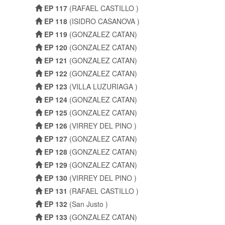
EP 117
(RAFAEL CASTILLO )
EP 118
(ISIDRO CASANOVA )
EP 119
(GONZALEZ CATAN)
EP 120
(GONZALEZ CATAN)
EP 121
(GONZALEZ CATAN)
EP 122
(GONZALEZ CATAN)
EP 123
(VILLA LUZURIAGA )
EP 124
(GONZALEZ CATAN)
EP 125
(GONZALEZ CATAN)
EP 126
(VIRREY DEL PINO )
EP 127
(GONZALEZ CATAN)
EP 128
(GONZALEZ CATAN)
EP 129
(GONZALEZ CATAN)
EP 130
(VIRREY DEL PINO )
EP 131
(RAFAEL CASTILLO )
EP 132
(San Justo )
EP 133
(GONZALEZ CATAN)