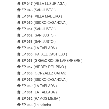
EP 047
(VILLA LUZURIAGA )
EP 048
(SAN JUSTO )
EP 049
(VILLA MADERO )
EP 050
(ISIDRO CASANOVA )
EP 051
(SAN JUSTO )
EP 052
(SAN JUSTO )
EP 053
(SAN JUSTO )
EP 054
(LA TABLADA )
EP 055
(RAFAEL CASTILLO )
EP 056
(GREGORIO DE LAFERRERE )
EP 057
(VIRREY DEL PINO )
EP 058
(GONZALEZ CATAN)
EP 059
(ISIDRO CASANOVA )
EP 060
(LA TABLADA )
EP 061
(LA TABLADA )
EP 062
(RAMOS MEJIA )
EP 063
(La salada)