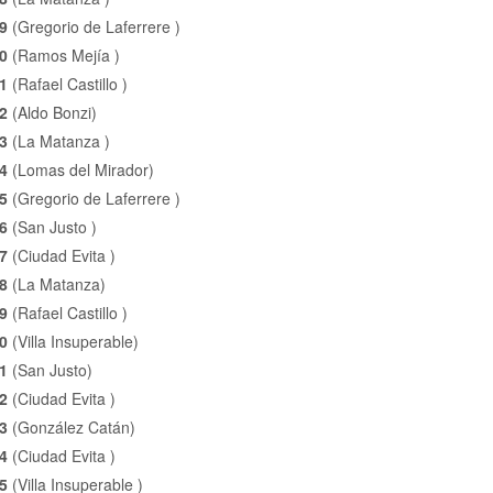
59
(Gregorio de Laferrere )
60
(Ramos Mejía )
61
(Rafael Castillo )
62
(Aldo Bonzi)
63
(La Matanza )
64
(Lomas del Mirador)
65
(Gregorio de Laferrere )
66
(San Justo )
67
(Ciudad Evita )
68
(La Matanza)
69
(Rafael Castillo )
70
(Villa Insuperable)
71
(San Justo)
72
(Ciudad Evita )
73
(González Catán)
74
(Ciudad Evita )
75
(Villa Insuperable )