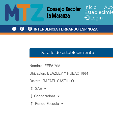
Inicio
Aut
Establecimi
Login
INTENDENCIA FERNANDO ESPINOZA
Detalle de establecimiento
Nombre: EEPA 768
Ubicacion: BEAZLEY Y HUBAC 1864
Distrito: RAFAEL CASTILLO
SAE
Cooperadora
Fondo Escuela