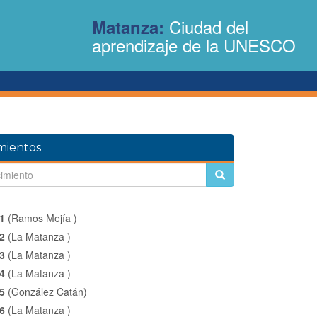
Ciudad del
Matanza:
aprendizaje de la UNESCO
mientos
01
(Ramos Mejía )
02
(La Matanza )
03
(La Matanza )
04
(La Matanza )
05
(González Catán)
06
(La Matanza )