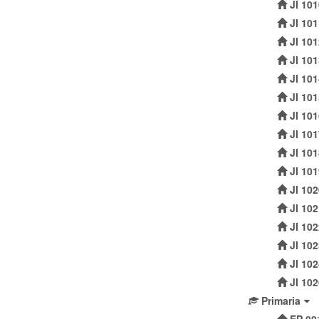
JI 10
JI 10
JI 10
JI 10
JI 10
JI 10
JI 10
JI 10
JI 10
JI 10
JI 10
JI 10
JI 10
JI 10
JI 10
JI 10
Primaria