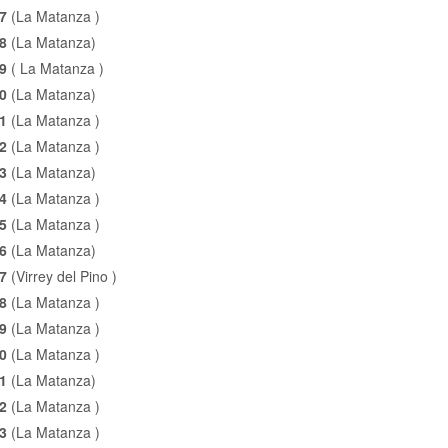
07
(La Matanza )
08
(La Matanza)
09
( La Matanza )
10
(La Matanza)
11
(La Matanza )
12
(La Matanza )
13
(La Matanza)
14
(La Matanza )
15
(La Matanza )
16
(La Matanza)
17
(Virrey del Pino )
18
(La Matanza )
19
(La Matanza )
20
(La Matanza )
21
(La Matanza)
22
(La Matanza )
23
(La Matanza )