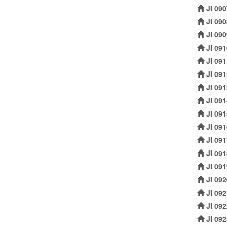
JI 09
JI 09
JI 09
JI 09
JI 09
JI 09
JI 09
JI 09
JI 09
JI 09
JI 09
JI 09
JI 09
JI 09
JI 09
JI 09
JI 09