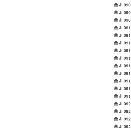
JI 09
JI 09
JI 09
JI 09
JI 09
JI 09
JI 09
JI 09
JI 09
JI 09
JI 09
JI 09
JI 09
JI 09
JI 09
JI 09
JI 09