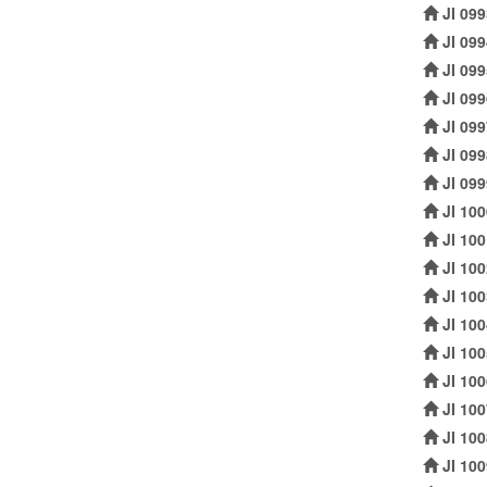
JI 09
JI 09
JI 09
JI 09
JI 09
JI 09
JI 09
JI 10
JI 10
JI 10
JI 10
JI 10
JI 10
JI 10
JI 10
JI 10
JI 10