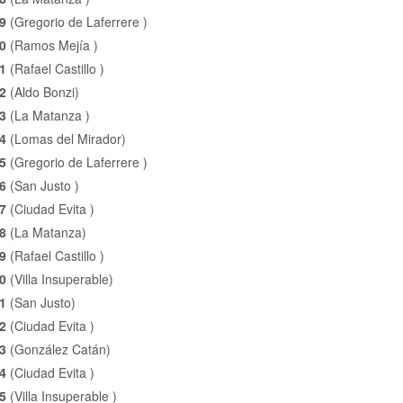
59
(Gregorio de Laferrere )
60
(Ramos Mejía )
61
(Rafael Castillo )
62
(Aldo Bonzi)
63
(La Matanza )
64
(Lomas del Mirador)
65
(Gregorio de Laferrere )
66
(San Justo )
67
(Ciudad Evita )
68
(La Matanza)
69
(Rafael Castillo )
70
(Villa Insuperable)
71
(San Justo)
72
(Ciudad Evita )
73
(González Catán)
74
(Ciudad Evita )
75
(Villa Insuperable )