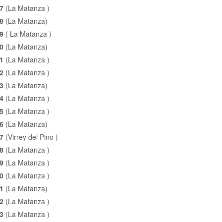
07
(La Matanza )
08
(La Matanza)
09
( La Matanza )
10
(La Matanza)
11
(La Matanza )
12
(La Matanza )
13
(La Matanza)
14
(La Matanza )
15
(La Matanza )
16
(La Matanza)
17
(Virrey del Pino )
18
(La Matanza )
19
(La Matanza )
20
(La Matanza )
21
(La Matanza)
22
(La Matanza )
23
(La Matanza )