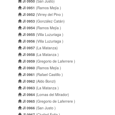
JI 0950
(San Justo)
JI 0951
(Ramos Mejía )
JI 0952
(Virrey del Pino )
JI 0953
(González Catán)
JI 0954
(Ramos Mejía )
JI 0955
(Villa Luzuriaga )
JI 0956
(Villa Luzuriaga )
JI 0957
(La Matanza)
JI 0958
(La Matanza )
JI 0959
(Gregorio de Laferrere )
JI 0960
(Ramos Mejía )
JI 0961
(Rafael Castillo )
JI 0962
(Aldo Bonzi)
JI 0963
(La Matanza )
JI 0964
(Lomas del Mirador)
JI 0965
(Gregorio de Laferrere )
JI 0966
(San Justo )
JI 0967
(Ciudad Evita )