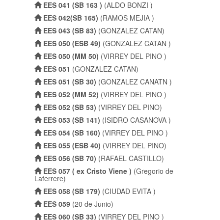
EES 041 (SB 163 )
(ALDO BONZI )
EES 042(SB 165)
(RAMOS MEJIA )
EES 043 (SB 83)
(GONZALEZ CATAN)
EES 050 (ESB 49)
(GONZALEZ CATAN )
EES 050 (MM 50)
(VIRREY DEL PINO )
EES 051
(GONZALEZ CATAN)
EES 051 (SB 30)
(GONZALEZ CANATN )
EES 052 (MM 52)
(VIRREY DEL PINO )
EES 052 (SB 53)
(VIRREY DEL PINO)
EES 053 (SB 141)
(ISIDRO CASANOVA )
EES 054 (SB 160)
(VIRREY DEL PINO )
EES 055 (ESB 40)
(VIRREY DEL PINO)
EES 056 (SB 70)
(RAFAEL CASTILLO)
EES 057 ( ex Cristo Viene )
(Gregorio de
Laferrere)
EES 058 (SB 179)
(CIUDAD EVITA )
EES 059
(20 de Junio)
EES 060 (SB 33)
(VIRREY DEL PINO )