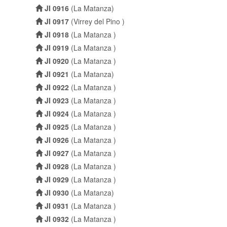
JI 0916
(La Matanza)
JI 0917
(Virrey del Pino )
JI 0918
(La Matanza )
JI 0919
(La Matanza )
JI 0920
(La Matanza )
JI 0921
(La Matanza)
JI 0922
(La Matanza )
JI 0923
(La Matanza )
JI 0924
(La Matanza )
JI 0925
(La Matanza )
JI 0926
(La Matanza )
JI 0927
(La Matanza )
JI 0928
(La Matanza )
JI 0929
(La Matanza )
JI 0930
(La Matanza)
JI 0931
(La Matanza )
JI 0932
(La Matanza )