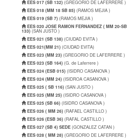
EES 017 (SB 132)
(GREGORIO DE LAFERRERE )
EES 018 (MM 18 SB 85)
(RAMOS MEJIA )
EES 019 (SB 7)
(RAMOS MEJIA )
EES 020 JOSE RAMON FERNANDEZ ( MM 20-SB
133)
(SAN JUSTO )
EES 021 (SB 138)
(CIUDAD EVITA )
EES 021(MM 21)
(CIUDAD EVITA)
EES 023 (MM 23)
(GREGORIO DE LAFERRERE )
EES 023 (SB 164)
(G. de Laferrere )
EES 024 (ESB 015)
(ISIDRO CASANOVA )
EES 024 (MM 24)
(ISIDROA CASANOVA )
EES 025 ( SB 116)
(SAN JUSTO )
EES 025 (MM 25)
(ISIDRO CASANOVA )
EES 025 (SB 66)
(ISIDRO CASANOVA )
EES 026 ( MM 26)
(RAFAEL CASTILLO )
EES 026 (ESB 36)
(RAFAL CASTILLO )
EES 027 (SB 4) SEDE
(GONZALEZ CATAN )
EES 028 ( MM 28)
(GREGORIO DE LAFERRERE )