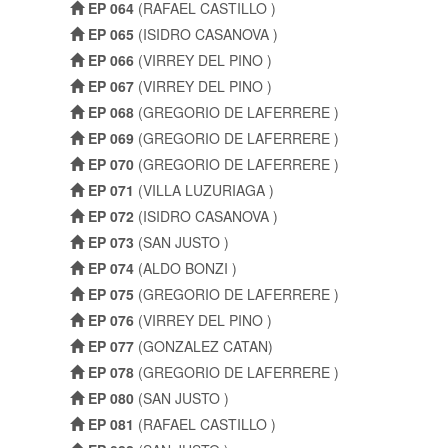
EP 064
(RAFAEL CASTILLO )
EP 065
(ISIDRO CASANOVA )
EP 066
(VIRREY DEL PINO )
EP 067
(VIRREY DEL PINO )
EP 068
(GREGORIO DE LAFERRERE )
EP 069
(GREGORIO DE LAFERRERE )
EP 070
(GREGORIO DE LAFERRERE )
EP 071
(VILLA LUZURIAGA )
EP 072
(ISIDRO CASANOVA )
EP 073
(SAN JUSTO )
EP 074
(ALDO BONZI )
EP 075
(GREGORIO DE LAFERRERE )
EP 076
(VIRREY DEL PINO )
EP 077
(GONZALEZ CATAN)
EP 078
(GREGORIO DE LAFERRERE )
EP 080
(SAN JUSTO )
EP 081
(RAFAEL CASTILLO )