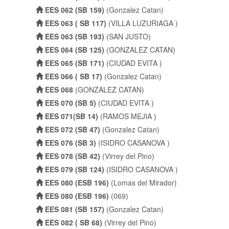
EES 062 (SB 159)
(Gonzalez Catan)
EES 063 ( SB 117)
(VILLA LUZURIAGA )
EES 063 (SB 193)
(SAN JUSTO)
EES 064 (SB 125)
(GONZALEZ CATAN)
EES 065 (SB 171)
(CIUDAD EVITA )
EES 066 ( SB 17)
(Gonzalez Catan)
EES 068
(GONZALEZ CATAN)
EES 070 (SB 5)
(CIUDAD EVITA )
EES 071(SB 14)
(RAMOS MEJIA )
EES 072 (SB 47)
(Gonzalez Catan)
EES 076 (SB 3)
(ISIDRO CASANOVA )
EES 078 (SB 42)
(Virrey del Pino)
EES 079 (SB 124)
(ISIDRO CASANOVA )
EES 080 (ESB 196)
(Lomas del Mirador)
EES 080 (ESB 196)
(069)
EES 081 (SB 157)
(Gonzalez Catan)
EES 082 ( SB 68)
(Virrey del Pino)