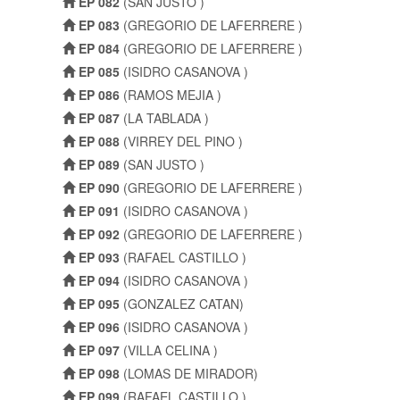
EP 082
(SAN JUSTO )
EP 083
(GREGORIO DE LAFERRERE )
EP 084
(GREGORIO DE LAFERRERE )
EP 085
(ISIDRO CASANOVA )
EP 086
(RAMOS MEJIA )
EP 087
(LA TABLADA )
EP 088
(VIRREY DEL PINO )
EP 089
(SAN JUSTO )
EP 090
(GREGORIO DE LAFERRERE )
EP 091
(ISIDRO CASANOVA )
EP 092
(GREGORIO DE LAFERRERE )
EP 093
(RAFAEL CASTILLO )
EP 094
(ISIDRO CASANOVA )
EP 095
(GONZALEZ CATAN)
EP 096
(ISIDRO CASANOVA )
EP 097
(VILLA CELINA )
EP 098
(LOMAS DE MIRADOR)
EP 099
(RAFAEL CASTILLO )