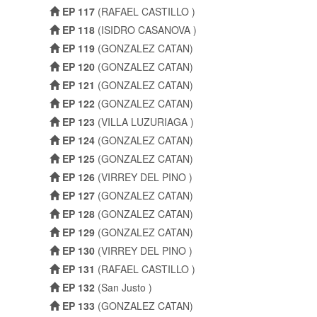
EP 117
(RAFAEL CASTILLO )
EP 118
(ISIDRO CASANOVA )
EP 119
(GONZALEZ CATAN)
EP 120
(GONZALEZ CATAN)
EP 121
(GONZALEZ CATAN)
EP 122
(GONZALEZ CATAN)
EP 123
(VILLA LUZURIAGA )
EP 124
(GONZALEZ CATAN)
EP 125
(GONZALEZ CATAN)
EP 126
(VIRREY DEL PINO )
EP 127
(GONZALEZ CATAN)
EP 128
(GONZALEZ CATAN)
EP 129
(GONZALEZ CATAN)
EP 130
(VIRREY DEL PINO )
EP 131
(RAFAEL CASTILLO )
EP 132
(San Justo )
EP 133
(GONZALEZ CATAN)