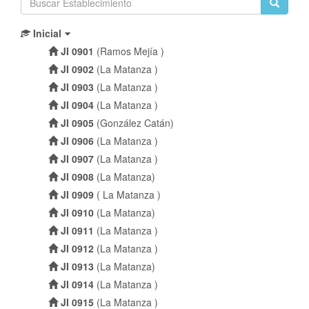
Inicial
JI 0901
(Ramos Mejía )
JI 0902
(La Matanza )
JI 0903
(La Matanza )
JI 0904
(La Matanza )
JI 0905
(González Catán)
JI 0906
(La Matanza )
JI 0907
(La Matanza )
JI 0908
(La Matanza)
JI 0909
( La Matanza )
JI 0910
(La Matanza)
JI 0911
(La Matanza )
JI 0912
(La Matanza )
JI 0913
(La Matanza)
JI 0914
(La Matanza )
JI 0915
(La Matanza )