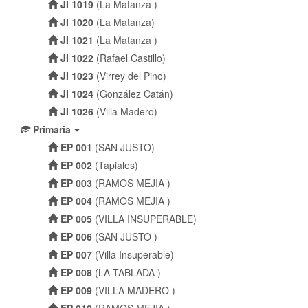
JI 1019
(La Matanza )
JI 1020
(La Matanza)
JI 1021
(La Matanza )
JI 1022
(Rafael Castillo)
JI 1023
(Virrey del Pino)
JI 1024
(González Catán)
JI 1026
(Villa Madero)
Primaria
EP 001
(SAN JUSTO)
EP 002
(Tapiales)
EP 003
(RAMOS MEJIA )
EP 004
(RAMOS MEJIA )
EP 005
(VILLA INSUPERABLE)
EP 006
(SAN JUSTO )
EP 007
(Villa Insuperable)
EP 008
(LA TABLADA )
EP 009
(VILLA MADERO )
EP 010
(RAMOS MEJIA )