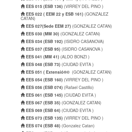
EES 015 (ESB 136)
(VIRREY DEL PINO )
EES 022 ( EEM 22 y ESB 161)
(GONZALEZ
CATAN)
EES 027(Sede EEM 27)
(GONZALEZ CATAN)
EES 030 (MM 30)
(GONZALEZ CATAN)
EES 034 (ESB 192)
(ISIDRO CASANOVA)
EES 037 (ESB 95)
(ISIDRO CASANOVA )
EES 041 (MM 41)
(ALDO BONZI )
EES 048 (ESB 73)
(CIUDAD EVITA )
EES 051 ( Extensió®©
(GONZALEZ CATAN)
EES 054 (ESB 160)
(VIRREY DEL PINO )
EES 056 (ESB 074)
(Rafael Castillo)
EES 061 (ESB 145)
(CIUDAD EVITA )
EES 067 (ESB 35)
(GONZALEZ CATAN)
EES 069 (ESB 64)
(CIUDAD EVITA )
EES 073 (ESB 135)
(VIRREY DEL PINO )
EES 074 (ESB 48)
(Gonzalez Catan)