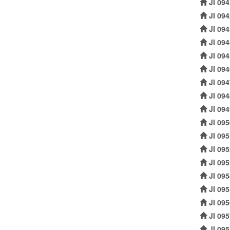
JI 09
JI 09
JI 09
JI 09
JI 09
JI 09
JI 09
JI 09
JI 09
JI 09
JI 09
JI 09
JI 09
JI 09
JI 09
JI 09
JI 09
JI 09