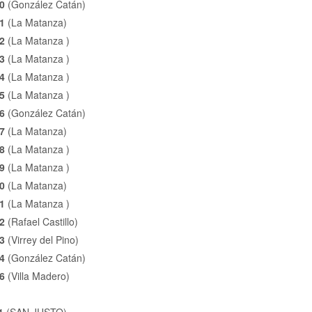
10
(González Catán)
11
(La Matanza)
12
(La Matanza )
13
(La Matanza )
14
(La Matanza )
15
(La Matanza )
16
(González Catán)
17
(La Matanza)
18
(La Matanza )
19
(La Matanza )
20
(La Matanza)
21
(La Matanza )
22
(Rafael Castillo)
23
(Virrey del Pino)
24
(González Catán)
26
(Villa Madero)