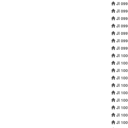
JI 09
JI 09
JI 09
JI 09
JI 09
JI 09
JI 09
JI 10
JI 10
JI 10
JI 10
JI 10
JI 10
JI 10
JI 10
JI 10
JI 10