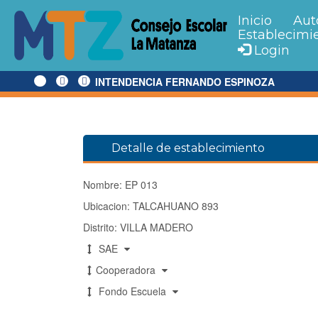
Inicio
Aut
Establecimi
Login
INTENDENCIA FERNANDO ESPINOZA
Detalle de establecimiento
Nombre: EP 013
Ubicacion: TALCAHUANO 893
Distrito: VILLA MADERO
SAE
Cooperadora
Fondo Escuela