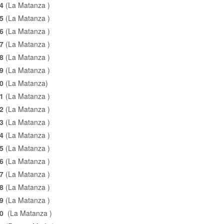
24
(La Matanza )
25
(La Matanza )
26
(La Matanza )
27
(La Matanza )
28
(La Matanza )
29
(La Matanza )
30
(La Matanza)
31
(La Matanza )
32
(La Matanza )
33
(La Matanza )
34
(La Matanza )
35
(La Matanza )
36
(La Matanza )
37
(La Matanza )
38
(La Matanza )
39
(La Matanza )
40
(La Matanza )