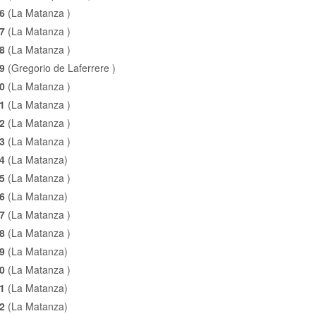
76
(La Matanza )
77
(La Matanza )
78
(La Matanza )
79
(Gregorio de Laferrere )
80
(La Matanza )
81
(La Matanza )
82
(La Matanza )
83
(La Matanza )
84
(La Matanza)
85
(La Matanza )
86
(La Matanza)
87
(La Matanza )
88
(La Matanza )
89
(La Matanza)
90
(La Matanza )
91
(La Matanza)
92
(La Matanza)