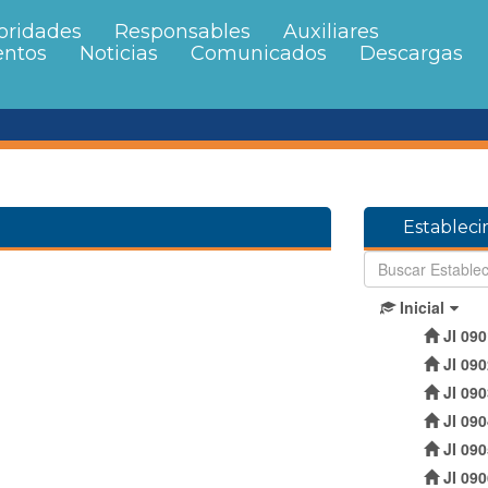
oridades
Responsables
Auxiliares
entos
Noticias
Comunicados
Descargas
Estableci
Inicial
JI 09
JI 09
JI 09
JI 09
JI 09
JI 09