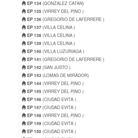
EP 134
(GONZALEZ CATAN)
EP 135
(VIRREY DEL PINO )
EP 136
(GREGORIO DE LAFERRERE )
EP 137
(VILLA CELINA )
EP 138
(VILLA CELINA )
EP 139
(VILLA CELINA )
EP 140
(VILLA LUZURIAGA )
EP 141
(GREGORIO DE LAFERRERE )
EP 142
(SAN JUSTO )
EP 143
(LOMAS DE MIRADOR)
EP 144
(VIRREY DEL PINO )
EP 145
(VIRREY DEL PINO )
EP 146
(CIUDAD EVITA )
EP 147
(CIUDAD EVITA )
EP 148
(VIRREY DEL PINO )
EP 149
(CIUDAD EVITA )
EP 150
(CIUDAD EVITA )