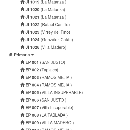
JI 1019
(La Matanza )
JI 1020
(La Matanza)
JI 1021
(La Matanza )
JI 1022
(Rafael Castillo)
JI 1023
(Virrey del Pino)
JI 1024
(González Catán)
JI 1026
(Villa Madero)
Primaria
EP 001
(SAN JUSTO)
EP 002
(Tapiales)
EP 003
(RAMOS MEJIA )
EP 004
(RAMOS MEJIA )
EP 005
(VILLA INSUPERABLE)
EP 006
(SAN JUSTO )
EP 007
(Villa Insuperable)
EP 008
(LA TABLADA )
EP 009
(VILLA MADERO )
EP 010
(RAMOS MEJIA )