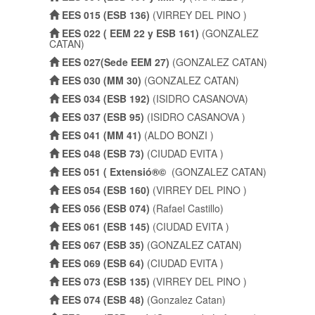
EES 015 (ESB 136)
(VIRREY DEL PINO )
EES 022 ( EEM 22 y ESB 161)
(GONZALEZ
CATAN)
EES 027(Sede EEM 27)
(GONZALEZ CATAN)
EES 030 (MM 30)
(GONZALEZ CATAN)
EES 034 (ESB 192)
(ISIDRO CASANOVA)
EES 037 (ESB 95)
(ISIDRO CASANOVA )
EES 041 (MM 41)
(ALDO BONZI )
EES 048 (ESB 73)
(CIUDAD EVITA )
EES 051 ( Extensió®©
(GONZALEZ CATAN)
EES 054 (ESB 160)
(VIRREY DEL PINO )
EES 056 (ESB 074)
(Rafael Castillo)
EES 061 (ESB 145)
(CIUDAD EVITA )
EES 067 (ESB 35)
(GONZALEZ CATAN)
EES 069 (ESB 64)
(CIUDAD EVITA )
EES 073 (ESB 135)
(VIRREY DEL PINO )
EES 074 (ESB 48)
(Gonzalez Catan)