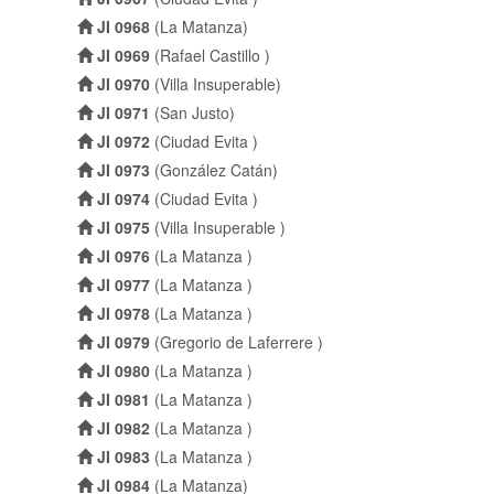
JI 0968
(La Matanza)
JI 0969
(Rafael Castillo )
JI 0970
(Villa Insuperable)
JI 0971
(San Justo)
JI 0972
(Ciudad Evita )
JI 0973
(González Catán)
JI 0974
(Ciudad Evita )
JI 0975
(Villa Insuperable )
JI 0976
(La Matanza )
JI 0977
(La Matanza )
JI 0978
(La Matanza )
JI 0979
(Gregorio de Laferrere )
JI 0980
(La Matanza )
JI 0981
(La Matanza )
JI 0982
(La Matanza )
JI 0983
(La Matanza )
JI 0984
(La Matanza)