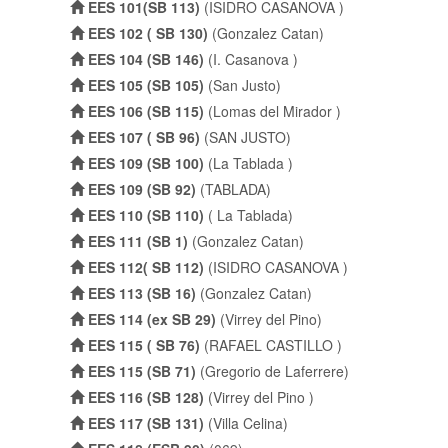
EES 101(SB 113)
(ISIDRO CASANOVA )
EES 102 ( SB 130)
(Gonzalez Catan)
EES 104 (SB 146)
(I. Casanova )
EES 105 (SB 105)
(San Justo)
EES 106 (SB 115)
(Lomas del Mirador )
EES 107 ( SB 96)
(SAN JUSTO)
EES 109 (SB 100)
(La Tablada )
EES 109 (SB 92)
(TABLADA)
EES 110 (SB 110)
( La Tablada)
EES 111 (SB 1)
(Gonzalez Catan)
EES 112( SB 112)
(ISIDRO CASANOVA )
EES 113 (SB 16)
(Gonzalez Catan)
EES 114 (ex SB 29)
(Virrey del Pino)
EES 115 ( SB 76)
(RAFAEL CASTILLO )
EES 115 (SB 71)
(Gregorio de Laferrere)
EES 116 (SB 128)
(Virrey del Pino )
EES 117 (SB 131)
(Villa Celina)