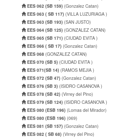
EES 062 (SB 159)
(Gonzalez Catan)
EES 063 ( SB 117)
(VILLA LUZURIAGA )
EES 063 (SB 193)
(SAN JUSTO)
EES 064 (SB 125)
(GONZALEZ CATAN)
EES 065 (SB 171)
(CIUDAD EVITA )
EES 066 ( SB 17)
(Gonzalez Catan)
EES 068
(GONZALEZ CATAN)
EES 070 (SB 5)
(CIUDAD EVITA )
EES 071(SB 14)
(RAMOS MEJIA )
EES 072 (SB 47)
(Gonzalez Catan)
EES 076 (SB 3)
(ISIDRO CASANOVA )
EES 078 (SB 42)
(Virrey del Pino)
EES 079 (SB 124)
(ISIDRO CASANOVA )
EES 080 (ESB 196)
(Lomas del Mirador)
EES 080 (ESB 196)
(069)
EES 081 (SB 157)
(Gonzalez Catan)
EES 082 ( SB 68)
(Virrey del Pino)