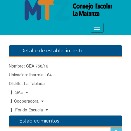
Detalle de establecimiento
Nombre: CEA 758/16
Ubicacion: Ibarrola 164
Distrito: La Tablada
SAE
Cooperadora
Fondo Escuela
Establecimientos