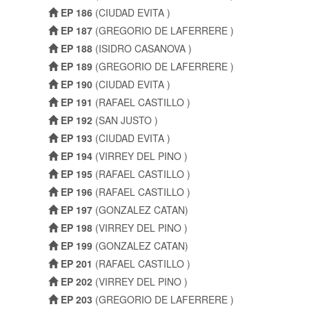
EP 186
(CIUDAD EVITA )
EP 187
(GREGORIO DE LAFERRERE )
EP 188
(ISIDRO CASANOVA )
EP 189
(GREGORIO DE LAFERRERE )
EP 190
(CIUDAD EVITA )
EP 191
(RAFAEL CASTILLO )
EP 192
(SAN JUSTO )
EP 193
(CIUDAD EVITA )
EP 194
(VIRREY DEL PINO )
EP 195
(RAFAEL CASTILLO )
EP 196
(RAFAEL CASTILLO )
EP 197
(GONZALEZ CATAN)
EP 198
(VIRREY DEL PINO )
EP 199
(GONZALEZ CATAN)
EP 201
(RAFAEL CASTILLO )
EP 202
(VIRREY DEL PINO )
EP 203
(GREGORIO DE LAFERRERE )