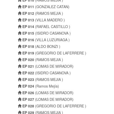
EP 011
(GONZALEZ CATAN)
EP 012
(RAMOS MEJIA )
EP 013
(VILLA MADERO )
EP 014
(RAFAEL CASTILLO )
EP 015
(ISIDRO CASANOVA )
EP 016
(VILLA LUZURIAGA )
EP 018
(ALDO BONZI )
EP 019
(GREGORIO DE LAFERRERE )
EP 020
(RAMOS MEJIA )
EP 021
(LOMAS DE MIRADOR)
EP 022
(ISIDRO CASANOVA )
EP 023
(RAMOS MEJIA )
EP 024
(Ramos Mejía)
EP 026
(LOMAS DE MIRADOR)
EP 027
(LOMAS DE MIRADOR)
EP 028
(GREGORIO DE LAFERRERE )
EP 029
(RAMOS MEJIA )