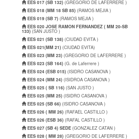
EES 017 (SB 132)
(GREGORIO DE LAFERRERE )
EES 018 (MM 18 SB 85)
(RAMOS MEJIA )
EES 019 (SB 7)
(RAMOS MEJIA )
EES 020 JOSE RAMON FERNANDEZ ( MM 20-SB
133)
(SAN JUSTO )
EES 021 (SB 138)
(CIUDAD EVITA )
EES 021(MM 21)
(CIUDAD EVITA)
EES 023 (MM 23)
(GREGORIO DE LAFERRERE )
EES 023 (SB 164)
(G. de Laferrere )
EES 024 (ESB 015)
(ISIDRO CASANOVA )
EES 024 (MM 24)
(ISIDROA CASANOVA )
EES 025 ( SB 116)
(SAN JUSTO )
EES 025 (MM 25)
(ISIDRO CASANOVA )
EES 025 (SB 66)
(ISIDRO CASANOVA )
EES 026 ( MM 26)
(RAFAEL CASTILLO )
EES 026 (ESB 36)
(RAFAL CASTILLO )
EES 027 (SB 4) SEDE
(GONZALEZ CATAN )
EES 028 ( MM 28)
(GREGORIO DE LAFERRERE )