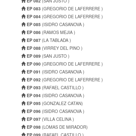
EP 082
(SAN JUSTO )
EP 083
(GREGORIO DE LAFERRERE )
EP 084
(GREGORIO DE LAFERRERE )
EP 085
(ISIDRO CASANOVA )
EP 086
(RAMOS MEJIA )
EP 087
(LA TABLADA )
EP 088
(VIRREY DEL PINO )
EP 089
(SAN JUSTO )
EP 090
(GREGORIO DE LAFERRERE )
EP 091
(ISIDRO CASANOVA )
EP 092
(GREGORIO DE LAFERRERE )
EP 093
(RAFAEL CASTILLO )
EP 094
(ISIDRO CASANOVA )
EP 095
(GONZALEZ CATAN)
EP 096
(ISIDRO CASANOVA )
EP 097
(VILLA CELINA )
EP 098
(LOMAS DE MIRADOR)
EP 099
(RAFAEL CASTILLO )