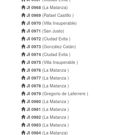
JI 0968
(La Matanza)
JI 0969
(Rafael Castillo )
JI 0970
(Villa Insuperable)
JI 0971
(San Justo)
JI 0972
(Ciudad Evita )
JI 0973
(González Catán)
JI 0974
(Ciudad Evita )
JI 0975
(Villa Insuperable )
JI 0976
(La Matanza )
JI 0977
(La Matanza )
JI 0978
(La Matanza )
JI 0979
(Gregorio de Laferrere )
JI 0980
(La Matanza )
JI 0981
(La Matanza )
JI 0982
(La Matanza )
JI 0983
(La Matanza )
JI 0984
(La Matanza)