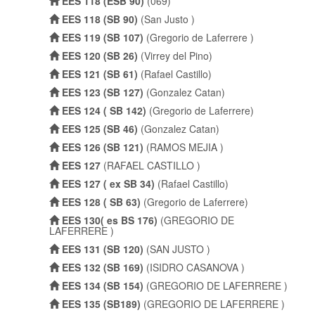
EES 118 (ESB 90)
(069)
EES 118 (SB 90)
(San Justo )
EES 119 (SB 107)
(Gregorio de Laferrere )
EES 120 (SB 26)
(Virrey del Pino)
EES 121 (SB 61)
(Rafael Castillo)
EES 123 (SB 127)
(Gonzalez Catan)
EES 124 ( SB 142)
(Gregorio de Laferrere)
EES 125 (SB 46)
(Gonzalez Catan)
EES 126 (SB 121)
(RAMOS MEJIA )
EES 127
(RAFAEL CASTILLO )
EES 127 ( ex SB 34)
(Rafael Castillo)
EES 128 ( SB 63)
(Gregorio de Laferrere)
EES 130( es BS 176)
(GREGORIO DE
LAFERRERE )
EES 131 (SB 120)
(SAN JUSTO )
EES 132 (SB 169)
(ISIDRO CASANOVA )
EES 134 (SB 154)
(GREGORIO DE LAFERRERE )
EES 135 (SB189)
(GREGORIO DE LAFERRERE )