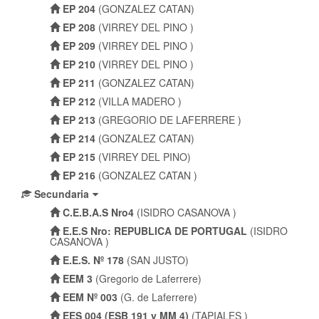
EP 204
(GONZALEZ CATAN)
EP 208
(VIRREY DEL PINO )
EP 209
(VIRREY DEL PINO )
EP 210
(VIRREY DEL PINO )
EP 211
(GONZALEZ CATAN)
EP 212
(VILLA MADERO )
EP 213
(GREGORIO DE LAFERRERE )
EP 214
(GONZALEZ CATAN)
EP 215
(VIRREY DEL PINO)
EP 216
(GONZALEZ CATAN )
Secundaria
C.E.B.A.S Nro4
(ISIDRO CASANOVA )
E.E.S Nro: REPUBLICA DE PORTUGAL
(ISIDRO
CASANOVA )
E.E.S. Nº 178
(SAN JUSTO)
EEM 3
(Gregorio de Laferrere)
EEM Nº 003
(G. de Laferrere)
EES 004 (ESB 191 y MM 4)
(TAPIALES )