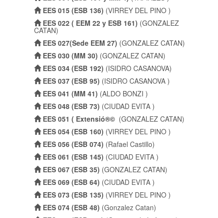
EES 015 (ESB 136)
(VIRREY DEL PINO )
EES 022 ( EEM 22 y ESB 161)
(GONZALEZ
CATAN)
EES 027(Sede EEM 27)
(GONZALEZ CATAN)
EES 030 (MM 30)
(GONZALEZ CATAN)
EES 034 (ESB 192)
(ISIDRO CASANOVA)
EES 037 (ESB 95)
(ISIDRO CASANOVA )
EES 041 (MM 41)
(ALDO BONZI )
EES 048 (ESB 73)
(CIUDAD EVITA )
EES 051 ( Extensió®©
(GONZALEZ CATAN)
EES 054 (ESB 160)
(VIRREY DEL PINO )
EES 056 (ESB 074)
(Rafael Castillo)
EES 061 (ESB 145)
(CIUDAD EVITA )
EES 067 (ESB 35)
(GONZALEZ CATAN)
EES 069 (ESB 64)
(CIUDAD EVITA )
EES 073 (ESB 135)
(VIRREY DEL PINO )
EES 074 (ESB 48)
(Gonzalez Catan)