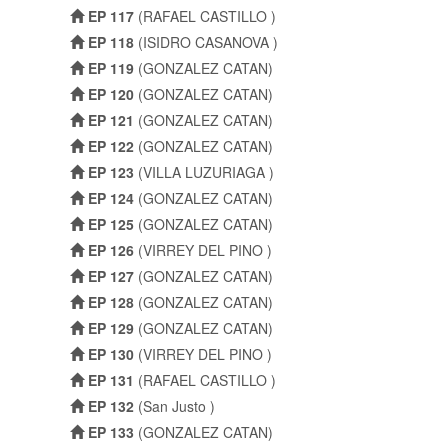
EP 117
(RAFAEL CASTILLO )
EP 118
(ISIDRO CASANOVA )
EP 119
(GONZALEZ CATAN)
EP 120
(GONZALEZ CATAN)
EP 121
(GONZALEZ CATAN)
EP 122
(GONZALEZ CATAN)
EP 123
(VILLA LUZURIAGA )
EP 124
(GONZALEZ CATAN)
EP 125
(GONZALEZ CATAN)
EP 126
(VIRREY DEL PINO )
EP 127
(GONZALEZ CATAN)
EP 128
(GONZALEZ CATAN)
EP 129
(GONZALEZ CATAN)
EP 130
(VIRREY DEL PINO )
EP 131
(RAFAEL CASTILLO )
EP 132
(San Justo )
EP 133
(GONZALEZ CATAN)