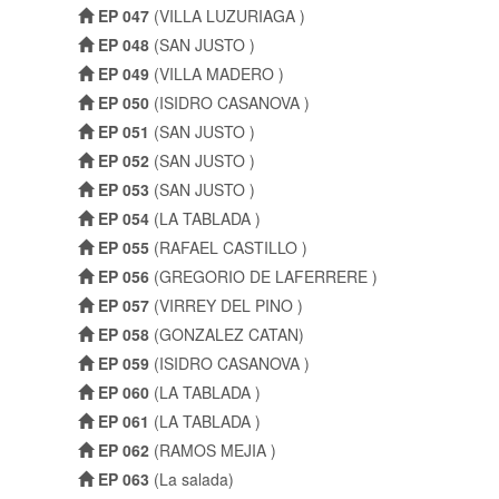
EP 047
(VILLA LUZURIAGA )
EP 048
(SAN JUSTO )
EP 049
(VILLA MADERO )
EP 050
(ISIDRO CASANOVA )
EP 051
(SAN JUSTO )
EP 052
(SAN JUSTO )
EP 053
(SAN JUSTO )
EP 054
(LA TABLADA )
EP 055
(RAFAEL CASTILLO )
EP 056
(GREGORIO DE LAFERRERE )
EP 057
(VIRREY DEL PINO )
EP 058
(GONZALEZ CATAN)
EP 059
(ISIDRO CASANOVA )
EP 060
(LA TABLADA )
EP 061
(LA TABLADA )
EP 062
(RAMOS MEJIA )
EP 063
(La salada)