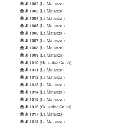
JI 1002
(La Matanza)
JI 1003
(La Matanza)
JI 1004
(La Matanza )
JI 1005
(La Matanza )
JI 1006
(La Matanza )
JI 1007
(La Matanza )
JI 1008
(La Matanza)
JI 1009
(La Matanza)
JI 1010
(González Catán)
JI 1011
(La Matanza)
JI 1012
(La Matanza )
JI 1013
(La Matanza )
JI 1014
(La Matanza )
JI 1015
(La Matanza )
JI 1016
(González Catán)
JI 1017
(La Matanza)
JI 1018
(La Matanza )