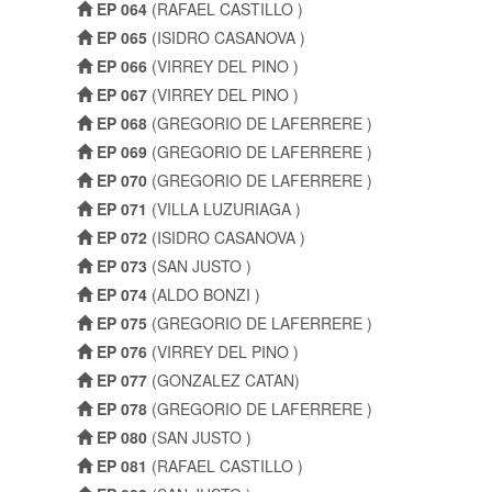
EP 064
(RAFAEL CASTILLO )
EP 065
(ISIDRO CASANOVA )
EP 066
(VIRREY DEL PINO )
EP 067
(VIRREY DEL PINO )
EP 068
(GREGORIO DE LAFERRERE )
EP 069
(GREGORIO DE LAFERRERE )
EP 070
(GREGORIO DE LAFERRERE )
EP 071
(VILLA LUZURIAGA )
EP 072
(ISIDRO CASANOVA )
EP 073
(SAN JUSTO )
EP 074
(ALDO BONZI )
EP 075
(GREGORIO DE LAFERRERE )
EP 076
(VIRREY DEL PINO )
EP 077
(GONZALEZ CATAN)
EP 078
(GREGORIO DE LAFERRERE )
EP 080
(SAN JUSTO )
EP 081
(RAFAEL CASTILLO )