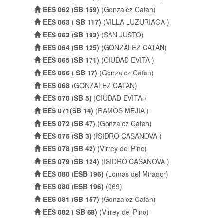
EES 062 (SB 159)
(Gonzalez Catan)
EES 063 ( SB 117)
(VILLA LUZURIAGA )
EES 063 (SB 193)
(SAN JUSTO)
EES 064 (SB 125)
(GONZALEZ CATAN)
EES 065 (SB 171)
(CIUDAD EVITA )
EES 066 ( SB 17)
(Gonzalez Catan)
EES 068
(GONZALEZ CATAN)
EES 070 (SB 5)
(CIUDAD EVITA )
EES 071(SB 14)
(RAMOS MEJIA )
EES 072 (SB 47)
(Gonzalez Catan)
EES 076 (SB 3)
(ISIDRO CASANOVA )
EES 078 (SB 42)
(Virrey del Pino)
EES 079 (SB 124)
(ISIDRO CASANOVA )
EES 080 (ESB 196)
(Lomas del Mirador)
EES 080 (ESB 196)
(069)
EES 081 (SB 157)
(Gonzalez Catan)
EES 082 ( SB 68)
(Virrey del Pino)