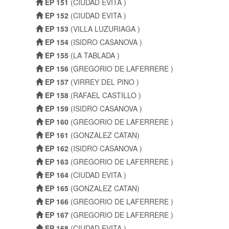
EP 151
(CIUDAD EVITA )
EP 152
(CIUDAD EVITA )
EP 153
(VILLA LUZURIAGA )
EP 154
(ISIDRO CASANOVA )
EP 155
(LA TABLADA )
EP 156
(GREGORIO DE LAFERRERE )
EP 157
(VIRREY DEL PINO )
EP 158
(RAFAEL CASTILLO )
EP 159
(ISIDRO CASANOVA )
EP 160
(GREGORIO DE LAFERRERE )
EP 161
(GONZALEZ CATAN)
EP 162
(ISIDRO CASANOVA )
EP 163
(GREGORIO DE LAFERRERE )
EP 164
(CIUDAD EVITA )
EP 165
(GONZALEZ CATAN)
EP 166
(GREGORIO DE LAFERRERE )
EP 167
(GREGORIO DE LAFERRERE )
EP 168
(CIUDAD EVITA )