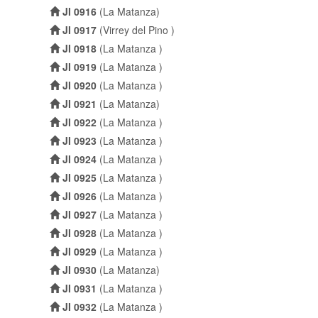
JI 0916
(La Matanza)
JI 0917
(Virrey del Pino )
JI 0918
(La Matanza )
JI 0919
(La Matanza )
JI 0920
(La Matanza )
JI 0921
(La Matanza)
JI 0922
(La Matanza )
JI 0923
(La Matanza )
JI 0924
(La Matanza )
JI 0925
(La Matanza )
JI 0926
(La Matanza )
JI 0927
(La Matanza )
JI 0928
(La Matanza )
JI 0929
(La Matanza )
JI 0930
(La Matanza)
JI 0931
(La Matanza )
JI 0932
(La Matanza )