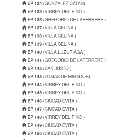
EP 134
(GONZALEZ CATAN)
EP 135
(VIRREY DEL PINO )
EP 136
(GREGORIO DE LAFERRERE )
EP 137
(VILLA CELINA )
EP 138
(VILLA CELINA )
EP 139
(VILLA CELINA )
EP 140
(VILLA LUZURIAGA )
EP 141
(GREGORIO DE LAFERRERE )
EP 142
(SAN JUSTO )
EP 143
(LOMAS DE MIRADOR)
EP 144
(VIRREY DEL PINO )
EP 145
(VIRREY DEL PINO )
EP 146
(CIUDAD EVITA )
EP 147
(CIUDAD EVITA )
EP 148
(VIRREY DEL PINO )
EP 149
(CIUDAD EVITA )
EP 150
(CIUDAD EVITA )