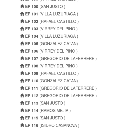
EP 100
(SAN JUSTO )
EP 101
(VILLA LUZURIAGA )
EP 102
(RAFAEL CASTILLO )
EP 103
(VIRREY DEL PINO )
EP 104
(VILLA LUZURIAGA )
EP 105
(GONZALEZ CATAN)
EP 106
(VIRREY DEL PINO )
EP 107
(GREGORIO DE LAFERRERE )
EP 108
(VIRREY DEL PINO )
EP 109
(RAFAEL CASTILLO )
EP 110
(GONZALEZ CATAN)
EP 111
(GREGORIO DE LAFERRERE )
EP 112
(GREGORIO DE LAFERRERE )
EP 113
(SAN JUSTO )
EP 114
(RAMOS MEJIA )
EP 115
(SAN JUSTO )
EP 116
(ISIDRO CASANOVA )