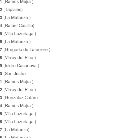
41
(Ramos Mejía )
42
(Tapiales)
43
(La Matanza )
44
(Rafael Castillo)
45
(Villa Luzuriaga )
46
(La Matanza )
47
(Gregorio de Laferrere )
48
(Virrey del Pino )
49
(Isidro Casanova )
50
(San Justo)
51
(Ramos Mejía )
52
(Virrey del Pino )
53
(González Catán)
54
(Ramos Mejía )
55
(Villa Luzuriaga )
56
(Villa Luzuriaga )
57
(La Matanza)
58
(La Matanza )