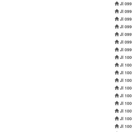
JI 09
JI 09
JI 09
JI 09
JI 09
JI 09
JI 09
JI 10
JI 10
JI 10
JI 10
JI 10
JI 10
JI 10
JI 10
JI 10
JI 10