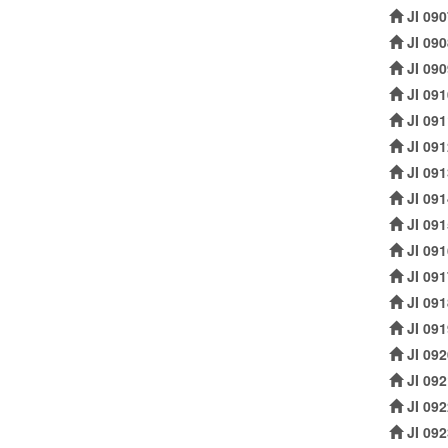
JI 09
JI 09
JI 09
JI 09
JI 09
JI 09
JI 09
JI 09
JI 09
JI 09
JI 09
JI 09
JI 09
JI 09
JI 09
JI 09
JI 09