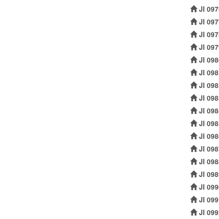
JI 09
JI 09
JI 09
JI 09
JI 09
JI 09
JI 09
JI 09
JI 09
JI 09
JI 09
JI 09
JI 09
JI 09
JI 09
JI 09
JI 09