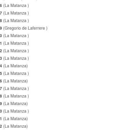
76
(La Matanza )
77
(La Matanza )
78
(La Matanza )
79
(Gregorio de Laferrere )
80
(La Matanza )
81
(La Matanza )
82
(La Matanza )
83
(La Matanza )
84
(La Matanza)
85
(La Matanza )
86
(La Matanza)
87
(La Matanza )
88
(La Matanza )
89
(La Matanza)
90
(La Matanza )
91
(La Matanza)
92
(La Matanza)