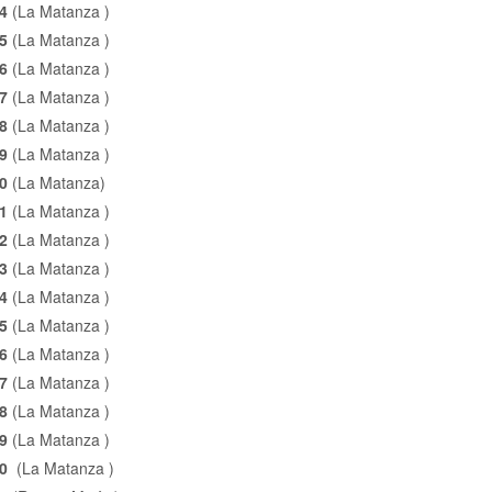
24
(La Matanza )
25
(La Matanza )
26
(La Matanza )
27
(La Matanza )
28
(La Matanza )
29
(La Matanza )
30
(La Matanza)
31
(La Matanza )
32
(La Matanza )
33
(La Matanza )
34
(La Matanza )
35
(La Matanza )
36
(La Matanza )
37
(La Matanza )
38
(La Matanza )
39
(La Matanza )
40
(La Matanza )