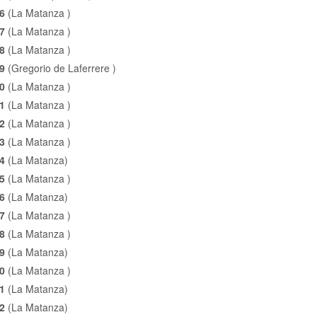
76
(La Matanza )
77
(La Matanza )
78
(La Matanza )
79
(Gregorio de Laferrere )
80
(La Matanza )
81
(La Matanza )
82
(La Matanza )
83
(La Matanza )
84
(La Matanza)
85
(La Matanza )
86
(La Matanza)
87
(La Matanza )
88
(La Matanza )
89
(La Matanza)
90
(La Matanza )
91
(La Matanza)
92
(La Matanza)