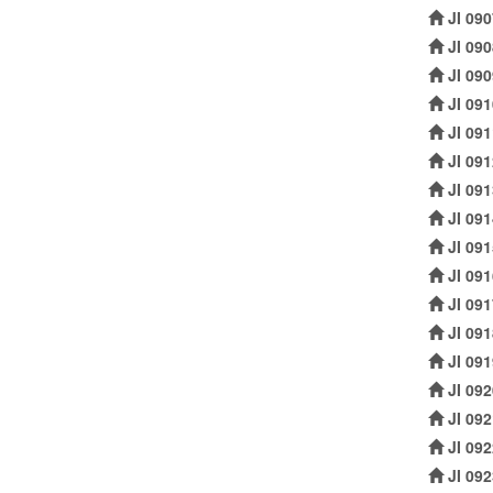
JI 09
JI 09
JI 09
JI 09
JI 09
JI 09
JI 09
JI 09
JI 09
JI 09
JI 09
JI 09
JI 09
JI 09
JI 09
JI 09
JI 09