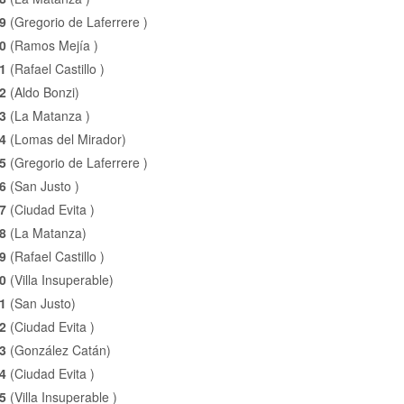
59
(Gregorio de Laferrere )
60
(Ramos Mejía )
61
(Rafael Castillo )
62
(Aldo Bonzi)
63
(La Matanza )
64
(Lomas del Mirador)
65
(Gregorio de Laferrere )
66
(San Justo )
67
(Ciudad Evita )
68
(La Matanza)
69
(Rafael Castillo )
70
(Villa Insuperable)
71
(San Justo)
72
(Ciudad Evita )
73
(González Catán)
74
(Ciudad Evita )
75
(Villa Insuperable )