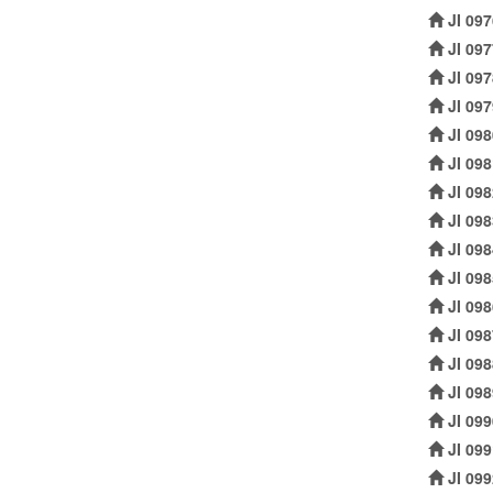
JI 09
JI 09
JI 09
JI 09
JI 09
JI 09
JI 09
JI 09
JI 09
JI 09
JI 09
JI 09
JI 09
JI 09
JI 09
JI 09
JI 09