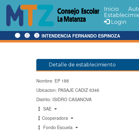
Inicio
Aut
Establecimi
Login
INTENDENCIA FERNANDO ESPINOZA
Detalle de establecimiento
Nombre: EP 188
Ubicacion: PASAJE CADIZ 6346
Distrito: ISIDRO CASANOVA
SAE
Cooperadora
Fondo Escuela