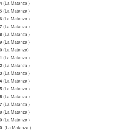
24
(La Matanza )
25
(La Matanza )
26
(La Matanza )
27
(La Matanza )
28
(La Matanza )
29
(La Matanza )
30
(La Matanza)
31
(La Matanza )
32
(La Matanza )
33
(La Matanza )
34
(La Matanza )
35
(La Matanza )
36
(La Matanza )
37
(La Matanza )
38
(La Matanza )
39
(La Matanza )
40
(La Matanza )