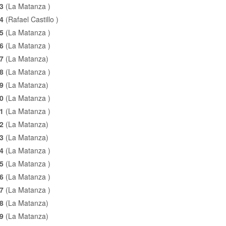
93
(La Matanza )
94
(Rafael Castillo )
95
(La Matanza )
96
(La Matanza )
97
(La Matanza)
98
(La Matanza )
99
(La Matanza)
00
(La Matanza )
01
(La Matanza )
02
(La Matanza)
03
(La Matanza)
04
(La Matanza )
05
(La Matanza )
06
(La Matanza )
07
(La Matanza )
08
(La Matanza)
09
(La Matanza)