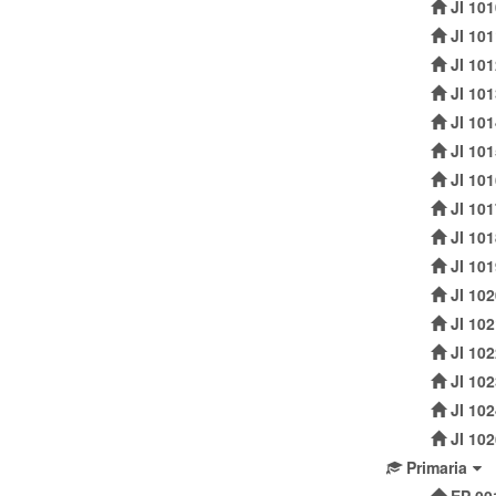
JI 10
JI 10
JI 10
JI 10
JI 10
JI 10
JI 10
JI 10
JI 10
JI 10
JI 10
JI 10
JI 10
JI 10
JI 10
JI 10
Primaria