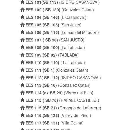
EES 101(SB 113)
(ISIDRO CASANOVA )
EES 102 ( SB 130)
(Gonzalez Catan)
EES 104 (SB 146)
(I. Casanova )
EES 105 (SB 105)
(San Justo)
EES 106 (SB 115)
(Lomas del Mirador )
EES 107 ( SB 96)
(SAN JUSTO)
EES 109 (SB 100)
(La Tablada )
EES 109 (SB 92)
(TABLADA)
EES 110 (SB 110)
( La Tablada)
EES 111 (SB 1)
(Gonzalez Catan)
EES 112( SB 112)
(ISIDRO CASANOVA )
EES 113 (SB 16)
(Gonzalez Catan)
EES 114 (ex SB 29)
(Virrey del Pino)
EES 115 ( SB 76)
(RAFAEL CASTILLO )
EES 115 (SB 71)
(Gregorio de Laferrere)
EES 116 (SB 128)
(Virrey del Pino )
EES 117 (SB 131)
(Villa Celina)