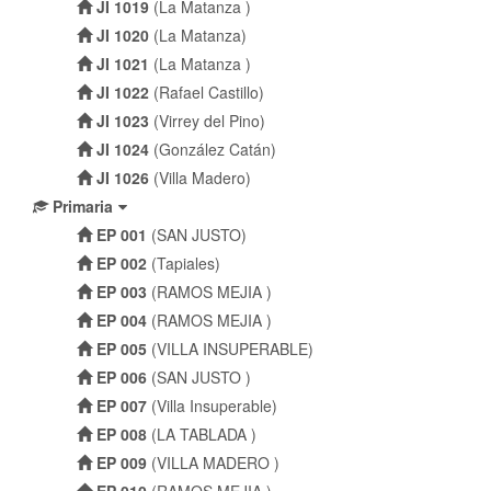
JI 1019
(La Matanza )
JI 1020
(La Matanza)
JI 1021
(La Matanza )
JI 1022
(Rafael Castillo)
JI 1023
(Virrey del Pino)
JI 1024
(González Catán)
JI 1026
(Villa Madero)
Primaria
EP 001
(SAN JUSTO)
EP 002
(Tapiales)
EP 003
(RAMOS MEJIA )
EP 004
(RAMOS MEJIA )
EP 005
(VILLA INSUPERABLE)
EP 006
(SAN JUSTO )
EP 007
(Villa Insuperable)
EP 008
(LA TABLADA )
EP 009
(VILLA MADERO )
EP 010
(RAMOS MEJIA )