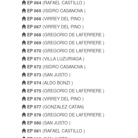
EP 064
(RAFAEL CASTILLO )
EP 065
(ISIDRO CASANOVA )
EP 066
(VIRREY DEL PINO )
EP 067
(VIRREY DEL PINO )
EP 068
(GREGORIO DE LAFERRERE )
EP 069
(GREGORIO DE LAFERRERE )
EP 070
(GREGORIO DE LAFERRERE )
EP 071
(VILLA LUZURIAGA )
EP 072
(ISIDRO CASANOVA )
EP 073
(SAN JUSTO )
EP 074
(ALDO BONZI )
EP 075
(GREGORIO DE LAFERRERE )
EP 076
(VIRREY DEL PINO )
EP 077
(GONZALEZ CATAN)
EP 078
(GREGORIO DE LAFERRERE )
EP 080
(SAN JUSTO )
EP 081
(RAFAEL CASTILLO )