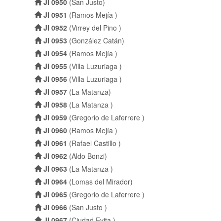
JI 0950
(San Justo)
JI 0951
(Ramos Mejía )
JI 0952
(Virrey del Pino )
JI 0953
(González Catán)
JI 0954
(Ramos Mejía )
JI 0955
(Villa Luzuriaga )
JI 0956
(Villa Luzuriaga )
JI 0957
(La Matanza)
JI 0958
(La Matanza )
JI 0959
(Gregorio de Laferrere )
JI 0960
(Ramos Mejía )
JI 0961
(Rafael Castillo )
JI 0962
(Aldo Bonzi)
JI 0963
(La Matanza )
JI 0964
(Lomas del Mirador)
JI 0965
(Gregorio de Laferrere )
JI 0966
(San Justo )
JI 0967
(Ciudad Evita )