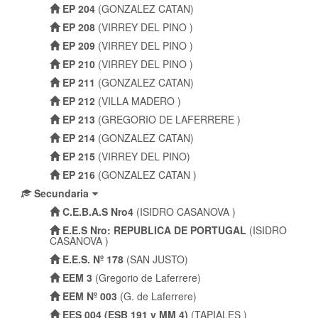
EP 204
(GONZALEZ CATAN)
EP 208
(VIRREY DEL PINO )
EP 209
(VIRREY DEL PINO )
EP 210
(VIRREY DEL PINO )
EP 211
(GONZALEZ CATAN)
EP 212
(VILLA MADERO )
EP 213
(GREGORIO DE LAFERRERE )
EP 214
(GONZALEZ CATAN)
EP 215
(VIRREY DEL PINO)
EP 216
(GONZALEZ CATAN )
Secundaria
C.E.B.A.S Nro4
(ISIDRO CASANOVA )
E.E.S Nro: REPUBLICA DE PORTUGAL
(ISIDRO
CASANOVA )
E.E.S. Nº 178
(SAN JUSTO)
EEM 3
(Gregorio de Laferrere)
EEM Nº 003
(G. de Laferrere)
EES 004 (ESB 191 y MM 4)
(TAPIALES )