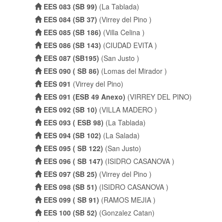
EES 083 (SB 99)
(La Tablada)
EES 084 (SB 37)
(Virrey del Pino )
EES 085 (SB 186)
(Villa Celina )
EES 086 (SB 143)
(CIUDAD EVITA )
EES 087 (SB195)
(San Justo )
EES 090 ( SB 86)
(Lomas del Mirador )
EES 091
(Virrey del Pino)
EES 091 (ESB 49 Anexo)
(VIRREY DEL PINO)
EES 092 (SB 10)
(VILLA MADERO )
EES 093 ( ESB 98)
(La Tablada)
EES 094 (SB 102)
(La Salada)
EES 095 ( SB 122)
(San Justo)
EES 096 ( SB 147)
(ISIDRO CASANOVA )
EES 097 (SB 25)
(Virrey del Pino )
EES 098 (SB 51)
(ISIDRO CASANOVA )
EES 099 ( SB 91)
(RAMOS MEJIA )
EES 100 (SB 52)
(Gonzalez Catan)