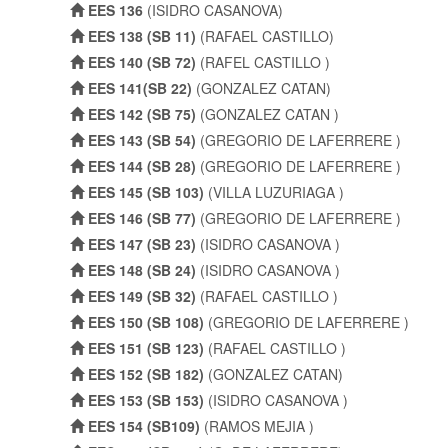
EES 136
(ISIDRO CASANOVA)
EES 138 (SB 11)
(RAFAEL CASTILLO)
EES 140 (SB 72)
(RAFEL CASTILLO )
EES 141(SB 22)
(GONZALEZ CATAN)
EES 142 (SB 75)
(GONZALEZ CATAN )
EES 143 (SB 54)
(GREGORIO DE LAFERRERE )
EES 144 (SB 28)
(GREGORIO DE LAFERRERE )
EES 145 (SB 103)
(VILLA LUZURIAGA )
EES 146 (SB 77)
(GREGORIO DE LAFERRERE )
EES 147 (SB 23)
(ISIDRO CASANOVA )
EES 148 (SB 24)
(ISIDRO CASANOVA )
EES 149 (SB 32)
(RAFAEL CASTILLO )
EES 150 (SB 108)
(GREGORIO DE LAFERRERE )
EES 151 (SB 123)
(RAFAEL CASTILLO )
EES 152 (SB 182)
(GONZALEZ CATAN)
EES 153 (SB 153)
(ISIDRO CASANOVA )
EES 154 (SB109)
(RAMOS MEJIA )