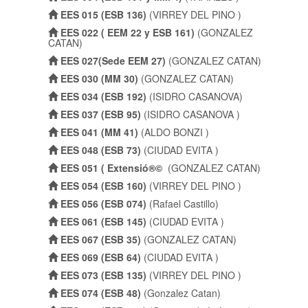
EES 015 (ESB 136)
(VIRREY DEL PINO )
EES 022 ( EEM 22 y ESB 161)
(GONZALEZ
CATAN)
EES 027(Sede EEM 27)
(GONZALEZ CATAN)
EES 030 (MM 30)
(GONZALEZ CATAN)
EES 034 (ESB 192)
(ISIDRO CASANOVA)
EES 037 (ESB 95)
(ISIDRO CASANOVA )
EES 041 (MM 41)
(ALDO BONZI )
EES 048 (ESB 73)
(CIUDAD EVITA )
EES 051 ( Extensió®©
(GONZALEZ CATAN)
EES 054 (ESB 160)
(VIRREY DEL PINO )
EES 056 (ESB 074)
(Rafael Castillo)
EES 061 (ESB 145)
(CIUDAD EVITA )
EES 067 (ESB 35)
(GONZALEZ CATAN)
EES 069 (ESB 64)
(CIUDAD EVITA )
EES 073 (ESB 135)
(VIRREY DEL PINO )
EES 074 (ESB 48)
(Gonzalez Catan)