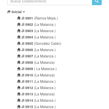
Inicial
JI 0901
(Ramos Mejía )
JI 0902
(La Matanza )
JI 0903
(La Matanza )
JI 0904
(La Matanza )
JI 0905
(González Catán)
JI 0906
(La Matanza )
JI 0907
(La Matanza )
JI 0908
(La Matanza)
JI 0909
( La Matanza )
JI 0910
(La Matanza)
JI 0911
(La Matanza )
JI 0912
(La Matanza )
JI 0913
(La Matanza)
JI 0914
(La Matanza )
JI 0915
(La Matanza )