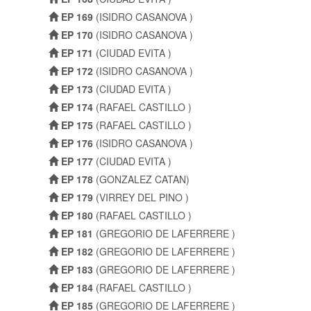
EP 169
(ISIDRO CASANOVA )
EP 170
(ISIDRO CASANOVA )
EP 171
(CIUDAD EVITA )
EP 172
(ISIDRO CASANOVA )
EP 173
(CIUDAD EVITA )
EP 174
(RAFAEL CASTILLO )
EP 175
(RAFAEL CASTILLO )
EP 176
(ISIDRO CASANOVA )
EP 177
(CIUDAD EVITA )
EP 178
(GONZALEZ CATAN)
EP 179
(VIRREY DEL PINO )
EP 180
(RAFAEL CASTILLO )
EP 181
(GREGORIO DE LAFERRERE )
EP 182
(GREGORIO DE LAFERRERE )
EP 183
(GREGORIO DE LAFERRERE )
EP 184
(RAFAEL CASTILLO )
EP 185
(GREGORIO DE LAFERRERE )