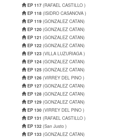
EP 117
(RAFAEL CASTILLO )
EP 118
(ISIDRO CASANOVA )
EP 119
(GONZALEZ CATAN)
EP 120
(GONZALEZ CATAN)
EP 121
(GONZALEZ CATAN)
EP 122
(GONZALEZ CATAN)
EP 123
(VILLA LUZURIAGA )
EP 124
(GONZALEZ CATAN)
EP 125
(GONZALEZ CATAN)
EP 126
(VIRREY DEL PINO )
EP 127
(GONZALEZ CATAN)
EP 128
(GONZALEZ CATAN)
EP 129
(GONZALEZ CATAN)
EP 130
(VIRREY DEL PINO )
EP 131
(RAFAEL CASTILLO )
EP 132
(San Justo )
EP 133
(GONZALEZ CATAN)