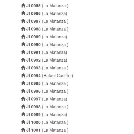
JI 0985
(La Matanza )
JI 0986
(La Matanza)
JI 0987
(La Matanza )
JI 0988
(La Matanza )
JI 0989
(La Matanza)
JI 0990
(La Matanza )
JI 0991
(La Matanza)
JI 0992
(La Matanza)
JI 0993
(La Matanza )
JI 0994
(Rafael Castillo )
JI 0995
(La Matanza )
JI 0996
(La Matanza )
JI 0997
(La Matanza)
JI 0998
(La Matanza )
JI 0999
(La Matanza)
JI 1000
(La Matanza )
JI 1001
(La Matanza )