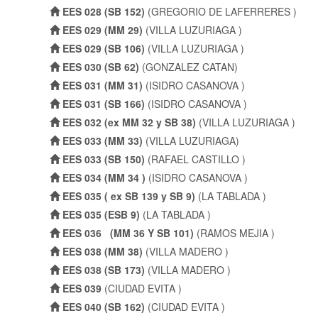
EES 028 (SB 152)
(GREGORIO DE LAFERRERES )
EES 029 (MM 29)
(VILLA LUZURIAGA )
EES 029 (SB 106)
(VILLA LUZURIAGA )
EES 030 (SB 62)
(GONZALEZ CATAN)
EES 031 (MM 31)
(ISIDRO CASANOVA )
EES 031 (SB 166)
(ISIDRO CASANOVA )
EES 032 (ex MM 32 y SB 38)
(VILLA LUZURIAGA )
EES 033 (MM 33)
(VILLA LUZURIAGA)
EES 033 (SB 150)
(RAFAEL CASTILLO )
EES 034 (MM 34 )
(ISIDRO CASANOVA )
EES 035 ( ex SB 139 y SB 9)
(LA TABLADA )
EES 035 (ESB 9)
(LA TABLADA )
EES 036 (MM 36 Y SB 101)
(RAMOS MEJIA )
EES 038 (MM 38)
(VILLA MADERO )
EES 038 (SB 173)
(VILLA MADERO )
EES 039
(CIUDAD EVITA )
EES 040 (SB 162)
(CIUDAD EVITA )