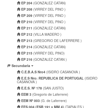
EP 204
(GONZALEZ CATAN)
EP 208
(VIRREY DEL PINO )
EP 209
(VIRREY DEL PINO )
EP 210
(VIRREY DEL PINO )
EP 211
(GONZALEZ CATAN)
EP 212
(VILLA MADERO )
EP 213
(GREGORIO DE LAFERRERE )
EP 214
(GONZALEZ CATAN)
EP 215
(VIRREY DEL PINO)
EP 216
(GONZALEZ CATAN )
Secundaria
C.E.B.A.S Nro4
(ISIDRO CASANOVA )
E.E.S Nro: REPUBLICA DE PORTUGAL
(ISIDRO
CASANOVA )
E.E.S. Nº 178
(SAN JUSTO)
EEM 3
(Gregorio de Laferrere)
EEM Nº 003
(G. de Laferrere)
EES 004 (ESB 191 y MM 4)
(TAPIALES )