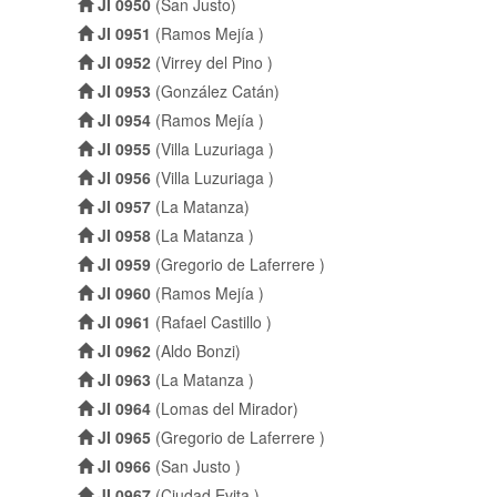
JI 0950
(San Justo)
JI 0951
(Ramos Mejía )
JI 0952
(Virrey del Pino )
JI 0953
(González Catán)
JI 0954
(Ramos Mejía )
JI 0955
(Villa Luzuriaga )
JI 0956
(Villa Luzuriaga )
JI 0957
(La Matanza)
JI 0958
(La Matanza )
JI 0959
(Gregorio de Laferrere )
JI 0960
(Ramos Mejía )
JI 0961
(Rafael Castillo )
JI 0962
(Aldo Bonzi)
JI 0963
(La Matanza )
JI 0964
(Lomas del Mirador)
JI 0965
(Gregorio de Laferrere )
JI 0966
(San Justo )
JI 0967
(Ciudad Evita )