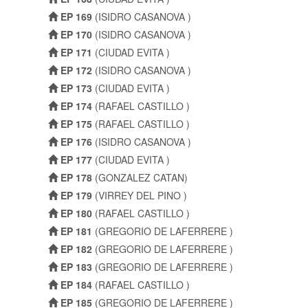
EP 169
(ISIDRO CASANOVA )
EP 170
(ISIDRO CASANOVA )
EP 171
(CIUDAD EVITA )
EP 172
(ISIDRO CASANOVA )
EP 173
(CIUDAD EVITA )
EP 174
(RAFAEL CASTILLO )
EP 175
(RAFAEL CASTILLO )
EP 176
(ISIDRO CASANOVA )
EP 177
(CIUDAD EVITA )
EP 178
(GONZALEZ CATAN)
EP 179
(VIRREY DEL PINO )
EP 180
(RAFAEL CASTILLO )
EP 181
(GREGORIO DE LAFERRERE )
EP 182
(GREGORIO DE LAFERRERE )
EP 183
(GREGORIO DE LAFERRERE )
EP 184
(RAFAEL CASTILLO )
EP 185
(GREGORIO DE LAFERRERE )