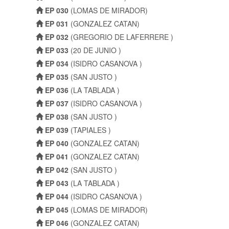
EP 030
(LOMAS DE MIRADOR)
EP 031
(GONZALEZ CATAN)
EP 032
(GREGORIO DE LAFERRERE )
EP 033
(20 DE JUNIO )
EP 034
(ISIDRO CASANOVA )
EP 035
(SAN JUSTO )
EP 036
(LA TABLADA )
EP 037
(ISIDRO CASANOVA )
EP 038
(SAN JUSTO )
EP 039
(TAPIALES )
EP 040
(GONZALEZ CATAN)
EP 041
(GONZALEZ CATAN)
EP 042
(SAN JUSTO )
EP 043
(LA TABLADA )
EP 044
(ISIDRO CASANOVA )
EP 045
(LOMAS DE MIRADOR)
EP 046
(GONZALEZ CATAN)