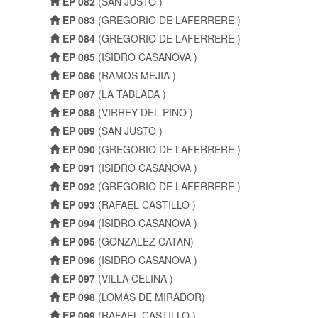
EP 082
(SAN JUSTO )
EP 083
(GREGORIO DE LAFERRERE )
EP 084
(GREGORIO DE LAFERRERE )
EP 085
(ISIDRO CASANOVA )
EP 086
(RAMOS MEJIA )
EP 087
(LA TABLADA )
EP 088
(VIRREY DEL PINO )
EP 089
(SAN JUSTO )
EP 090
(GREGORIO DE LAFERRERE )
EP 091
(ISIDRO CASANOVA )
EP 092
(GREGORIO DE LAFERRERE )
EP 093
(RAFAEL CASTILLO )
EP 094
(ISIDRO CASANOVA )
EP 095
(GONZALEZ CATAN)
EP 096
(ISIDRO CASANOVA )
EP 097
(VILLA CELINA )
EP 098
(LOMAS DE MIRADOR)
EP 099
(RAFAEL CASTILLO )