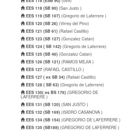
EES 118 (ESB 90)
(069)
EES 118 (SB 90)
(San Justo )
EES 119 (SB 107)
(Gregorio de Laferrere )
EES 120 (SB 26)
(Virrey del Pino)
EES 121 (SB 61)
(Rafael Castillo)
EES 123 (SB 127)
(Gonzalez Catan)
EES 124 ( SB 142)
(Gregorio de Laferrere)
EES 125 (SB 46)
(Gonzalez Catan)
EES 126 (SB 121)
(RAMOS MEJIA )
EES 127
(RAFAEL CASTILLO )
EES 127 ( ex SB 34)
(Rafael Castillo)
EES 128 ( SB 63)
(Gregorio de Laferrere)
EES 130( es BS 176)
(GREGORIO DE
LAFERRERE )
EES 131 (SB 120)
(SAN JUSTO )
EES 132 (SB 169)
(ISIDRO CASANOVA )
EES 134 (SB 154)
(GREGORIO DE LAFERRERE )
EES 135 (SB189)
(GREGORIO DE LAFERRERE )