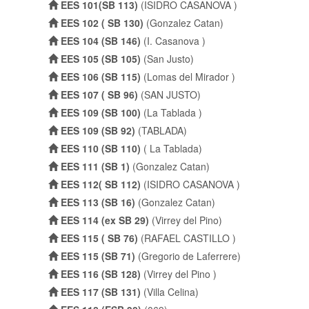
EES 101(SB 113)
(ISIDRO CASANOVA )
EES 102 ( SB 130)
(Gonzalez Catan)
EES 104 (SB 146)
(I. Casanova )
EES 105 (SB 105)
(San Justo)
EES 106 (SB 115)
(Lomas del Mirador )
EES 107 ( SB 96)
(SAN JUSTO)
EES 109 (SB 100)
(La Tablada )
EES 109 (SB 92)
(TABLADA)
EES 110 (SB 110)
( La Tablada)
EES 111 (SB 1)
(Gonzalez Catan)
EES 112( SB 112)
(ISIDRO CASANOVA )
EES 113 (SB 16)
(Gonzalez Catan)
EES 114 (ex SB 29)
(Virrey del Pino)
EES 115 ( SB 76)
(RAFAEL CASTILLO )
EES 115 (SB 71)
(Gregorio de Laferrere)
EES 116 (SB 128)
(Virrey del Pino )
EES 117 (SB 131)
(Villa Celina)