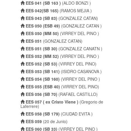
EES 041 (SB 163 )
(ALDO BONZI )
EES 042(SB 165)
(RAMOS MEJIA )
EES 043 (SB 83)
(GONZALEZ CATAN)
EES 050 (ESB 49)
(GONZALEZ CATAN )
EES 050 (MM 50)
(VIRREY DEL PINO )
EES 051
(GONZALEZ CATAN)
EES 051 (SB 30)
(GONZALEZ CANATN )
EES 052 (MM 52)
(VIRREY DEL PINO )
EES 052 (SB 53)
(VIRREY DEL PINO)
EES 053 (SB 141)
(ISIDRO CASANOVA )
EES 054 (SB 160)
(VIRREY DEL PINO )
EES 055 (ESB 40)
(VIRREY DEL PINO)
EES 056 (SB 70)
(RAFAEL CASTILLO)
EES 057 ( ex Cristo Viene )
(Gregorio de
Laferrere)
EES 058 (SB 179)
(CIUDAD EVITA )
EES 059
(20 de Junio)
EES 060 (SB 33)
(VIRREY DEL PINO )