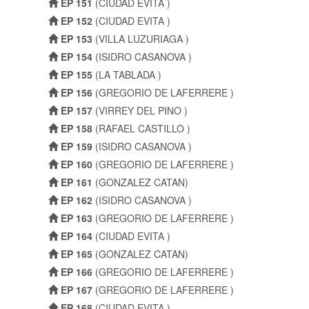
EP 151
(CIUDAD EVITA )
EP 152
(CIUDAD EVITA )
EP 153
(VILLA LUZURIAGA )
EP 154
(ISIDRO CASANOVA )
EP 155
(LA TABLADA )
EP 156
(GREGORIO DE LAFERRERE )
EP 157
(VIRREY DEL PINO )
EP 158
(RAFAEL CASTILLO )
EP 159
(ISIDRO CASANOVA )
EP 160
(GREGORIO DE LAFERRERE )
EP 161
(GONZALEZ CATAN)
EP 162
(ISIDRO CASANOVA )
EP 163
(GREGORIO DE LAFERRERE )
EP 164
(CIUDAD EVITA )
EP 165
(GONZALEZ CATAN)
EP 166
(GREGORIO DE LAFERRERE )
EP 167
(GREGORIO DE LAFERRERE )
EP 168
(CIUDAD EVITA )