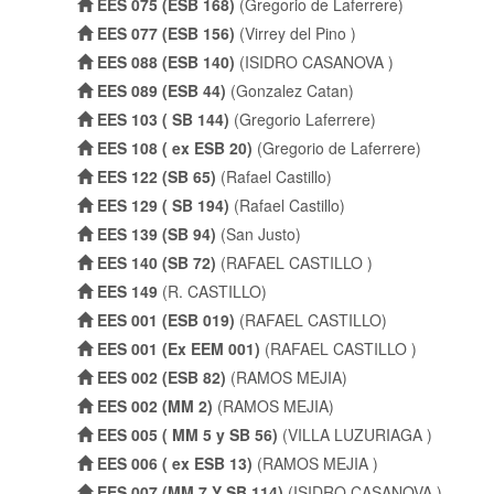
EES 075 (ESB 168)
(Gregorio de Laferrere)
EES 077 (ESB 156)
(Virrey del Pino )
EES 088 (ESB 140)
(ISIDRO CASANOVA )
EES 089 (ESB 44)
(Gonzalez Catan)
EES 103 ( SB 144)
(Gregorio Laferrere)
EES 108 ( ex ESB 20)
(Gregorio de Laferrere)
EES 122 (SB 65)
(Rafael Castillo)
EES 129 ( SB 194)
(Rafael Castillo)
EES 139 (SB 94)
(San Justo)
EES 140 (SB 72)
(RAFAEL CASTILLO )
EES 149
(R. CASTILLO)
EES 001 (ESB 019)
(RAFAEL CASTILLO)
EES 001 (Ex EEM 001)
(RAFAEL CASTILLO )
EES 002 (ESB 82)
(RAMOS MEJIA)
EES 002 (MM 2)
(RAMOS MEJIA)
EES 005 ( MM 5 y SB 56)
(VILLA LUZURIAGA )
EES 006 ( ex ESB 13)
(RAMOS MEJIA )
EES 007 (MM 7 Y SB 114)
(ISIDRO CASANOVA )