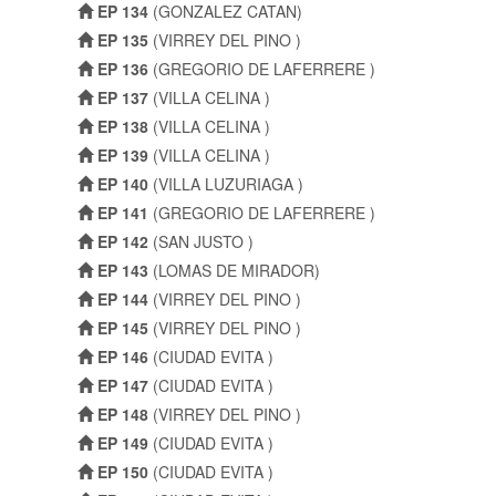
EP 134
(GONZALEZ CATAN)
EP 135
(VIRREY DEL PINO )
EP 136
(GREGORIO DE LAFERRERE )
EP 137
(VILLA CELINA )
EP 138
(VILLA CELINA )
EP 139
(VILLA CELINA )
EP 140
(VILLA LUZURIAGA )
EP 141
(GREGORIO DE LAFERRERE )
EP 142
(SAN JUSTO )
EP 143
(LOMAS DE MIRADOR)
EP 144
(VIRREY DEL PINO )
EP 145
(VIRREY DEL PINO )
EP 146
(CIUDAD EVITA )
EP 147
(CIUDAD EVITA )
EP 148
(VIRREY DEL PINO )
EP 149
(CIUDAD EVITA )
EP 150
(CIUDAD EVITA )