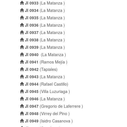
JI 0933
(La Matanza )
JI 0934
(La Matanza )
JI 0935
(La Matanza )
JI 0936
(La Matanza )
JI 0937
(La Matanza )
JI 0938
(La Matanza )
JI 0939
(La Matanza )
JI 0940
(La Matanza )
JI 0941
(Ramos Mejía )
JI 0942
(Tapiales)
JI 0943
(La Matanza )
JI 0944
(Rafael Castillo)
JI 0945
(Villa Luzuriaga )
JI 0946
(La Matanza )
JI 0947
(Gregorio de Laferrere )
JI 0948
(Virrey del Pino )
JI 0949
(Isidro Casanova )