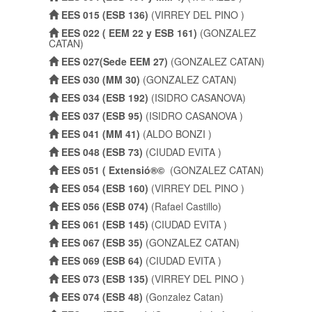
EES 015 (ESB 136)
(VIRREY DEL PINO )
EES 022 ( EEM 22 y ESB 161)
(GONZALEZ
CATAN)
EES 027(Sede EEM 27)
(GONZALEZ CATAN)
EES 030 (MM 30)
(GONZALEZ CATAN)
EES 034 (ESB 192)
(ISIDRO CASANOVA)
EES 037 (ESB 95)
(ISIDRO CASANOVA )
EES 041 (MM 41)
(ALDO BONZI )
EES 048 (ESB 73)
(CIUDAD EVITA )
EES 051 ( Extensió®©
(GONZALEZ CATAN)
EES 054 (ESB 160)
(VIRREY DEL PINO )
EES 056 (ESB 074)
(Rafael Castillo)
EES 061 (ESB 145)
(CIUDAD EVITA )
EES 067 (ESB 35)
(GONZALEZ CATAN)
EES 069 (ESB 64)
(CIUDAD EVITA )
EES 073 (ESB 135)
(VIRREY DEL PINO )
EES 074 (ESB 48)
(Gonzalez Catan)