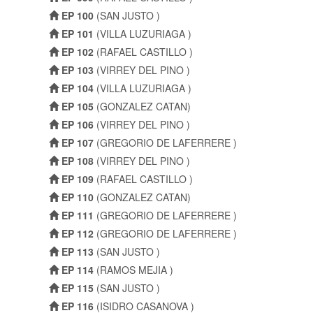
EP 100
(SAN JUSTO )
EP 101
(VILLA LUZURIAGA )
EP 102
(RAFAEL CASTILLO )
EP 103
(VIRREY DEL PINO )
EP 104
(VILLA LUZURIAGA )
EP 105
(GONZALEZ CATAN)
EP 106
(VIRREY DEL PINO )
EP 107
(GREGORIO DE LAFERRERE )
EP 108
(VIRREY DEL PINO )
EP 109
(RAFAEL CASTILLO )
EP 110
(GONZALEZ CATAN)
EP 111
(GREGORIO DE LAFERRERE )
EP 112
(GREGORIO DE LAFERRERE )
EP 113
(SAN JUSTO )
EP 114
(RAMOS MEJIA )
EP 115
(SAN JUSTO )
EP 116
(ISIDRO CASANOVA )