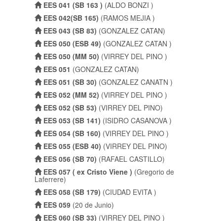
EES 041 (SB 163 )
(ALDO BONZI )
EES 042(SB 165)
(RAMOS MEJIA )
EES 043 (SB 83)
(GONZALEZ CATAN)
EES 050 (ESB 49)
(GONZALEZ CATAN )
EES 050 (MM 50)
(VIRREY DEL PINO )
EES 051
(GONZALEZ CATAN)
EES 051 (SB 30)
(GONZALEZ CANATN )
EES 052 (MM 52)
(VIRREY DEL PINO )
EES 052 (SB 53)
(VIRREY DEL PINO)
EES 053 (SB 141)
(ISIDRO CASANOVA )
EES 054 (SB 160)
(VIRREY DEL PINO )
EES 055 (ESB 40)
(VIRREY DEL PINO)
EES 056 (SB 70)
(RAFAEL CASTILLO)
EES 057 ( ex Cristo Viene )
(Gregorio de
Laferrere)
EES 058 (SB 179)
(CIUDAD EVITA )
EES 059
(20 de Junio)
EES 060 (SB 33)
(VIRREY DEL PINO )