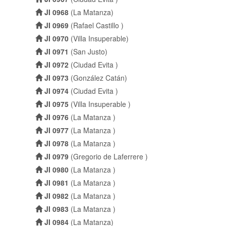
JI 0968
(La Matanza)
JI 0969
(Rafael Castillo )
JI 0970
(Villa Insuperable)
JI 0971
(San Justo)
JI 0972
(Ciudad Evita )
JI 0973
(González Catán)
JI 0974
(Ciudad Evita )
JI 0975
(Villa Insuperable )
JI 0976
(La Matanza )
JI 0977
(La Matanza )
JI 0978
(La Matanza )
JI 0979
(Gregorio de Laferrere )
JI 0980
(La Matanza )
JI 0981
(La Matanza )
JI 0982
(La Matanza )
JI 0983
(La Matanza )
JI 0984
(La Matanza)