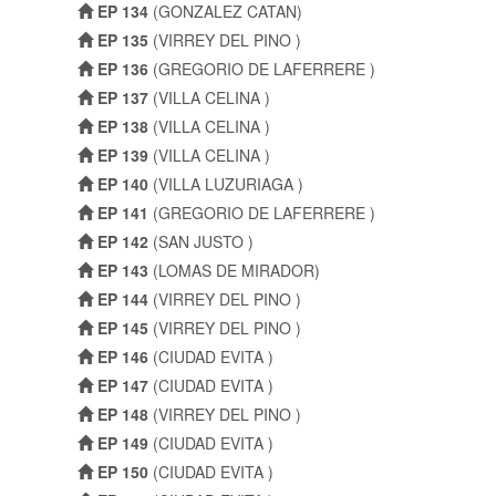
EP 134
(GONZALEZ CATAN)
EP 135
(VIRREY DEL PINO )
EP 136
(GREGORIO DE LAFERRERE )
EP 137
(VILLA CELINA )
EP 138
(VILLA CELINA )
EP 139
(VILLA CELINA )
EP 140
(VILLA LUZURIAGA )
EP 141
(GREGORIO DE LAFERRERE )
EP 142
(SAN JUSTO )
EP 143
(LOMAS DE MIRADOR)
EP 144
(VIRREY DEL PINO )
EP 145
(VIRREY DEL PINO )
EP 146
(CIUDAD EVITA )
EP 147
(CIUDAD EVITA )
EP 148
(VIRREY DEL PINO )
EP 149
(CIUDAD EVITA )
EP 150
(CIUDAD EVITA )