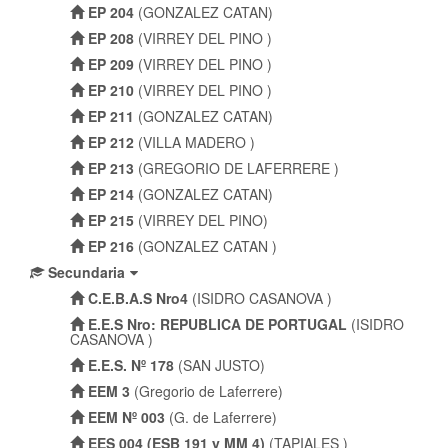
EP 204
(GONZALEZ CATAN)
EP 208
(VIRREY DEL PINO )
EP 209
(VIRREY DEL PINO )
EP 210
(VIRREY DEL PINO )
EP 211
(GONZALEZ CATAN)
EP 212
(VILLA MADERO )
EP 213
(GREGORIO DE LAFERRERE )
EP 214
(GONZALEZ CATAN)
EP 215
(VIRREY DEL PINO)
EP 216
(GONZALEZ CATAN )
Secundaria
C.E.B.A.S Nro4
(ISIDRO CASANOVA )
E.E.S Nro: REPUBLICA DE PORTUGAL
(ISIDRO
CASANOVA )
E.E.S. Nº 178
(SAN JUSTO)
EEM 3
(Gregorio de Laferrere)
EEM Nº 003
(G. de Laferrere)
EES 004 (ESB 191 y MM 4)
(TAPIALES )