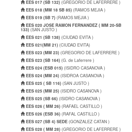
EES 017 (SB 132)
(GREGORIO DE LAFERRERE )
EES 018 (MM 18 SB 85)
(RAMOS MEJIA )
EES 019 (SB 7)
(RAMOS MEJIA )
EES 020 JOSE RAMON FERNANDEZ ( MM 20-SB
133)
(SAN JUSTO )
EES 021 (SB 138)
(CIUDAD EVITA )
EES 021(MM 21)
(CIUDAD EVITA)
EES 023 (MM 23)
(GREGORIO DE LAFERRERE )
EES 023 (SB 164)
(G. de Laferrere )
EES 024 (ESB 015)
(ISIDRO CASANOVA )
EES 024 (MM 24)
(ISIDROA CASANOVA )
EES 025 ( SB 116)
(SAN JUSTO )
EES 025 (MM 25)
(ISIDRO CASANOVA )
EES 025 (SB 66)
(ISIDRO CASANOVA )
EES 026 ( MM 26)
(RAFAEL CASTILLO )
EES 026 (ESB 36)
(RAFAL CASTILLO )
EES 027 (SB 4) SEDE
(GONZALEZ CATAN )
EES 028 ( MM 28)
(GREGORIO DE LAFERRERE )