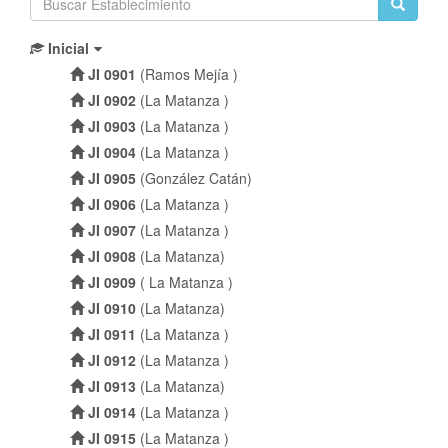
Inicial
JI 0901
(Ramos Mejía )
JI 0902
(La Matanza )
JI 0903
(La Matanza )
JI 0904
(La Matanza )
JI 0905
(González Catán)
JI 0906
(La Matanza )
JI 0907
(La Matanza )
JI 0908
(La Matanza)
JI 0909
( La Matanza )
JI 0910
(La Matanza)
JI 0911
(La Matanza )
JI 0912
(La Matanza )
JI 0913
(La Matanza)
JI 0914
(La Matanza )
JI 0915
(La Matanza )