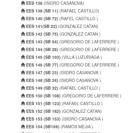
EES 136
(ISIDRO CASANOVA)
EES 138 (SB 11)
(RAFAEL CASTILLO)
EES 140 (SB 72)
(RAFEL CASTILLO )
EES 141(SB 22)
(GONZALEZ CATAN)
EES 142 (SB 75)
(GONZALEZ CATAN )
EES 143 (SB 54)
(GREGORIO DE LAFERRERE )
EES 144 (SB 28)
(GREGORIO DE LAFERRERE )
EES 145 (SB 103)
(VILLA LUZURIAGA )
EES 146 (SB 77)
(GREGORIO DE LAFERRERE )
EES 147 (SB 23)
(ISIDRO CASANOVA )
EES 148 (SB 24)
(ISIDRO CASANOVA )
EES 149 (SB 32)
(RAFAEL CASTILLO )
EES 150 (SB 108)
(GREGORIO DE LAFERRERE )
EES 151 (SB 123)
(RAFAEL CASTILLO )
EES 152 (SB 182)
(GONZALEZ CATAN)
EES 153 (SB 153)
(ISIDRO CASANOVA )
EES 154 (SB109)
(RAMOS MEJIA )