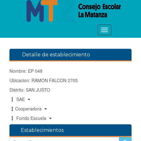
Detalle de establecimiento
Nombre: EP 048
Ubicacion: RAMON FALCON 2705
Distrito: SAN JUSTO
SAE
Cooperadora
Fondo Escuela
Establecimientos