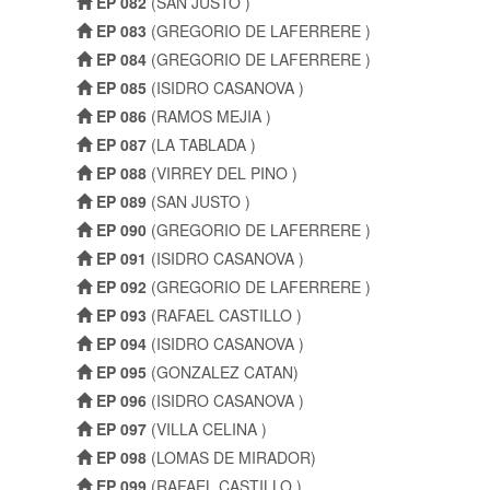
EP 082
(SAN JUSTO )
EP 083
(GREGORIO DE LAFERRERE )
EP 084
(GREGORIO DE LAFERRERE )
EP 085
(ISIDRO CASANOVA )
EP 086
(RAMOS MEJIA )
EP 087
(LA TABLADA )
EP 088
(VIRREY DEL PINO )
EP 089
(SAN JUSTO )
EP 090
(GREGORIO DE LAFERRERE )
EP 091
(ISIDRO CASANOVA )
EP 092
(GREGORIO DE LAFERRERE )
EP 093
(RAFAEL CASTILLO )
EP 094
(ISIDRO CASANOVA )
EP 095
(GONZALEZ CATAN)
EP 096
(ISIDRO CASANOVA )
EP 097
(VILLA CELINA )
EP 098
(LOMAS DE MIRADOR)
EP 099
(RAFAEL CASTILLO )