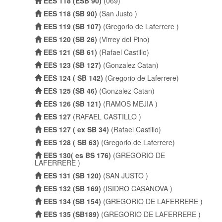
EES 118 (ESB 90)
(069)
EES 118 (SB 90)
(San Justo )
EES 119 (SB 107)
(Gregorio de Laferrere )
EES 120 (SB 26)
(Virrey del Pino)
EES 121 (SB 61)
(Rafael Castillo)
EES 123 (SB 127)
(Gonzalez Catan)
EES 124 ( SB 142)
(Gregorio de Laferrere)
EES 125 (SB 46)
(Gonzalez Catan)
EES 126 (SB 121)
(RAMOS MEJIA )
EES 127
(RAFAEL CASTILLO )
EES 127 ( ex SB 34)
(Rafael Castillo)
EES 128 ( SB 63)
(Gregorio de Laferrere)
EES 130( es BS 176)
(GREGORIO DE
LAFERRERE )
EES 131 (SB 120)
(SAN JUSTO )
EES 132 (SB 169)
(ISIDRO CASANOVA )
EES 134 (SB 154)
(GREGORIO DE LAFERRERE )
EES 135 (SB189)
(GREGORIO DE LAFERRERE )