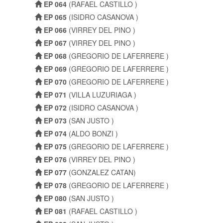
EP 064
(RAFAEL CASTILLO )
EP 065
(ISIDRO CASANOVA )
EP 066
(VIRREY DEL PINO )
EP 067
(VIRREY DEL PINO )
EP 068
(GREGORIO DE LAFERRERE )
EP 069
(GREGORIO DE LAFERRERE )
EP 070
(GREGORIO DE LAFERRERE )
EP 071
(VILLA LUZURIAGA )
EP 072
(ISIDRO CASANOVA )
EP 073
(SAN JUSTO )
EP 074
(ALDO BONZI )
EP 075
(GREGORIO DE LAFERRERE )
EP 076
(VIRREY DEL PINO )
EP 077
(GONZALEZ CATAN)
EP 078
(GREGORIO DE LAFERRERE )
EP 080
(SAN JUSTO )
EP 081
(RAFAEL CASTILLO )