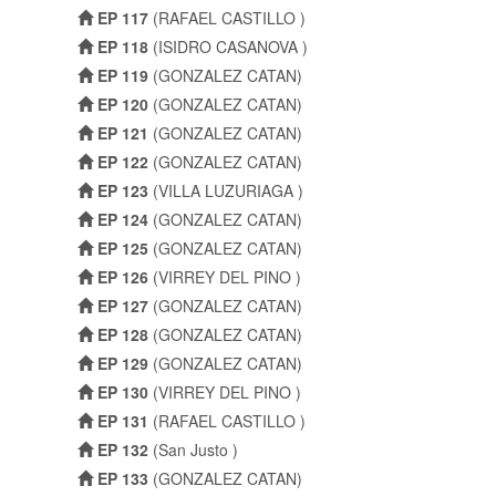
EP 117
(RAFAEL CASTILLO )
EP 118
(ISIDRO CASANOVA )
EP 119
(GONZALEZ CATAN)
EP 120
(GONZALEZ CATAN)
EP 121
(GONZALEZ CATAN)
EP 122
(GONZALEZ CATAN)
EP 123
(VILLA LUZURIAGA )
EP 124
(GONZALEZ CATAN)
EP 125
(GONZALEZ CATAN)
EP 126
(VIRREY DEL PINO )
EP 127
(GONZALEZ CATAN)
EP 128
(GONZALEZ CATAN)
EP 129
(GONZALEZ CATAN)
EP 130
(VIRREY DEL PINO )
EP 131
(RAFAEL CASTILLO )
EP 132
(San Justo )
EP 133
(GONZALEZ CATAN)