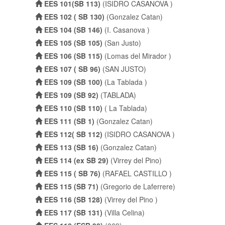
EES 101(SB 113)
(ISIDRO CASANOVA )
EES 102 ( SB 130)
(Gonzalez Catan)
EES 104 (SB 146)
(I. Casanova )
EES 105 (SB 105)
(San Justo)
EES 106 (SB 115)
(Lomas del Mirador )
EES 107 ( SB 96)
(SAN JUSTO)
EES 109 (SB 100)
(La Tablada )
EES 109 (SB 92)
(TABLADA)
EES 110 (SB 110)
( La Tablada)
EES 111 (SB 1)
(Gonzalez Catan)
EES 112( SB 112)
(ISIDRO CASANOVA )
EES 113 (SB 16)
(Gonzalez Catan)
EES 114 (ex SB 29)
(Virrey del Pino)
EES 115 ( SB 76)
(RAFAEL CASTILLO )
EES 115 (SB 71)
(Gregorio de Laferrere)
EES 116 (SB 128)
(Virrey del Pino )
EES 117 (SB 131)
(Villa Celina)