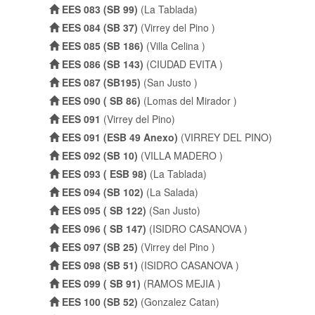
EES 083 (SB 99)
(La Tablada)
EES 084 (SB 37)
(Virrey del Pino )
EES 085 (SB 186)
(Villa Celina )
EES 086 (SB 143)
(CIUDAD EVITA )
EES 087 (SB195)
(San Justo )
EES 090 ( SB 86)
(Lomas del Mirador )
EES 091
(Virrey del Pino)
EES 091 (ESB 49 Anexo)
(VIRREY DEL PINO)
EES 092 (SB 10)
(VILLA MADERO )
EES 093 ( ESB 98)
(La Tablada)
EES 094 (SB 102)
(La Salada)
EES 095 ( SB 122)
(San Justo)
EES 096 ( SB 147)
(ISIDRO CASANOVA )
EES 097 (SB 25)
(Virrey del Pino )
EES 098 (SB 51)
(ISIDRO CASANOVA )
EES 099 ( SB 91)
(RAMOS MEJIA )
EES 100 (SB 52)
(Gonzalez Catan)