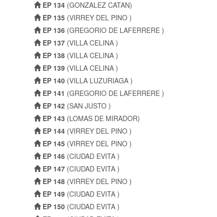
EP 134
(GONZALEZ CATAN)
EP 135
(VIRREY DEL PINO )
EP 136
(GREGORIO DE LAFERRERE )
EP 137
(VILLA CELINA )
EP 138
(VILLA CELINA )
EP 139
(VILLA CELINA )
EP 140
(VILLA LUZURIAGA )
EP 141
(GREGORIO DE LAFERRERE )
EP 142
(SAN JUSTO )
EP 143
(LOMAS DE MIRADOR)
EP 144
(VIRREY DEL PINO )
EP 145
(VIRREY DEL PINO )
EP 146
(CIUDAD EVITA )
EP 147
(CIUDAD EVITA )
EP 148
(VIRREY DEL PINO )
EP 149
(CIUDAD EVITA )
EP 150
(CIUDAD EVITA )