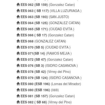
EES 062 (SB 159)
(Gonzalez Catan)
EES 063 ( SB 117)
(VILLA LUZURIAGA )
EES 063 (SB 193)
(SAN JUSTO)
EES 064 (SB 125)
(GONZALEZ CATAN)
EES 065 (SB 171)
(CIUDAD EVITA )
EES 066 ( SB 17)
(Gonzalez Catan)
EES 068
(GONZALEZ CATAN)
EES 070 (SB 5)
(CIUDAD EVITA )
EES 071(SB 14)
(RAMOS MEJIA )
EES 072 (SB 47)
(Gonzalez Catan)
EES 076 (SB 3)
(ISIDRO CASANOVA )
EES 078 (SB 42)
(Virrey del Pino)
EES 079 (SB 124)
(ISIDRO CASANOVA )
EES 080 (ESB 196)
(Lomas del Mirador)
EES 080 (ESB 196)
(069)
EES 081 (SB 157)
(Gonzalez Catan)
EES 082 ( SB 68)
(Virrey del Pino)