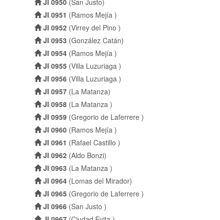
JI 0950
(San Justo)
JI 0951
(Ramos Mejía )
JI 0952
(Virrey del Pino )
JI 0953
(González Catán)
JI 0954
(Ramos Mejía )
JI 0955
(Villa Luzuriaga )
JI 0956
(Villa Luzuriaga )
JI 0957
(La Matanza)
JI 0958
(La Matanza )
JI 0959
(Gregorio de Laferrere )
JI 0960
(Ramos Mejía )
JI 0961
(Rafael Castillo )
JI 0962
(Aldo Bonzi)
JI 0963
(La Matanza )
JI 0964
(Lomas del Mirador)
JI 0965
(Gregorio de Laferrere )
JI 0966
(San Justo )
JI 0967
(Ciudad Evita )