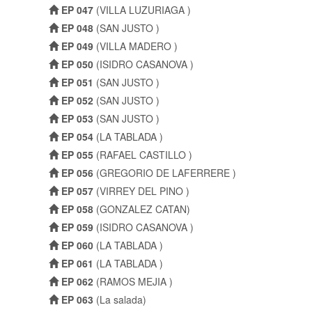
EP 047
(VILLA LUZURIAGA )
EP 048
(SAN JUSTO )
EP 049
(VILLA MADERO )
EP 050
(ISIDRO CASANOVA )
EP 051
(SAN JUSTO )
EP 052
(SAN JUSTO )
EP 053
(SAN JUSTO )
EP 054
(LA TABLADA )
EP 055
(RAFAEL CASTILLO )
EP 056
(GREGORIO DE LAFERRERE )
EP 057
(VIRREY DEL PINO )
EP 058
(GONZALEZ CATAN)
EP 059
(ISIDRO CASANOVA )
EP 060
(LA TABLADA )
EP 061
(LA TABLADA )
EP 062
(RAMOS MEJIA )
EP 063
(La salada)