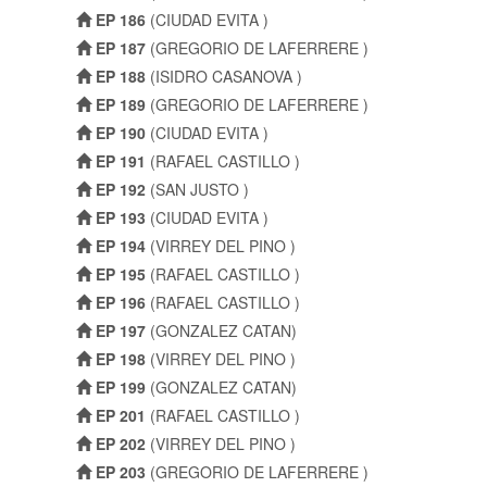
EP 186
(CIUDAD EVITA )
EP 187
(GREGORIO DE LAFERRERE )
EP 188
(ISIDRO CASANOVA )
EP 189
(GREGORIO DE LAFERRERE )
EP 190
(CIUDAD EVITA )
EP 191
(RAFAEL CASTILLO )
EP 192
(SAN JUSTO )
EP 193
(CIUDAD EVITA )
EP 194
(VIRREY DEL PINO )
EP 195
(RAFAEL CASTILLO )
EP 196
(RAFAEL CASTILLO )
EP 197
(GONZALEZ CATAN)
EP 198
(VIRREY DEL PINO )
EP 199
(GONZALEZ CATAN)
EP 201
(RAFAEL CASTILLO )
EP 202
(VIRREY DEL PINO )
EP 203
(GREGORIO DE LAFERRERE )